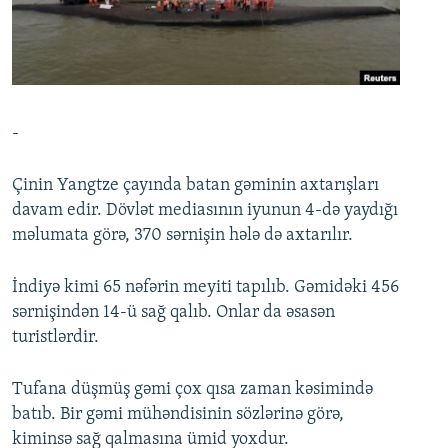
İNFOQRAFIKA
AZƏRBAYCAN ƏDƏBIYYATI KITABXANASI
MISSIYAMIZ
BIZI IZLƏ
KARIKATURA
İSLAM VƏ DEMOKRATIYA
PEŞƏ ETIKASI VƏ JURNALISTIKA STANDARTLARIMIZ
İZ - MƏDƏNIYYƏT PROQRAMI
MATERIALLARIMIZDAN ISTIFADƏ
AZADLIQRADIOSU MOBIL TELEFONUNUZDA
RFE/RL-in bütün saytları
-
BIZIMLƏ ƏLAQƏ
Çinin Yangtze çayında batan gəminin axtarışları
XƏBƏR BÜLLETENLƏRIMIZ
davam edir. Dövlət mediasının iyunun 4-də yaydığı
məlumata görə, 370 sərnişin hələ də axtarılır.
İndiyə kimi 65 nəfərin meyiti tapılıb. Gəmidəki 456
sərnişindən 14-ü sağ qalıb. Onlar da əsasən
turistlərdir.
Tufana düşmüş gəmi çox qısa zaman kəsimində
batıb. Bir gəmi mühəndisinin sözlərinə görə,
kiminsə sağ qalmasına ümid yoxdur.