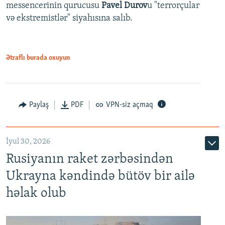
messencerinin qurucusu
Pavel Durov
u "terrorçular
və ekstremistlər" siyahısına salıb.
Ətraflı burada oxuyun
Paylaş
PDF
VPN-siz açmaq
İyul 30, 2026
Rusiyanın raket zərbəsindən
Ukrayna kəndində bütöv bir ailə
həlak olub