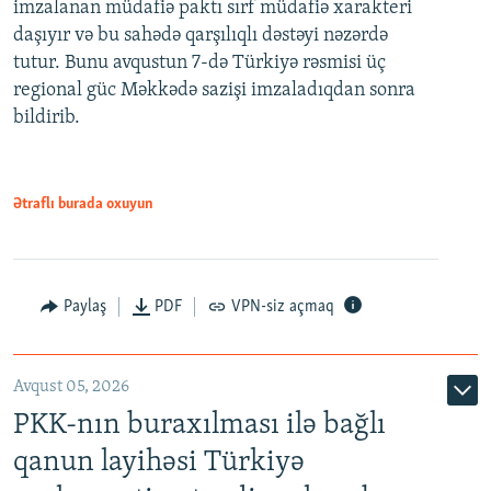
imzalanan müdafiə paktı sırf müdafiə xarakteri
daşıyır və bu sahədə qarşılıqlı dəstəyi nəzərdə
tutur. Bunu avqustun 7-də Türkiyə rəsmisi üç
regional güc Məkkədə sazişi imzaladıqdan sonra
bildirib.
Ətraflı burada oxuyun
Paylaş
PDF
VPN-siz açmaq
Avqust 05, 2026
PKK-nın buraxılması ilə bağlı
qanun layihəsi Türkiyə