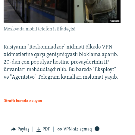
Moskvada mobil telefon istifadəçisi
Rusiyanın "Roskomnadzor" xidməti ölkədə VPN
xidmətlərinə qarşı genişmiqyaslı bloklama aparıb.
20-dən çox populyar hostinq provayderinin IP
ünvanları məhdudlaşdırılıb. Bu barədə "Eksployt"
və "Agentstvo" Telegram kanalları məlumat yayıb.
Ətraflı burada oxuyun
Paylaş
PDF
VPN-siz açmaq