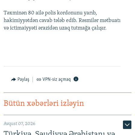
Təxminən 80 ailə polis kordonunu yarıb,
hakimiyyətdən cavab tələb edib. Rəsmilər mətbuatı
və ictimaiyyəti ərazidən uzaq tutmağa çalışır.
Paylaş
VPN-siz açmaq
Bütün xəbərləri izləyin
Avqust 07, 2026
Türkiyə, Səudiyyə Ərəbistanı və