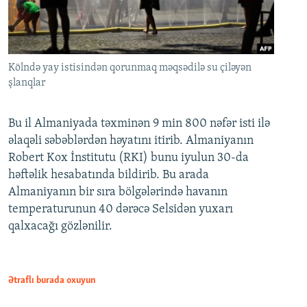
Kölndə yay istisindən qorunmaq məqsədilə su çiləyən
şlanqlar
Bu il Almaniyada təxminən 9 min 800 nəfər isti ilə
əlaqəli səbəblərdən həyatını itirib. Almaniyanın
Robert Kox İnstitutu (RKI) bunu iyulun 30-da
həftəlik hesabatında bildirib. Bu arada
Almaniyanın bir sıra bölgələrində havanın
temperaturunun 40 dərəcə Selsidən yuxarı
qalxacağı gözlənilir.
Ətraflı burada oxuyun