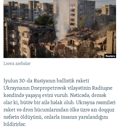
Lvova zərbələr
İyulun 30-da Rusiyanın ballistik raketi
Ukraynanın Dnepropetrovsk vilayətinin Radiuşne
kəndində yaşayış evini vurub. Nəticədə, demək
olar ki, bütöv bir ailə həlak olub. Ukrayna rəsmiləri
raket və dron hücumlarından ölkə üzrə azı doqquz
nəfərin öldüyünü, onlarla insanın yaralandığını
bildirirlər.