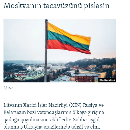
Moskvanın təcavüzünü pisləsin
Litva
Litvanın Xarici İşlər Nazirliyi (XİN) Rusiya və
Belarusun bəzi vətəndaşlarının ölkəyə girişinə
qadağa qoyulmasını təklif edir. Söhbət işğal
olunmuş Ukrayna ərazilərində təhsil və elm,