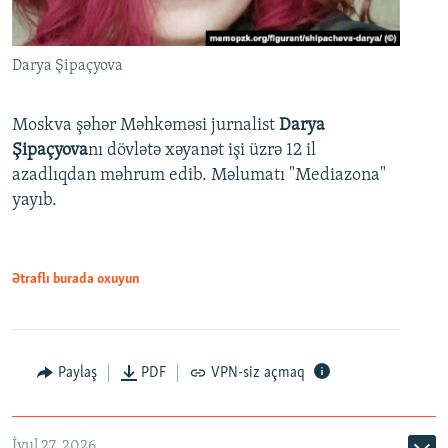
Darya Şipaçyova
Moskva şəhər Məhkəməsi jurnalist
Darya
Şipaçyova
nı dövlətə xəyanət işi üzrə 12 il
azadlıqdan məhrum edib. Məlumatı "Mediazona"
yayıb.
Ətraflı burada oxuyun
Paylaş
PDF
VPN-siz açmaq
İyul 27, 2026