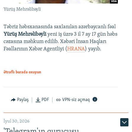
Yürüş Mehrəlibəyli
Təbriz həbsxanasında saxlanılan azərbaycanlı fəal
Yürüş Mehrəlibəyli
yeni iş üzrə 3 il 7 ay 17 gün həbs
cəzasına məhkum edilib. Xəbəri İnsan Haqları
Fəallarının Xəbər Agentliyi (
HRANA
) yayıb.
Ətraflı burada oxuyun
Paylaş
PDF
VPN-siz açmaq
İyul 30, 2026
'Telegram'ın qurucusu