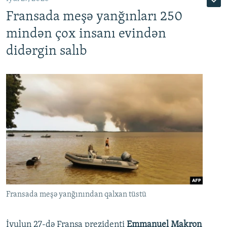
Fransada meşə yanğınları 250
mindən çox insanı evindən
didərgin salıb
Fransada meşə yanğınından qalxan tüstü
İyulun 27-də Fransa prezidenti
Emmanuel Makron