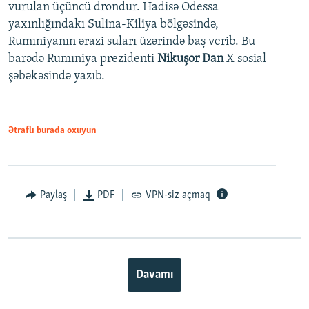
vurulan üçüncü drondur. Hadisə Odessa
yaxınlığındakı Sulina-Kiliya bölgəsində,
Rumıniyanın ərazi suları üzərində baş verib. Bu
barədə Rumıniya prezidenti
Nikuşor Dan
X sosial
şəbəkəsində yazıb.
Ətraflı burada oxuyun
Paylaş
PDF
VPN-siz açmaq
Davamı