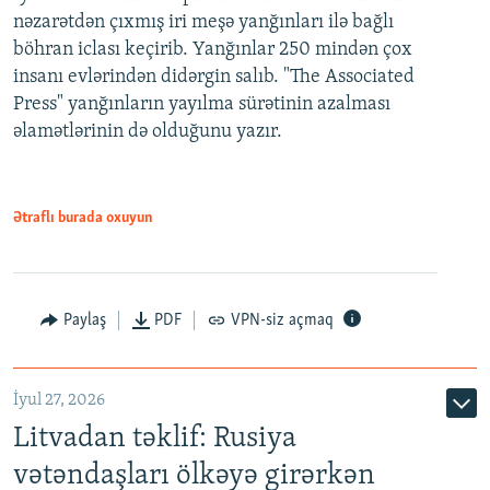
nəzarətdən çıxmış iri meşə yanğınları ilə bağlı
böhran iclası keçirib. Yanğınlar 250 mindən çox
insanı evlərindən didərgin salıb. "The Associated
Press" yanğınların yayılma sürətinin azalması
əlamətlərinin də olduğunu yazır.
Ətraflı burada oxuyun
Paylaş
PDF
VPN-siz açmaq
İyul 27, 2026
Litvadan təklif: Rusiya
vətəndaşları ölkəyə girərkən