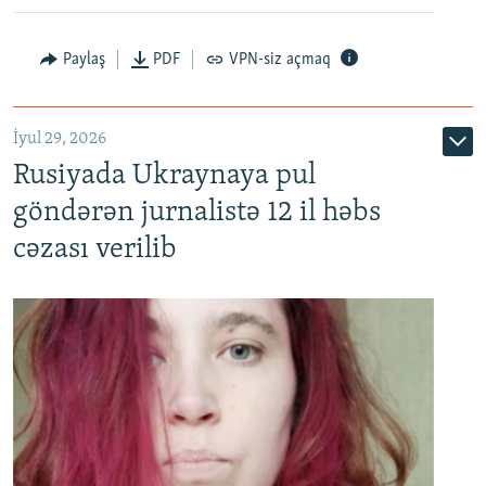
Paylaş
PDF
VPN-siz açmaq
İyul 29, 2026
Rusiyada Ukraynaya pul
göndərən jurnalistə 12 il həbs
cəzası verilib