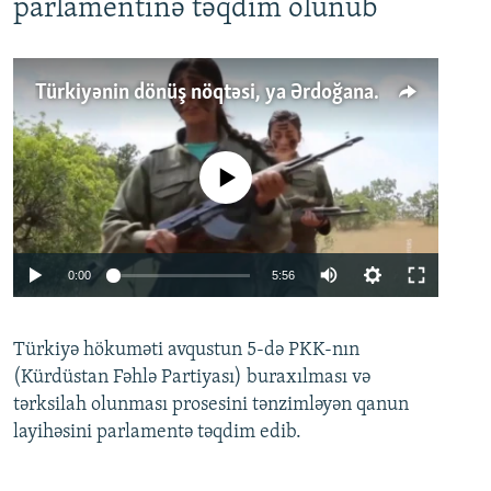
parlamentinə təqdim olunub
Türkiyənin dönüş nöqtəsi, ya Ərdoğana üçüncü şans: PKK ilə qəfil barışıq nə deməkdir?
No media source currently available
Auto
0:00
5:56
240p
Türkiyə hökuməti avqustun 5-də PKK-nın
360p
(Kürdüstan Fəhlə Partiyası) buraxılması və
480p
Auto
240p
360p
480p
tərksilah olunması prosesini tənzimləyən qanun
720p
layihəsini parlamentə təqdim edib.
720p
1080p
1080p