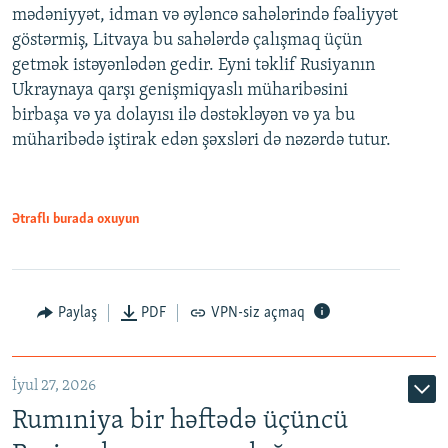
mədəniyyət, idman və əyləncə sahələrində fəaliyyət
göstərmiş, Litvaya bu sahələrdə çalışmaq üçün
getmək istəyənlədən gedir. Eyni təklif Rusiyanın
Ukraynaya qarşı genişmiqyaslı müharibəsini
birbaşa və ya dolayısı ilə dəstəkləyən və ya bu
müharibədə iştirak edən şəxsləri də nəzərdə tutur.
Ətraflı burada oxuyun
Paylaş
PDF
VPN-siz açmaq
İyul 27, 2026
Rumıniya bir həftədə üçüncü