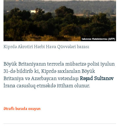
Kiprdə Akrotiri Hərbi Hava Qüvvələri bazası
Böyük Britaniyanın terrorla mübarizə polisi iyulun
31-də bildirib ki, Kiprdə saxlanılan Böyük
Britaniya və Azərbaycan vətəndaşı
Rəşad Sultanov
İrana casusluq etməkdə ittiham olunur.
Ətraflı burada oxuyun