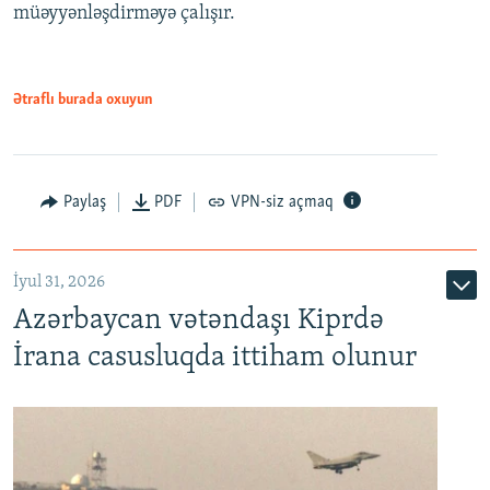
müəyyənləşdirməyə çalışır.
Ətraflı burada oxuyun
Paylaş
PDF
VPN-siz açmaq
İyul 31, 2026
Azərbaycan vətəndaşı Kiprdə
İrana casusluqda ittiham olunur