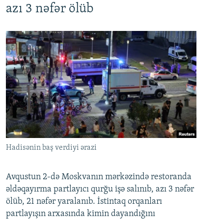
azı 3 nəfər ölüb
Hadisənin baş verdiyi ərazi
Avqustun 2-də Moskvanın mərkəzində restoranda
əldəqayırma partlayıcı qurğu işə salınıb, azı 3 nəfər
ölüb, 21 nəfər yaralanıb. İstintaq orqanları
partlayışın arxasında kimin dayandığını