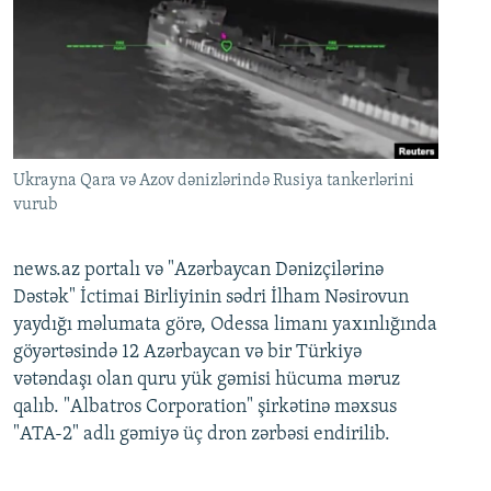
Ukrayna Qara və Azov dənizlərində Rusiya tankerlərini
vurub
news.az portalı və "Azərbaycan Dənizçilərinə
Dəstək" İctimai Birliyinin sədri İlham Nəsirovun
yaydığı məlumata görə, Odessa limanı yaxınlığında
göyərtəsində 12 Azərbaycan və bir Türkiyə
vətəndaşı olan quru yük gəmisi hücuma məruz
qalıb. "Albatros Corporation" şirkətinə məxsus
"ATA-2" adlı gəmiyə üç dron zərbəsi endirilib.