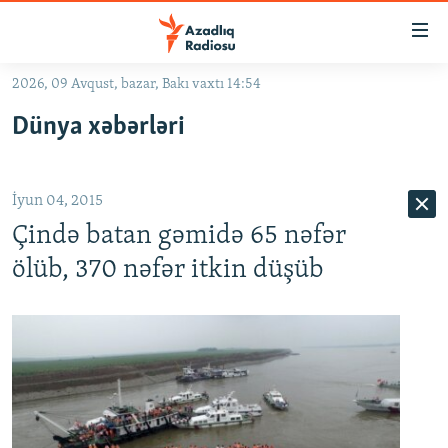
Keçid
linkləri
Əsas
2026, 09 Avqust, bazar, Bakı vaxtı 14:54
məzmuna
GÜNDƏM
Dünya xəbərləri
qayıt
#İZAHLA
Əsas
KORRUPSIOMETR
naviqasiyaya
İyun 04, 2015
qayıt
#ƏSLINDƏ
Axtarışa
Çində batan gəmidə 65 nəfər
FƏRQƏ BAX
keç
ölüb, 370 nəfər itkin düşüb
QANUNI DOĞRU
ARAŞDIRMA
MULTIMEDIA
RADIO ARXIV
VIDEO
HAQQIMIZDA
FOTOQALEREYA
OXU ZALI