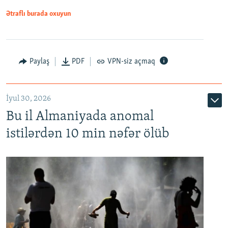
Ətraflı burada oxuyun
Paylaş
PDF
VPN-siz açmaq
İyul 30, 2026
Bu il Almaniyada anomal
istilərdən 10 min nəfər ölüb