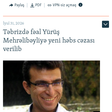
Paylaş
PDF
VPN-siz açmaq
İyul 31, 2026
Təbrizdə fəal Yürüş
Mehrəlibəyliyə yeni həbs cəzası
verilib