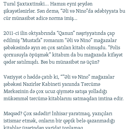
Tural Şaxtaxtinski... Hamısı eyni şeydən
şikayətlənirlər. Sən demə, “Əli və Nino”da ədəbiyyata bu
cür münasibət adicə norma imiş...
2011-ci ilin oktyabrında “Qanun” nəşriyyatında çap
edilmiş “Mustafa” romanım “Əli və Nino” mağazalar
şəbəkəsində ayın ən çox satılan kitabı olmuşdu. “Polis
qorxusuyla öpüşmək” kitabım da bu mağazada kifayət
qədər satılmışdı. Bəs bu münasibət nə üçün?
Vəziyyət o həddə çatıb ki, “”Əli və Nino” mağazalar
şəbəkəsi Nazirlər Kabineti yanında Tərcümə
Mərkəzinin də çox ucuz qiymətə satışa yolladığı
mükəmməl tərcümə kitablarını satmaqdan imtina edir.
Məqsəd? Çox sadədir! İnhisar yaratmaq, yazıçıları
istismar etmək, onların bir qəpik belə qazanmadığı
kitablar üzərindən varidat toplamaq.