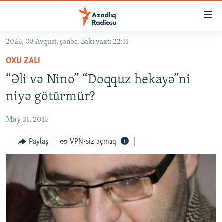
Keçid
linkləri
Əsas
2026, 08 Avqust, şənbə, Bakı vaxtı 22:11
məzmuna
GÜNDƏM
OXU ZALI
qayıt
#İZAHLA
Əsas
“Əli və Nino” “Doqquz hekayə”ni
KORRUPSIOMETR
naviqasiyaya
niyə götürmür?
qayıt
#ƏSLINDƏ
Axtarışa
May 31, 2015
FƏRQƏ BAX
keç
QANUNI DOĞRU
Paylaş
VPN-siz açmaq
ARAŞDIRMA
MULTIMEDIA
RADIO ARXIV
VIDEO
HAQQIMIZDA
FOTOQALEREYA
OXU ZALI