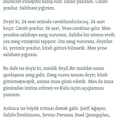
müraciət etməyimi xahiş edir. Email yazıram. Cavab
yoxdur. Sahibəni yığıram.
Deyir ki, 24 saat ərzində cavablandırılacaq. 24 saat
keçir. Cavab yoxdur. 36 saat. Yenə cavabsız qalır. Mən
yenidən sahibəyə zəng vururam. Sahibə bir nömrə verib
ora zəng etməyimi tapşırır. Ora zəng vururam, deyirlər
ki, yerimiz yoxdur, kitab götürə bilmərik. Mən yenə
sahibəni yığıram.
Bu dəfə isə deyir ki, mənlik deyil.Bir müddət sonra
qardaşıma zəng gəlir. Zəng vuran xanım deyir, kitab
götürməyəcəyik, amma imza günü edərik. Mən də imza
günündən imtina edirəm və Kulis üçün açıqlamanı
yazıram.
Ardınca isə böyük ictimai dəstək gəlir. Şərif Ağayar,
Sahilə İbrahimova, Sevinc Pərvanə, Əsəd Qaraqaplan,