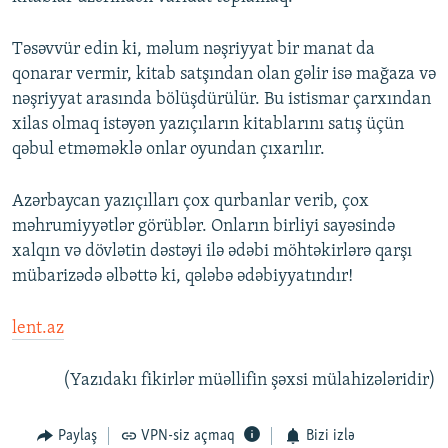
Təsəvvür edin ki, məlum nəşriyyat bir manat da
qonarar vermir, kitab satşından olan gəlir isə mağaza və
nəşriyyat arasında bölüşdürülür. Bu istismar çarxından
xilas olmaq istəyən yazıçıların kitablarını satış üçün
qəbul etməməklə onlar oyundan çıxarılır.
Azərbaycan yazıçılları çox qurbanlar verib, çox
məhrumiyyətlər görüblər. Onların birliyi sayəsində
xalqın və dövlətin dəstəyi ilə ədəbi möhtəkirlərə qarşı
mübarizədə əlbəttə ki, qələbə ədəbiyyatındır!
lent.az
(Yazıdakı fikirlər müəllifin şəxsi mülahizələridir)
Paylaş
VPN-siz açmaq
Bizi izlə