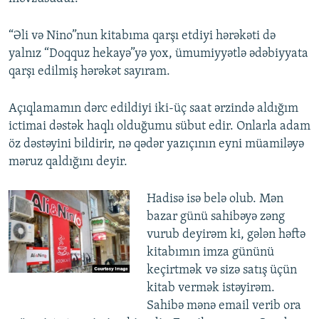
“Əli və Nino”nun kitabıma qarşı etdiyi hərəkəti də
yalnız “Doqquz hekayə”yə yox, ümumiyyətlə ədəbiyyata
qarşı edilmiş hərəkət sayıram.
Açıqlamamın dərc edildiyi iki-üç saat ərzində aldığım
ictimai dəstək haqlı olduğumu sübut edir. Onlarla adam
öz dəstəyini bildirir, nə qədər yazıçının eyni müamiləyə
məruz qaldığını deyir.
Hadisə isə belə olub. Mən
bazar günü sahibəyə zəng
vurub deyirəm ki, gələn həftə
kitabımın imza gününü
keçirtmək və sizə satış üçün
kitab vermək istəyirəm.
Sahibə mənə email verib ora