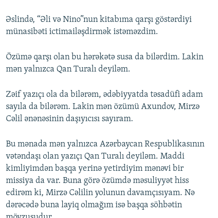
Əslində, “Əli və Nino”nun kitabıma qarşı göstərdiyi
münasibəti ictimailəşdirmək istəməzdim.
Özümə qarşı olan bu hərəkətə susa da bilərdim. Lakin
mən yalnızca Qan Turalı deyiləm.
Zəif yazıçı ola da bilərəm, ədəbiyyatda təsadüfi adam
sayıla da bilərəm. Lakin mən özümü Axundov, Mirzə
Cəlil ənənəsinin daşıyıcısı sayıram.
Bu mənada mən yalnızca Azərbaycan Respublikasının
vətəndaşı olan yazıçı Qan Turalı deyiləm. Maddi
kimliyimdən başqa yerinə yetirdiyim mənəvi bir
missiya da var. Buna görə özümdə məsuliyyət hiss
edirəm ki, Mirzə Cəlilin yolunun davamçısıyam. Nə
dərəcədə buna layiq olmağım isə başqa söhbətin
mövzusudur.