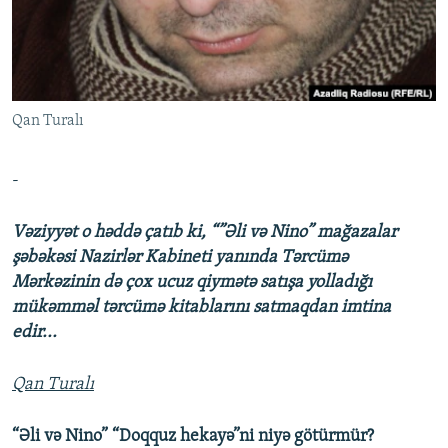
İNFOQRAFIKA
AZƏRBAYCAN ƏDƏBIYYATI KITABXANASI
MISSIYAMIZ
BIZI IZLƏ
KARIKATURA
İSLAM VƏ DEMOKRATIYA
PEŞƏ ETIKASI VƏ JURNALISTIKA STANDARTLARIMIZ
İZ - MƏDƏNIYYƏT PROQRAMI
MATERIALLARIMIZDAN ISTIFADƏ
Qan Turalı
AZADLIQRADIOSU MOBIL TELEFONUNUZDA
RFE/RL-in bütün saytları
BIZIMLƏ ƏLAQƏ
-
XƏBƏR BÜLLETENLƏRIMIZ
Vəziyyət o həddə çatıb ki, “”Əli və Nino” mağazalar
şəbəkəsi Nazirlər Kabineti yanında Tərcümə
Mərkəzinin də çox ucuz qiymətə satışa yolladığı
mükəmməl tərcümə kitablarını satmaqdan imtina
edir...
Qan Turalı
“Əli və Nino” “Doqquz hekayə”ni niyə götürmür?