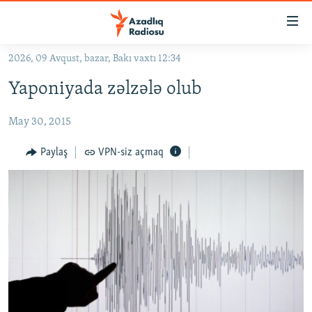
Keçid
linkləri
Əsas
2026, 09 Avqust, bazar, Bakı vaxtı 12:34
məzmuna
GÜNDƏM
Yaponiyada zəlzələ olub
qayıt
#İZAHLA
Əsas
May 30, 2015
KORRUPSIOMETR
naviqasiyaya
qayıt
#ƏSLINDƏ
Paylaş
VPN-siz açmaq
Axtarışa
FƏRQƏ BAX
keç
QANUNI DOĞRU
ARAŞDIRMA
MULTIMEDIA
RADIO ARXIV
VIDEO
HAQQIMIZDA
FOTOQALEREYA
OXU ZALI