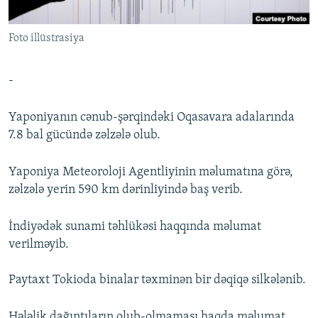
İNFOQRAFIKA
AZƏRBAYCAN ƏDƏBIYYATI KITABXANASI
MISSIYAMIZ
BIZI IZLƏ
Foto illüstrasiya
KARIKATURA
İSLAM VƏ DEMOKRATIYA
PEŞƏ ETIKASI VƏ JURNALISTIKA STANDARTLARIMIZ
İZ - MƏDƏNIYYƏT PROQRAMI
MATERIALLARIMIZDAN ISTIFADƏ
-
AZADLIQRADIOSU MOBIL TELEFONUNUZDA
RFE/RL-in bütün saytları
BIZIMLƏ ƏLAQƏ
Yaponiyanın cənub-şərqindəki Oqasavara adalarında
7.8 bal gücündə zəlzələ olub.
XƏBƏR BÜLLETENLƏRIMIZ
Yaponiya Meteoroloji Agentliyinin məlumatına görə,
zəlzələ yerin 590 km dərinliyində baş verib.
İndiyədək sunami təhlükəsi haqqında məlumat
verilməyib.
Paytaxt Tokioda binalar təxminən bir dəqiqə silkələnib.
Hələlik dağıntıların olub-olmaması haqda məlumat