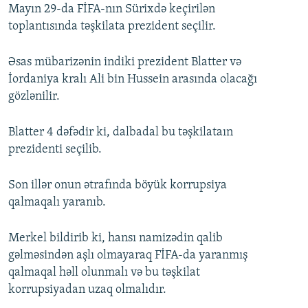
Mayın 29-da FİFA-nın Sürixdə keçirilən
toplantısında təşkilata prezident seçilir.
Əsas mübarizənin indiki prezident Blatter və
İordaniya kralı Ali bin Hussein arasında olacağı
gözlənilir.
Blatter 4 dəfədir ki, dalbadal bu təşkilataın
prezidenti seçilib.
Son illər onun ətrafında böyük korrupsiya
qalmaqalı yaranıb.
Merkel bildirib ki, hansı namizədin qalib
gəlməsindən aşlı olmayaraq FİFA-da yaranmış
qalmaqal həll olunmalı və bu təşkilat
korrupsiyadan uzaq olmalıdır.