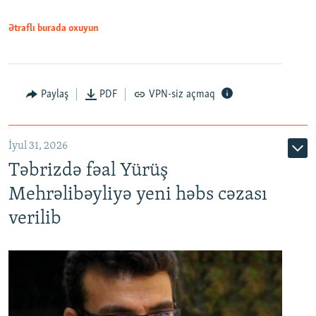
Ətraflı burada oxuyun
Paylaş
PDF
VPN-siz açmaq
İyul 31, 2026
Təbrizdə fəal Yürüş
Mehrəlibəyliyə yeni həbs cəzası
verilib