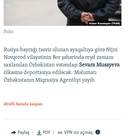
Polis
Rusiya bayrağı təsvir olunan ayaqaltıya görə Nijni
Novqorod vilayətinin Bor şəhərində reyd zamanı
saxlanılan Özbəkistan vətəndaşı
Sevara Musayeva
ölkəsinə deportasiya ediləcək. Məlumatı
Özbəkistanın Miqrasiya Agentliyi yayıb.
Ətraflı burada oxuyun
Paylaş
PDF
VPN-siz açmaq