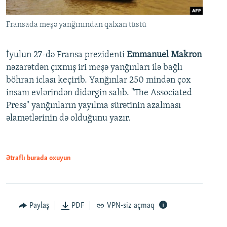
Fransada meşə yanğınından qalxan tüstü
İyulun 27-də Fransa prezidenti
Emmanuel Makron
nəzarətdən çıxmış iri meşə yanğınları ilə bağlı
böhran iclası keçirib. Yanğınlar 250 mindən çox
insanı evlərindən didərgin salıb. "The Associated
Press" yanğınların yayılma sürətinin azalması
əlamətlərinin də olduğunu yazır.
Ətraflı burada oxuyun
Paylaş
PDF
VPN-siz açmaq