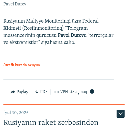
Pavel Durov
Rusiyanın Maliyyə Monitorinqi üzrə Federal
Xidməti (Rosfinmonitorinq) "Telegram"
messencerinin qurucusu
Pavel Durov
u "terrorçular
və ekstremistlər" siyahısına salıb.
Ətraflı burada oxuyun
Paylaş
PDF
VPN-siz açmaq
İyul 30, 2026
Rusiyanın raket zərbəsindən