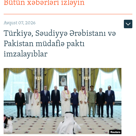
Bütün xəbərləri izləyin
Avqust 07, 2026
Türkiyə, Səudiyyə Ərəbistanı və
Pakistan müdafiə paktı
imzalayıblar