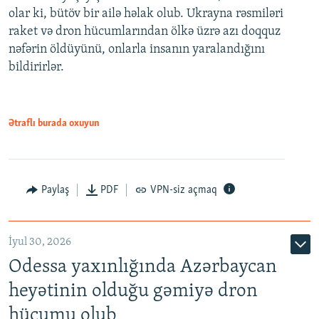
olar ki, bütöv bir ailə həlak olub. Ukrayna rəsmiləri
raket və dron hücumlarından ölkə üzrə azı doqquz
nəfərin öldüyünü, onlarla insanın yaralandığını
bildirirlər.
Ətraflı burada oxuyun
Paylaş
PDF
VPN-siz açmaq
İyul 30, 2026
Odessa yaxınlığında Azərbaycan
heyətinin olduğu gəmiyə dron
hücumu olub