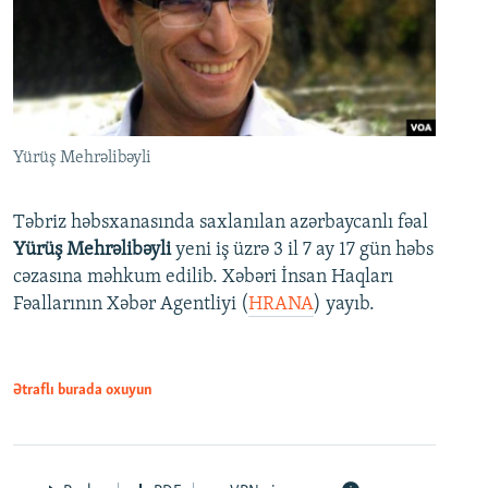
Yürüş Mehrəlibəyli
Təbriz həbsxanasında saxlanılan azərbaycanlı fəal
Yürüş Mehrəlibəyli
yeni iş üzrə 3 il 7 ay 17 gün həbs
cəzasına məhkum edilib. Xəbəri İnsan Haqları
Fəallarının Xəbər Agentliyi (
HRANA
) yayıb.
Ətraflı burada oxuyun