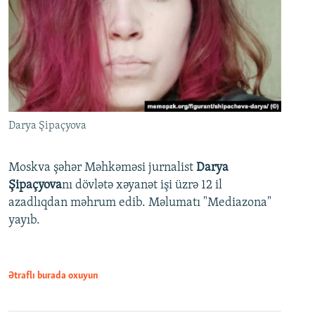
Darya Şipaçyova
Moskva şəhər Məhkəməsi jurnalist
Darya
Şipaçyova
nı dövlətə xəyanət işi üzrə 12 il
azadlıqdan məhrum edib. Məlumatı "Mediazona"
yayıb.
Ətraflı burada oxuyun