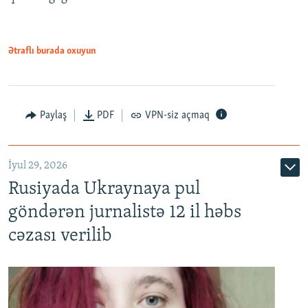
Ətraflı burada oxuyun
Paylaş
PDF
VPN-siz açmaq
İyul 29, 2026
Rusiyada Ukraynaya pul
göndərən jurnalistə 12 il həbs
cəzası verilib