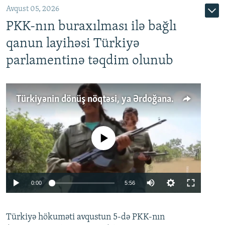
Avqust 05, 2026
PKK-nın buraxılması ilə bağlı
qanun layihəsi Türkiyə
parlamentinə təqdim olunub
Türkiyənin dönüş nöqtəsi, ya Ərdoğana üçüncü şans: PKK ilə qəfil barışıq nə deməkdir?
No media source currently available
Auto
0:00
5:56
240p
Türkiyə hökuməti avqustun 5-də PKK-nın
360p