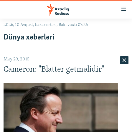
Keçid
linkləri
Əsas
2026, 10 Avqust, bazar ertəsi, Bakı vaxtı 07:25
məzmuna
GÜNDƏM
Dünya xəbərləri
qayıt
#İZAHLA
Əsas
KORRUPSIOMETR
naviqasiyaya
May 29, 2015
qayıt
#ƏSLINDƏ
Axtarışa
Cameron: "Blatter getməlidir"
FƏRQƏ BAX
keç
QANUNI DOĞRU
ARAŞDIRMA
MULTIMEDIA
RADIO ARXIV
VIDEO
HAQQIMIZDA
FOTOQALEREYA
OXU ZALI