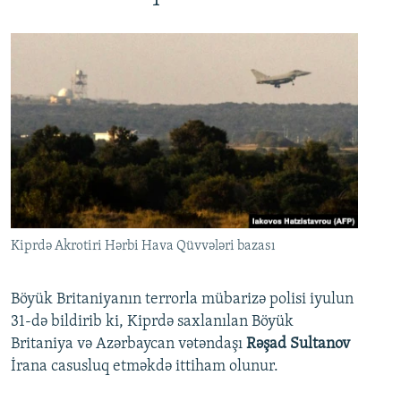
Kiprdə Akrotiri Hərbi Hava Qüvvələri bazası
Böyük Britaniyanın terrorla mübarizə polisi iyulun
31-də bildirib ki, Kiprdə saxlanılan Böyük
Britaniya və Azərbaycan vətəndaşı
Rəşad Sultanov
İrana casusluq etməkdə ittiham olunur.