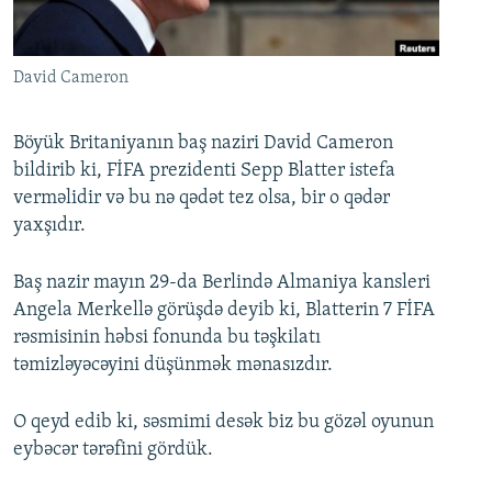
İNFOQRAFIKA
AZƏRBAYCAN ƏDƏBIYYATI KITABXANASI
MISSIYAMIZ
BIZI IZLƏ
KARIKATURA
İSLAM VƏ DEMOKRATIYA
PEŞƏ ETIKASI VƏ JURNALISTIKA STANDARTLARIMIZ
David Cameron
İZ - MƏDƏNIYYƏT PROQRAMI
MATERIALLARIMIZDAN ISTIFADƏ
AZADLIQRADIOSU MOBIL TELEFONUNUZDA
RFE/RL-in bütün saytları
Böyük Britaniyanın baş naziri David Cameron
bildirib ki, FİFA prezidenti Sepp Blatter istefa
BIZIMLƏ ƏLAQƏ
verməlidir və bu nə qədət tez olsa, bir o qədər
XƏBƏR BÜLLETENLƏRIMIZ
yaxşıdır.
Baş nazir mayın 29-da Berlində Almaniya kansleri
Angela Merkellə görüşdə deyib ki, Blatterin 7 FİFA
rəsmisinin həbsi fonunda bu təşkilatı
təmizləyəcəyini düşünmək mənasızdır.
O qeyd edib ki, səsmimi desək biz bu gözəl oyunun
eybəcər tərəfini gördük.