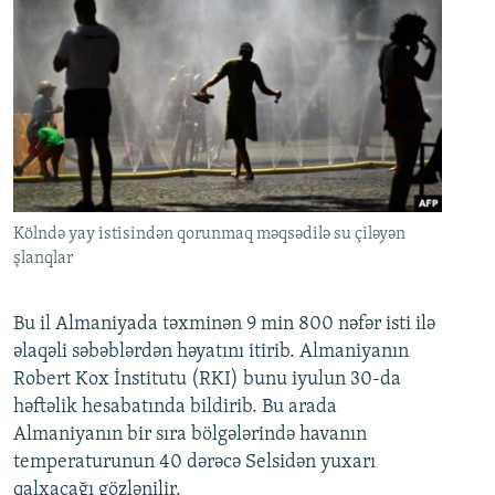
Kölndə yay istisindən qorunmaq məqsədilə su çiləyən
şlanqlar
Bu il Almaniyada təxminən 9 min 800 nəfər isti ilə
əlaqəli səbəblərdən həyatını itirib. Almaniyanın
Robert Kox İnstitutu (RKI) bunu iyulun 30-da
həftəlik hesabatında bildirib. Bu arada
Almaniyanın bir sıra bölgələrində havanın
temperaturunun 40 dərəcə Selsidən yuxarı
qalxacağı gözlənilir.