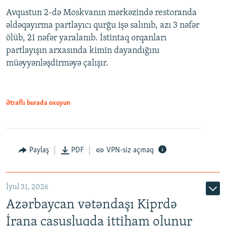
Avqustun 2-də Moskvanın mərkəzində restoranda
əldəqayırma partlayıcı qurğu işə salınıb, azı 3 nəfər
ölüb, 21 nəfər yaralanıb. İstintaq orqanları
partlayışın arxasında kimin dayandığını
müəyyənləşdirməyə çalışır.
Ətraflı burada oxuyun
Paylaş
PDF
VPN-siz açmaq
İyul 31, 2026
Azərbaycan vətəndaşı Kiprdə
İrana casusluqda ittiham olunur