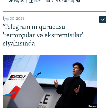
Paylaş
PDF
VPN-siz açmaq
İyul 30, 2026
'Telegram'ın qurucusu
'terrorçular və ekstremistlər'
siyahısında