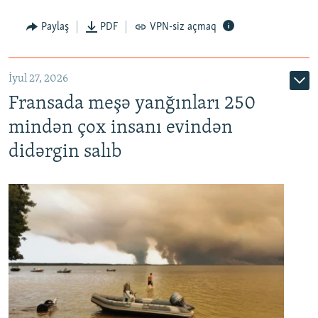
Paylaş
PDF
VPN-siz açmaq
İyul 27, 2026
Fransada meşə yanğınları 250
mindən çox insanı evindən
didərgin salıb