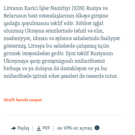
Litvanın Xarici İşlər Nazirliyi (XİN) Rusiya və
Belarusun bəzi vətəndaşlarının ölkəyə girişinə
qadağa qoyulmasını təklif edir. Söhbət işğal
olunmuş Ukrayna ərazilərində təhsil və elm,
mədəniyyət, idman və əyləncə sahələrində fəaliyyət
göstərmiş, Litvaya bu sahələrdə çalışmaq üçün
getmək istəyənlədən gedir. Eyni təklif Rusiyanın
Ukraynaya qarşı genişmiqyaslı müharibəsini
birbaşa və ya dolayısı ilə dəstəkləyən və ya bu
müharibədə iştirak edən şəxsləri də nəzərdə tutur.
Ətraflı burada oxuyun
Paylaş
PDF
VPN-siz açmaq