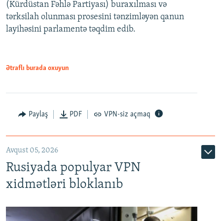
(Kürdüstan Fəhlə Partiyası) buraxılması və
480p
Auto
240p
360p
480p
tərksilah olunması prosesini tənzimləyən qanun
720p
layihəsini parlamentə təqdim edib.
720p
1080p
1080p
Ətraflı burada oxuyun
Paylaş
PDF
VPN-siz açmaq
Avqust 05, 2026
Rusiyada populyar VPN
xidmətləri bloklanıb