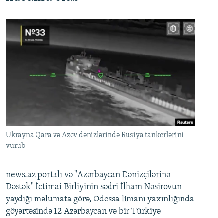
Ukrayna Qara və Azov dənizlərində Rusiya tankerlərini
vurub
news.az portalı və "Azərbaycan Dənizçilərinə
Dəstək" İctimai Birliyinin sədri İlham Nəsirovun
yaydığı məlumata görə, Odessa limanı yaxınlığında
göyərtəsində 12 Azərbaycan və bir Türkiyə