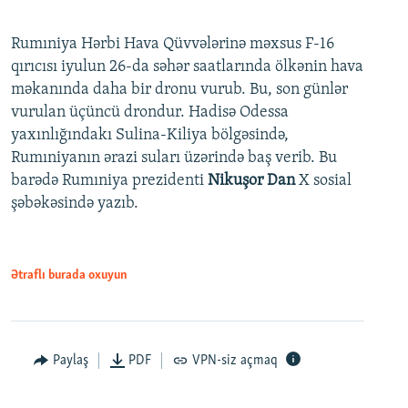
Rumıniya Hərbi Hava Qüvvələrinə məxsus F-16
qırıcısı iyulun 26-da səhər saatlarında ölkənin hava
məkanında daha bir dronu vurub. Bu, son günlər
vurulan üçüncü drondur. Hadisə Odessa
yaxınlığındakı Sulina-Kiliya bölgəsində,
Rumıniyanın ərazi suları üzərində baş verib. Bu
barədə Rumıniya prezidenti
Nikuşor Dan
X sosial
şəbəkəsində yazıb.
Ətraflı burada oxuyun
Paylaş
PDF
VPN-siz açmaq