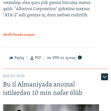
vətəndaşı olan quru yük gəmisi hücuma məruz
qalıb. "Albatros Corporation" şirkətinə məxsus
"ATA-2" adlı gəmiyə üç dron zərbəsi endirilib.
Ətraflı burada oxuyun
Paylaş
PDF
VPN-siz açmaq
İyul 30, 2026
Bu il Almaniyada anomal
istilərdən 10 min nəfər ölüb