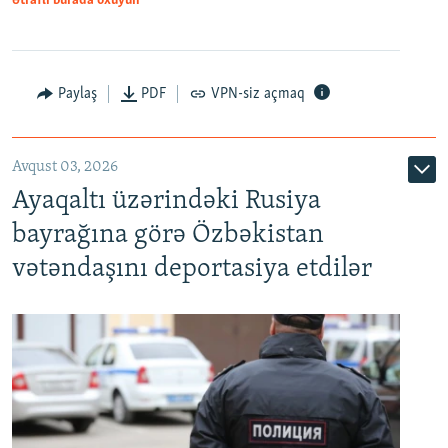
Ətraflı burada oxuyun
Paylaş
PDF
VPN-siz açmaq
Avqust 03, 2026
Ayaqaltı üzərindəki Rusiya
bayrağına görə Özbəkistan
vətəndaşını deportasiya etdilər