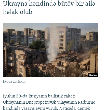
Ukrayna kəndində bütöv bir ailə
həlak olub
Lvova zərbələr
İyulun 30-da Rusiyanın ballistik raketi
Ukraynanın Dnepropetrovsk vilayətinin Radiuşne
kəndində yaşayış evini vurub. Nəticədə, demək