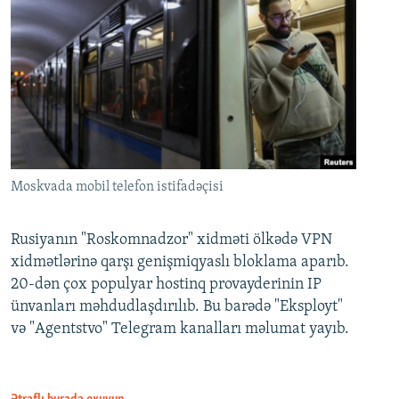
Moskvada mobil telefon istifadəçisi
Rusiyanın "Roskomnadzor" xidməti ölkədə VPN
xidmətlərinə qarşı genişmiqyaslı bloklama aparıb.
20-dən çox populyar hostinq provayderinin IP
ünvanları məhdudlaşdırılıb. Bu barədə "Eksployt"
və "Agentstvo" Telegram kanalları məlumat yayıb.