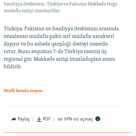
Səudiyyə Ərəbistanı, Türkiyə və Pakistan Məkkədə birgə
müdafiə sazişi imzalayıblar
Türkiyə, Pakistan və Səudiyyə Ərəbistanı arasında
imzalanan müdafiə paktı sırf müdafiə xarakteri
daşıyır və bu sahədə qarşılıqlı dəstəyi nəzərdə
tutur. Bunu avqustun 7-də Türkiyə rəsmisi üç
regional güc Məkkədə sazişi imzaladıqdan sonra
bildirib.
Ətraflı burada oxuyun
Paylaş
PDF
VPN-siz açmaq