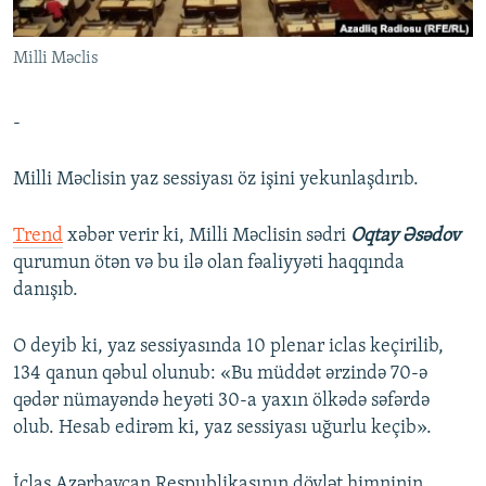
İNFOQRAFIKA
AZƏRBAYCAN ƏDƏBIYYATI KITABXANASI
MISSIYAMIZ
BIZI IZLƏ
Milli Məclis
KARIKATURA
İSLAM VƏ DEMOKRATIYA
PEŞƏ ETIKASI VƏ JURNALISTIKA STANDARTLARIMIZ
İZ - MƏDƏNIYYƏT PROQRAMI
MATERIALLARIMIZDAN ISTIFADƏ
-
AZADLIQRADIOSU MOBIL TELEFONUNUZDA
RFE/RL-in bütün saytları
BIZIMLƏ ƏLAQƏ
Milli Məclisin yaz sessiyası öz işini yekunlaşdırıb.
XƏBƏR BÜLLETENLƏRIMIZ
Trend
xəbər verir ki, Milli Məclisin sədri
Oqtay Əsədov
qurumun ötən və bu ilə olan fəaliyyəti haqqında
danışıb.
O deyib ki, yaz sessiyasında 10 plenar iclas keçirilib,
134 qanun qəbul olunub: «Bu müddət ərzində 70-ə
qədər nümayəndə heyəti 30-a yaxın ölkədə səfərdə
olub. Hesab edirəm ki, yaz sessiyası uğurlu keçib».
İclas Azərbaycan Respublikasının dövlət himninin