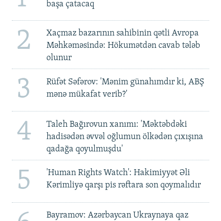
başa çatacaq
2
Xaçmaz bazarının sahibinin qətli Avropa
Məhkəməsində: Hökumətdən cavab tələb
olunur
3
Rüfət Səfərov: 'Mənim günahımdır ki, ABŞ
mənə mükafat verib?'
4
Taleh Bağırovun xanımı: 'Məktəbdəki
hadisədən əvvəl oğlumun ölkədən çıxışına
qadağa qoyulmuşdu'
5
'Human Rights Watch': Hakimiyyət Əli
Kərimliyə qarşı pis rəftara son qoymalıdır
Bayramov: Azərbaycan Ukraynaya qaz