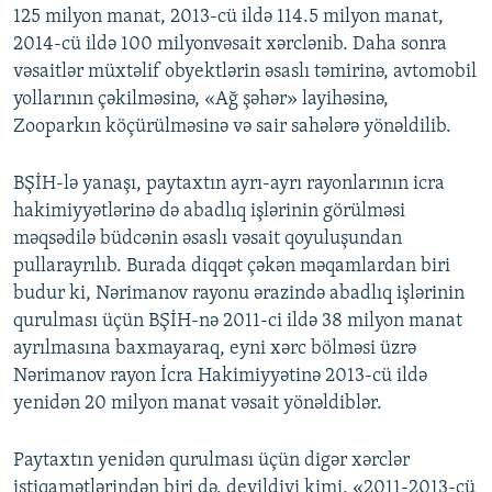
125 milyon manat, 2013-cü ildə 114.5 milyon manat,
2014-cü ildə 100 milyonvəsait xərclənib. Daha sonra
vəsaitlər müxtəlif obyektlərin əsaslı təmirinə, avtomobil
yollarının çəkilməsinə, «Ağ şəhər» layihəsinə,
Zooparkın köçürülməsinə və sair sahələrə yönəldilib.
BŞİH-lə yanaşı, paytaxtın ayrı-ayrı rayonlarının icra
hakimiyyətlərinə də abadlıq işlərinin görülməsi
məqsədilə büdcənin əsaslı vəsait qoyuluşundan
pullarayrılıb. Burada diqqət çəkən məqamlardan biri
budur ki, Nərimanov rayonu ərazində abadlıq işlərinin
qurulması üçün BŞİH-nə 2011-ci ildə 38 milyon manat
ayrılmasına baxmayaraq, eyni xərc bölməsi üzrə
Nərimanov rayon İcra Hakimiyyətinə 2013-cü ildə
yenidən 20 milyon manat vəsait yönəldiblər.
Paytaxtın yenidən qurulması üçün digər xərclər
istiqamətlərindən biri də, deyildiyi kimi, «2011-2013-cü