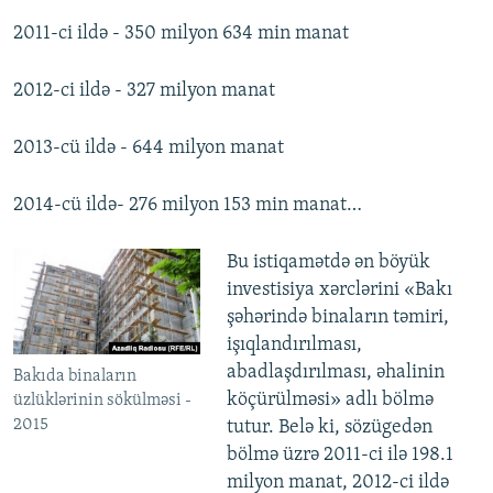
2011-ci ildə - 350 milyon 634 min manat
2012-ci ildə - 327 milyon manat
2013-cü ildə - 644 milyon manat
2014-cü ildə- 276 milyon 153 min manat…
Bu istiqamətdə ən böyük
investisiya xərclərini «Bakı
şəhərində binaların təmiri,
işıqlandırılması,
abadlaşdırılması, əhalinin
Bakıda binaların
köçürülməsi» adlı bölmə
üzlüklərinin sökülməsi -
2015
tutur. Belə ki, sözügedən
bölmə üzrə 2011-ci ilə 198.1
milyon manat, 2012-ci ildə