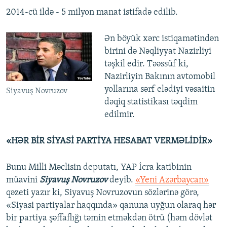
2014-cü ildə - 5 milyon manat istifadə edilib.
Ən böyük xərc istiqamətindən
birini də Nəqliyyat Nazirliyi
təşkil edir. Təəssüf ki,
Nazirliyin Bakının avtomobil
yollarına sərf elədiyi vəsaitin
Siyavuş Novruzov
dəqiq statistikası təqdim
edilmir.
«HƏR BİR SİYASİ PARTİYA HESABAT VERMƏLİDİR»
Bunu Milli Məclisin deputatı, YAP İcra katibinin
müavini
Siyavuş Novruzov
deyib.
«Yeni Azərbaycan»
qəzeti yazır ki, Siyavuş Novruzovun sözlərinə görə,
«Siyasi partiyalar haqqında» qanuna uyğun olaraq hər
bir partiya şəffaflığı təmin etməkdən ötrü (həm dövlət