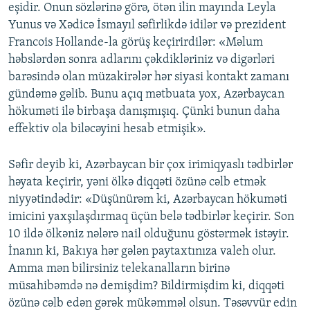
eşidir. Onun sözlərinə görə, ötən ilin mayında Leyla
Yunus və Xədicə İsmayıl səfirlikdə idilər və prezident
Francois Hollande-la görüş keçirirdilər: «Məlum
həbslərdən sonra adlarını çəkdikləriniz və digərləri
barəsində olan müzakirələr hər siyasi kontakt zamanı
gündəmə gəlib. Bunu açıq mətbuata yox, Azərbaycan
hökuməti ilə birbaşa danışmışıq. Çünki bunun daha
effektiv ola biləcəyini hesab etmişik».
Səfir deyib ki, Azərbaycan bir çox irimiqyaslı tədbirlər
həyata keçirir, yəni ölkə diqqəti özünə cəlb etmək
niyyətindədir: «Düşünürəm ki, Azərbaycan hökuməti
imicini yaxşılaşdırmaq üçün belə tədbirlər keçirir. Son
10 ildə ölkəniz nələrə nail olduğunu göstərmək istəyir.
İnanın ki, Bakıya hər gələn paytaxtınıza valeh olur.
Amma mən bilirsiniz telekanalların birinə
müsahibəmdə nə demişdim? Bildirmişdim ki, diqqəti
özünə cəlb edən gərək mükəmməl olsun. Təsəvvür edin