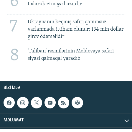
6
tədarük etməyə hazırdır
7
Ukraynanın keçmiş səfiri qanunsuz
varlanmada ittiham olunur: 134 min dollar
girov ödəməlidir
8
'Taliban' rəsmilərinin Moldovaya səfəri
siyasi qalmaqal yaradıb
BIZI IZLƏ
MƏLUMAT