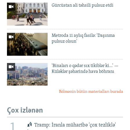
Gürcüstan ali təhsili pulsuz etdi
Metroda 11 aylıq fasilə: 'Daşınma
pulsuz olsun'
'Binaları o qədər sıx tikiblər ki...' —
Küləklər şəhərində hava böhranı
Bölmənin bütün materialları burada
Çox izlənən
1
Tramp: İranla müharibə 'çox tezliklə'