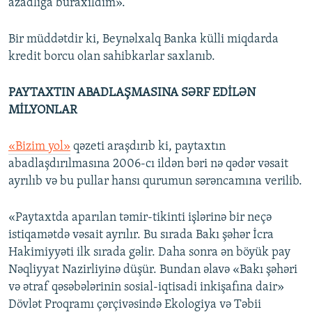
azadlığa buraxıldım».
Bir müddətdir ki, Beynəlxalq Banka külli miqdarda
kredit borcu olan sahibkarlar saxlanıb.
PAYTAXTIN ABADLAŞMASINA SƏRF EDİLƏN
MİLYONLAR
«Bizim yol»
qəzeti araşdırıb ki, paytaxtın
abadlaşdırılmasına 2006-cı ildən bəri nə qədər vəsait
ayrılıb və bu pullar hansı qurumun sərəncamına verilib.
«Paytaxtda aparılan təmir-tikinti işlərinə bir neçə
istiqamətdə vəsait ayrılır. Bu sırada Bakı şəhər İcra
Hakimiyyəti ilk sırada gəlir. Daha sonra ən böyük pay
Nəqliyyat Nazirliyinə düşür. Bundan əlavə «Bakı şəhəri
və ətraf qəsəbələrinin sosial-iqtisadi inkişafına dair»
Dövlət Proqramı çərçivəsində Ekologiya və Təbii