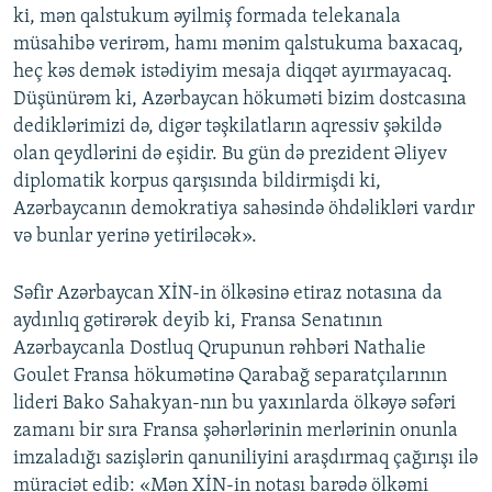
ki, mən qalstukum əyilmiş formada telekanala
müsahibə verirəm, hamı mənim qalstukuma baxacaq,
heç kəs demək istədiyim mesaja diqqət ayırmayacaq.
Düşünürəm ki, Azərbaycan hökuməti bizim dostcasına
dediklərimizi də, digər təşkilatların aqressiv şəkildə
olan qeydlərini də eşidir. Bu gün də prezident Əliyev
diplomatik korpus qarşısında bildirmişdi ki,
Azərbaycanın demokratiya sahəsində öhdəlikləri vardır
və bunlar yerinə yetiriləcək».
Səfir Azərbaycan XİN-in ölkəsinə etiraz notasına da
aydınlıq gətirərək deyib ki, Fransa Senatının
Azərbaycanla Dostluq Qrupunun rəhbəri Nathalie
Goulet Fransa hökumətinə Qarabağ separatçılarının
lideri Bako Sahakyan-nın bu yaxınlarda ölkəyə səfəri
zamanı bir sıra Fransa şəhərlərinin merlərinin onunla
imzaladığı sazişlərin qanuniliyini araşdırmaq çağırışı ilə
müraciət edib: «Mən XİN-in notası barədə ölkəmi