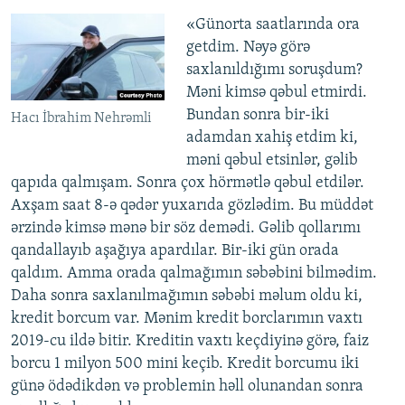
«Günorta saatlarında ora
getdim. Nəyə görə
saxlanıldığımı soruşdum?
Məni kimsə qəbul etmirdi.
Bundan sonra bir-iki
Hacı İbrahim Nehrəmli
adamdan xahiş etdim ki,
məni qəbul etsinlər, gəlib
qapıda qalmışam. Sonra çox hörmətlə qəbul etdilər.
Axşam saat 8-ə qədər yuxarıda gözlədim. Bu müddət
ərzində kimsə mənə bir söz demədi. Gəlib qollarımı
qandallayıb aşağıya apardılar. Bir-iki gün orada
qaldım. Amma orada qalmağımın səbəbini bilmədim.
Daha sonra saxlanılmağımın səbəbi məlum oldu ki,
kredit borcum var. Mənim kredit borclarımın vaxtı
2019-cu ildə bitir. Kreditin vaxtı keçdiyinə görə, faiz
borcu 1 milyon 500 mini keçib. Kredit borcumu iki
günə ödədikdən və problemin həll olunandan sonra