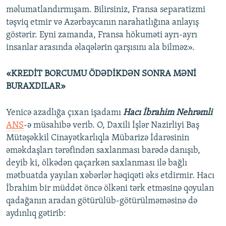
məlumatlandırmışam. Bilirsiniz, Fransa separatizmi
təşviq etmir və Azərbaycanın narahatlığına anlayış
göstərir. Eyni zamanda, Fransa hökuməti ayrı-ayrı
insanlar arasında əlaqələrin qarşısını ala bilməz».
«KREDİT BORCUMU ÖDƏDİKDƏN SONRA MƏNİ
BURAXDILAR»
Yenicə azadlığa çıxan işadamı
Hacı İbrahim Nehrəmli
ANS
-ə müsahibə verib. O, Daxili İşlər Nazirliyi Baş
Mütəşəkkil Cinayətkarlıqla Mübarizə İdarəsinin
əməkdaşları tərəfindən saxlanması barədə danışıb,
deyib ki, ölkədən qaçarkən saxlanması ilə bağlı
mətbuatda yayılan xəbərlər həqiqəti əks etdirmir. Hacı
İbrahim bir müddət öncə ölkəni tərk etməsinə qoyulan
qadağanın aradan götürülüb-götürülməməsinə də
aydınlıq gətirib: