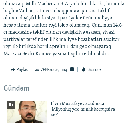
olunacaq. Milli Məclisdən SİA-ya bildiriblər ki, bununla
bağlı «Mühasibat uçotu haqqında» qanuna təklif
olunan dəyişiklikdə siyasi partiyalar üçün maliyyə
hesabatında auditor rəyi tələb olunacaq. Qanunun 14.6-
cı maddəsinə təklif olunan dəyişikliyə əsasən, siyasi
partiyalar tərəfindən illik maliyyə hesabatları auditor
rəyi ilə birlikdə hər il aprelin 1-dən gec olmayaraq
Mərkəzi Seçki Komissiyasına təqdim edilməlidir.
Paylaş
VPN-siz açmaq
Bizi izlə
Gündəm
Elvin Mustafayev azadlıqda:
'Milyonluq yox, minlik korrupsiya
var'