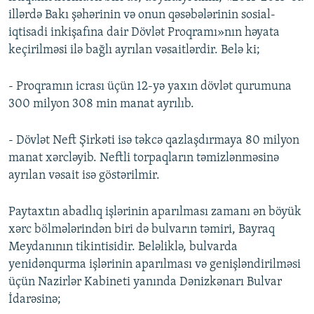
illərdə Bakı şəhərinin və onun qəsəbələrinin sosial-
iqtisadi inkişafına dair Dövlət Proqramı»nın həyata
keçirilməsi ilə bağlı ayrılan vəsaitlərdir. Belə ki;
- Proqramın icrası üçün 12-yə yaxın dövlət qurumuna
300 milyon 308 min manat ayrılıb.
- Dövlət Neft Şirkəti isə təkcə qazlaşdırmaya 80 milyon
manat xərcləyib. Neftli torpaqların təmizlənməsinə
ayrılan vəsait isə göstərilmir.
Paytaxtın abadlıq işlərinin aparılması zamanı ən böyük
xərc bölmələrindən biri də bulvarın təmiri, Bayraq
Meydanının tikintisidir. Beləliklə, bulvarda
yenidənqurma işlərinin aparılması və genişləndirilməsi
üçün Nazirlər Kabineti yanında Dənizkənarı Bulvar
İdarəsinə;