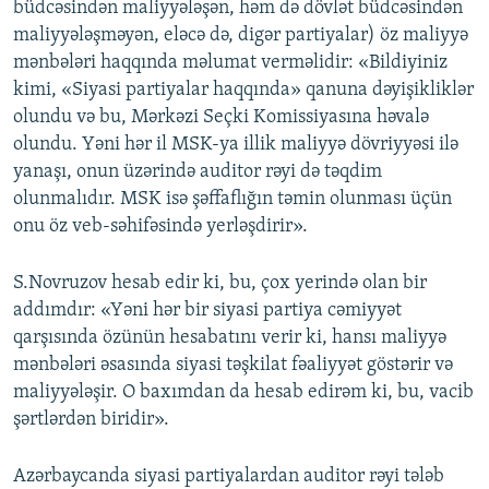
büdcəsindən maliyyələşən, həm də dövlət büdcəsindən
maliyyələşməyən, eləcə də, digər partiyalar) öz maliyyə
mənbələri haqqında məlumat verməlidir: «Bildiyiniz
kimi, «Siyasi partiyalar haqqında» qanuna dəyişikliklər
olundu və bu, Mərkəzi Seçki Komissiyasına həvalə
olundu. Yəni hər il MSK-ya illik maliyyə dövriyyəsi ilə
yanaşı, onun üzərində auditor rəyi də təqdim
olunmalıdır. MSK isə şəffaflığın təmin olunması üçün
onu öz veb-səhifəsində yerləşdirir».
S.Novruzov hesab edir ki, bu, çox yerində olan bir
addımdır: «Yəni hər bir siyasi partiya cəmiyyət
qarşısında özünün hesabatını verir ki, hansı maliyyə
mənbələri əsasında siyasi təşkilat fəaliyyət göstərir və
maliyyələşir. O baxımdan da hesab edirəm ki, bu, vacib
şərtlərdən biridir».
Azərbaycanda siyasi partiyalardan auditor rəyi tələb