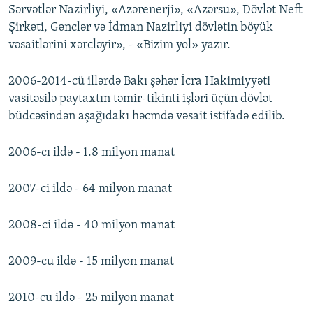
Sərvətlər Nazirliyi, «Azərenerji», «Azərsu», Dövlət Neft
Şirkəti, Gənclər və İdman Nazirliyi dövlətin böyük
vəsaitlərini xərcləyir», - «Bizim yol» yazır.
2006-2014-cü illərdə Bakı şəhər İcra Hakimiyyəti
vasitəsilə paytaxtın təmir-tikinti işləri üçün dövlət
büdcəsindən aşağıdakı həcmdə vəsait istifadə edilib.
2006-cı ildə - 1.8 milyon manat
2007-ci ildə - 64 milyon manat
2008-ci ildə - 40 milyon manat
2009-cu ildə - 15 milyon manat
2010-cu ildə - 25 milyon manat