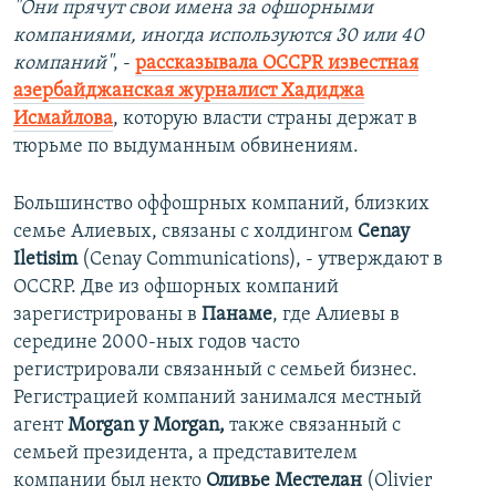
"Они прячут свои имена за офшорными
компаниями, иногда используются 30 или 40
компаний"
, -
рассказывала OCCPR известная
азербайджанская журналист Хадиджа
Исмайлова
, которую власти страны держат в
тюрьме по выдуманным обвинениям.
Большинство оффошрных компаний, близких
семье Алиевых, связаны с холдингом
Cenay
Iletisim
(Cenay Communications), - утверждают в
OCCRP. Две из офшорных компаний
зарегистрированы в
Панаме
, где Алиевы в
середине 2000-ных годов часто
регистрировали связанный с семьей бизнес.
Регистрацией компаний занимался местный
агент
Morgan y Morgan,
также связанный с
семьей президента, а представителем
компании был некто
Оливье Местелан
(Olivier