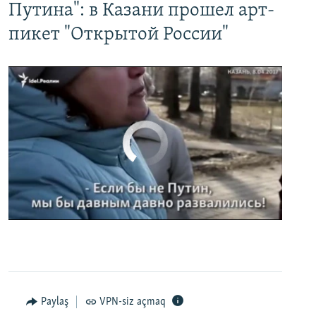
Путина": в Казани прошел арт-
пикет "Открытой России"
No media source currently available
0:00
0:02:32
EMBED
PAYLAŞ
Paylaş
VPN-siz açmaq