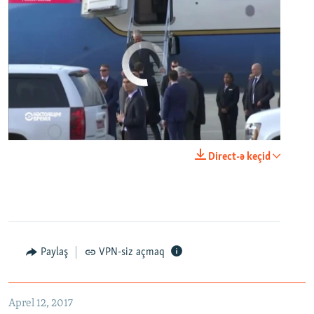
No media source currently available
0:00
0:24:06
Direct-ə keçid
EMBED
PAYLAŞ
Paylaş
VPN-siz açmaq
Aprel 12, 2017