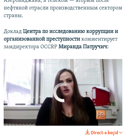
Азербайджана, а телеком — вторым после
"Рынок был таким привлекательным, что компании были готовы пойти на сделку"
EMBED
PAYLAŞ
нефтяной отрасли производственным сектором
Mənbə:
AzadlıqRadiosu
страны.
Доклад
Центра по исследованию коррупции и
организованной преступности
комментирует
замдиректора OCCRP
Миранда Патручич:
No media source currently available
0:00
0:00:21
Direct-ə keçid
EMBED
PAYLAŞ