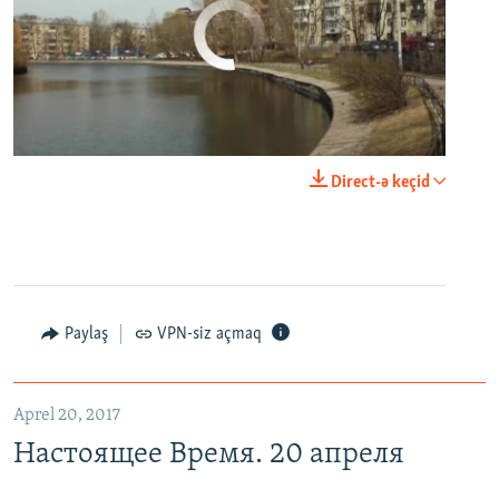
No media source currently available
0:00
0:29:00
Direct-ə keçid
EMBED
PAYLAŞ
Настоящее Время. 20 апреля
EMBED
PAYLAŞ
Paylaş
VPN-siz açmaq
Aprel 20, 2017
Настоящее Время. 20 апреля