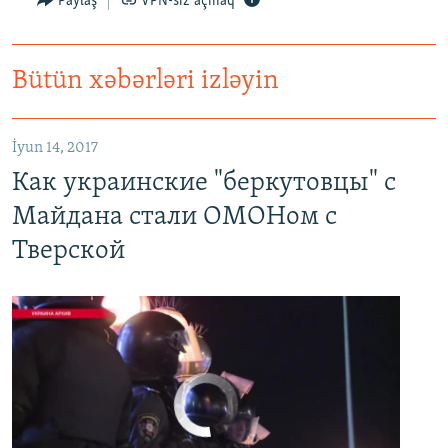
Paylaş
VPN-siz açmaq
Bütün xəbərləri izləyin
Как украинские "беркутовцы" с Майдана стали ОМОНом с Тверской
EMBED
PAYLAŞ
İyun 14, 2017
Как украинские "беркутовцы" с
Майдана стали ОМОНом с
Тверской
No media source currently available