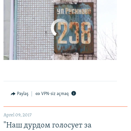
No media source currently available
0:00
0:24:27
EMBED
PAYLAŞ
Paylaş
VPN-siz açmaq
"Наш дурдом голосует за Путина": в Казани прошел арт-пикет "Открытой России"
EMBED
PAYLAŞ
Aprel 09, 2017
"Наш дурдом голосует за