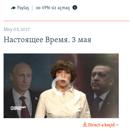
Paylaş
VPN-siz açmaq
May 03, 2017
Настоящее Время. 3 мая
No media source currently available
0:00
0:23:44
Direct-ə keçid
EMBED
PAYLAŞ