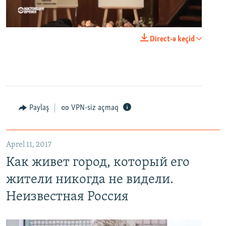
0:00
0:23:20
Direct-ə keçid
EMBED
PAYLAŞ
Paylaş
VPN-siz açmaq
Как живет город, который его жители никогда не видели. Неизвестная Россия
EMBED
PAYLAŞ
Aprel 11, 2017
Как живет город, который его
жители никогда не видели.
Неизвестная Россия