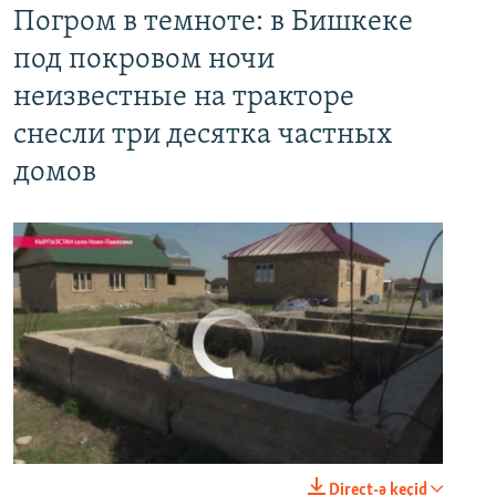
Погром в темноте: в Бишкеке под покровом ночи неизвестные на тракторе снесли три десятка частных домов
Погром в темноте: в Бишкеке
EMBED
PAYLAŞ
под покровом ночи
неизвестные на тракторе
снесли три десятка частных
домов
No media source currently available
0:00
0:03:43
Direct-ə keçid