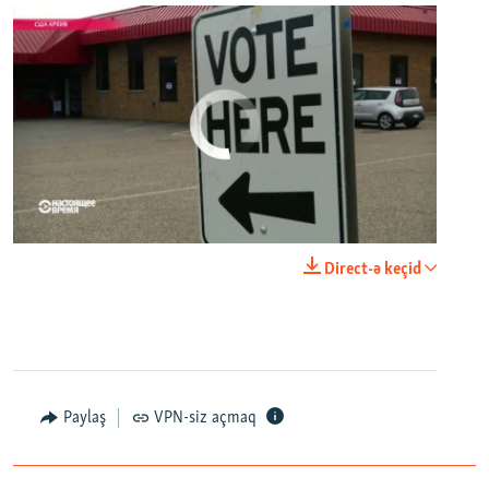
No media source currently available
0:00
0:21:34
Direct-ə keçid
EMBED
PAYLAŞ
Paylaş
VPN-siz açmaq