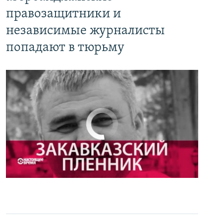
правозащитники и
независимые журналисты
попадают в тюрьму
No media source currently available
0:00
0:27:35
EMBED
PAYLAŞ
Настоящее Время. 3 мая
EMBED
PAYLAŞ