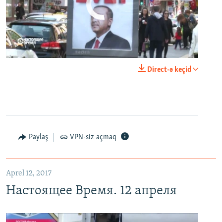
No media source currently available
0:00
0:24:40
Direct-ə keçid
EMBED
PAYLAŞ
Настоящее Время. 12 апреля
EMBED
PAYLAŞ
Paylaş
VPN-siz açmaq
Aprel 12, 2017
Настоящее Время. 12 апреля