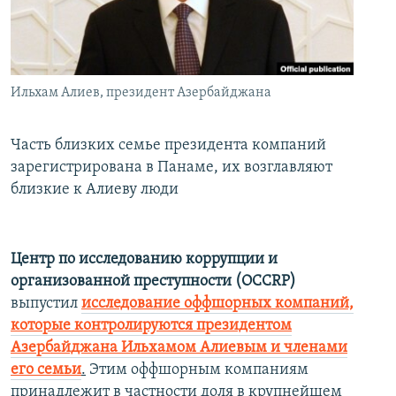
İNFOQRAFIKA
AZƏRBAYCAN ƏDƏBIYYATI KITABXANASI
MISSIYAMIZ
BIZI IZLƏ
KARIKATURA
İSLAM VƏ DEMOKRATIYA
PEŞƏ ETIKASI VƏ JURNALISTIKA STANDARTLARIMIZ
İZ - MƏDƏNIYYƏT PROQRAMI
MATERIALLARIMIZDAN ISTIFADƏ
Ильхам Алиев, президент Азербайджана
AZADLIQRADIOSU MOBIL TELEFONUNUZDA
RFE/RL-in bütün saytları
BIZIMLƏ ƏLAQƏ
Часть близких семье президента компаний
зарегистрирована в Панаме, их возглавляют
XƏBƏR BÜLLETENLƏRIMIZ
близкие к Алиеву люди
Центр по исследованию коррупции и
организованной преступности (OCCRP)
выпустил
исследование оффшорных компаний,
которые контролируются президентом
Азербайджана Ильхамом Алиевым и членами
его семьи
.
Этим оффшорным компаниям
принадлежит в частности доля в крупнейшем