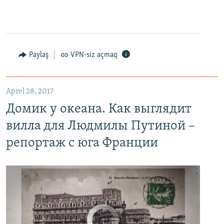
Paylaş
VPN-siz açmaq
Домик у океана. Как выглядит вилла для Людмилы Путиной – репортаж с юга Франции
EMBED
PAYLAŞ
Aprel 28, 2017
Домик у океана. Как выглядит
вилла для Людмилы Путиной –
репортаж с юга Франции
No media source currently available