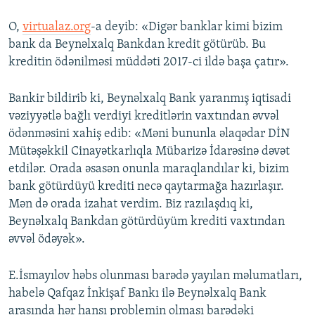
O,
virtualaz.org
-a deyib: «Digər banklar kimi bizim
bank da Beynəlxalq Bankdan kredit götürüb. Bu
kreditin ödənilməsi müddəti 2017-ci ildə başa çatır».
Bankir bildirib ki, Beynəlxalq Bank yaranmış iqtisadi
vəziyyətlə bağlı verdiyi kreditlərin vaxtından əvvəl
ödənməsini xahiş edib: «Məni bununla əlaqədar DİN
Mütəşəkkil Cinayətkarlıqla Mübarizə İdarəsinə dəvət
etdilər. Orada əsasən onunla maraqlandılar ki, bizim
bank götürdüyü krediti necə qaytarmağa hazırlaşır.
Mən də orada izahat verdim. Biz razılaşdıq ki,
Beynəlxalq Bankdan götürdüyüm krediti vaxtından
əvvəl ödəyək».
E.İsmayılov həbs olunması barədə yayılan məlumatları,
habelə Qafqaz İnkişaf Bankı ilə Beynəlxalq Bank
arasında hər hansı problemin olması barədəki