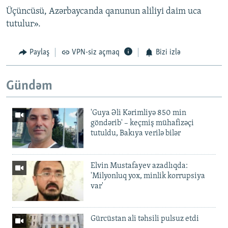
Üçüncüsü, Azərbaycanda qanunun aliliyi daim uca
tutulur».
Paylaş
VPN-siz açmaq
Bizi izlə
Gündəm
'Guya Əli Kərimliyə 850 min
göndərib' – keçmiş mühafizəçi
tutuldu, Bakıya verilə bilər
Elvin Mustafayev azadlıqda:
'Milyonluq yox, minlik korrupsiya
var'
Gürcüstan ali təhsili pulsuz etdi