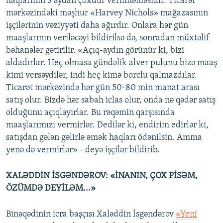
haqlarının 3 aydan çoxdur verilməməsidir. Ticarət
mərkəzindəki məşhur «Harvey Nichols» mağazasının
işçilərinin vəziyyəti daha ağırdır. Onlara hər gün
maaşlarının veriləcəyi bildirilsə də, sonradan müxtəlif
bəhanələr gətirilir. «Açıq-aydın görünür ki, bizi
aldadırlar. Heç olmasa gündəlik alver pulunu bizə maaş
kimi versəydilər, indi heç kimə borclu qalmazdılar.
Ticarət mərkəzində hər gün 50-80 min manat arası
satış olur. Bizdə hər sabah iclas olur, onda nə qədər satış
olduğunu açıqlayırlar. Bu rəqəmin qarşısında
maaşlarımızı vermirlər. Dedilər ki, endirim edirlər ki,
satışdan gələn gəlirlə əmək haqları ödənilsin. Amma
yenə də vermirlər» - deyə işçilər bildirib.
XALƏDDİN İSGƏNDƏROV: «İNANIN, ÇOX PİSƏM,
ÖZÜMDƏ DEYİLƏM...»
Binəqədinin icra başçısı Xaləddin İsgəndərov
«Yeni