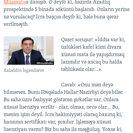
Müsavat»
a danışıb. O deyib ki, hazırda Azadlıq
prospektində 5 binada söküntü başlanıb. Onların yerinə
nə vurulacaq? İcra başçısı deyib ki, hələ buna qərar
verilməyib.
Qəzet soruşur: «İddia var ki,
üzlükləri kafel kimi divara
xüsusi mata ilə yapışdırmaq
lazımdır və ancaq bu halda
təhlükəsiz olar...».
Xaləddin İsgəndərov
Cavab: «Onu mən deyə
bilmərəm. Bunu Fövqəladə Hallar Nazirliyi deyə bilər.
Bu sahə üzrə fəaliyyət göstərən şirkətlər var. Onlara
xüsusi lisenziya verilir - olar, olmaz, necə olar... Bu,
mənim işim deyil. İcra hakimiyyəti olaraq baxırıq ki,
hansının sertifikatı var, yoxdur. İşləməyə xüsusi
lisenziyası varmı? Biz bu sahə ilə məşğuluq. Yoxsa ki,