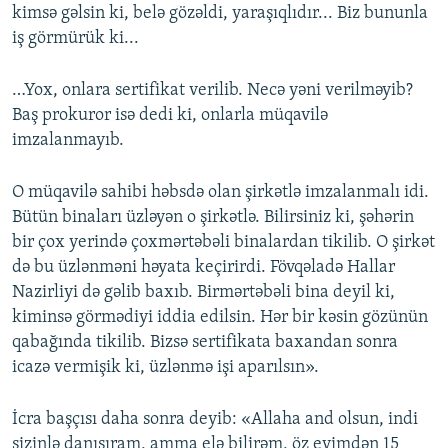
kimsə gəlsin ki, belə gözəldi, yaraşıqlıdır... Biz bununla
iş görmürük ki...
…Yox, onlara sertifikat verilib. Necə yəni verilməyib?
Baş prokuror isə dedi ki, onlarla müqavilə
imzalanmayıb.
O müqavilə sahibi həbsdə olan şirkətlə imzalanmalı idi.
Bütün binaları üzləyən o şirkətlə. Bilirsiniz ki, şəhərin
bir çox yerində çoxmərtəbəli binalardan tikilib. O şirkət
də bu üzlənməni həyata keçirirdi. Fövqəladə Hallar
Nazirliyi də gəlib baxıb. Birmərtəbəli bina deyil ki,
kiminsə görmədiyi iddia edilsin. Hər bir kəsin gözünün
qabağında tikilib. Bizsə sertifikata baxandan sonra
icazə vermişik ki, üzlənmə işi aparılsın».
İcra başçısı daha sonra deyib: «Allaha and olsun, indi
sizinlə danışıram, amma elə bilirəm, öz evimdən 15