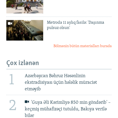
Metroda 11 aylıq fasilə: 'Daşınma
pulsuz olsun'
Bölmənin bütün materialları burada
Çox izlənən
1
Azərbaycan Bəhruz Həsənlinin
ekstradisiyası üçün hələlik müraciət
etməyib
2
'Guya Əli Kərimliyə 850 min göndərib' –
keçmiş mühafizəçi tutuldu, Bakıya verilə
bilər