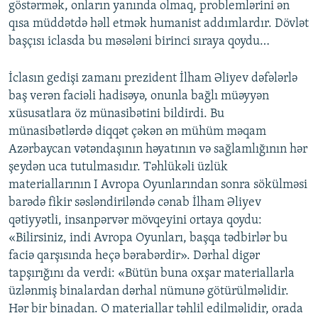
göstərmək, onların yanında olmaq, problemlərini ən
qısa müddətdə həll etmək humanist addımlardır. Dövlət
başçısı iclasda bu məsələni birinci sıraya qoydu…
İclasın gedişi zamanı prezident İlham Əliyev dəfələrlə
baş verən faciəli hadisəyə, onunla bağlı müəyyən
xüsusatlara öz münasibətini bildirdi. Bu
münasibətlərdə diqqət çəkən ən mühüm məqam
Azərbaycan vətəndaşının həyatının və sağlamlığının hər
şeydən uca tutulmasıdır. Təhlükəli üzlük
materiallarının I Avropa Oyunlarından sonra sökülməsi
barədə fikir səsləndiriləndə cənab İlham Əliyev
qətiyyətli, insanpərvər mövqeyini ortaya qoydu:
«Bilirsiniz, indi Avropa Oyunları, başqa tədbirlər bu
faciə qarşısında heçə bərabərdir». Dərhal digər
tapşırığını da verdi: «Bütün buna oxşar materiallarla
üzlənmiş binalardan dərhal nümunə götürülməlidir.
Hər bir binadan. O materiallar təhlil edilməlidir, orada