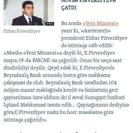
NÖVBƏ PİRVERDİYEVƏ
ÇATDI
Bu arada
«Yeni Müsavat»
yazır ki, «Azerenerji»
Etibar Pirverdiyev
prezidenti Etibar Pirverdiyev
də istintaqa cəlb edilib:
«Mənbə «Yeni Müsavat»a deyib ki, E.Pirverdiyev
mayın 19-da BMCMİ-nə çağırılıb. Onun bir neçə saat
dindirildiyi deyilir. Qeyd edək ki, E.Pirverdiyevlə
Beynəlxalq Bank arasında borca görə məhkəmə
çəkişməsi də olub. Beynəlxalq Bank tərəfindən 104
milyon manat məbləğində kredit və faizlərinin geri
qaytarılması üzrə iddianı iki il əvvəl Sumqayıt İnzibati
İqtisad Məhkəməsi təmin edib... Qaynağımızın dediyinə
görə,E.Pirverdiyev məhz bu borc məsələsinə görə
istintaqa çağırılıb».