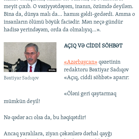
meyit çıxıb. O vəziyyətdəyəm, inanın, özümdə deyiləm.
Bina da, dünya malı da... hamısı gəldi-gedərdi. Amma o
insanların ölümü böyük faciədir. Mən neçə gündür
hadisə yerindəyəm, orda da olmalıyıq...».
AÇIQ VƏ CİDDİ SÖHBƏT
«Azərbaycan»
qəzetinin
redaktoru Bəxtiyar Sadıqov
«Açıq, ciddi söhbət» aparır:
Bəxtiyar Sadıqov
«Öləni geri qaytarmaq
mümkün deyil!
Nə qədər acı olsa da, bu həqiqətdir!
Ancaq yaralılara, ziyan çəkənlərə dərhal qayğı