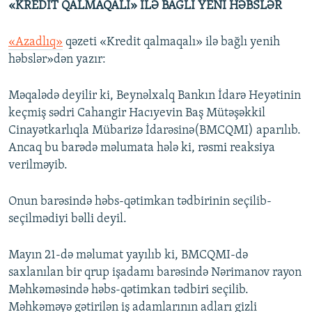
«KREDİT QALMAQALI» İLƏ BAĞLI YENİ HƏBSLƏR
«Azadlıq»
qəzeti «Kredit qalmaqalı» ilə bağlı yenih
həbslər»dən yazır:
Məqalədə deyilir ki, Beynəlxalq Bankın İdarə Heyətinin
keçmiş sədri Cahangir Hacıyevin Baş Mütəşəkkil
Cinayətkarlıqla Mübarizə İdarəsinə(BMCQMI) aparılıb.
Ancaq bu barədə məlumata hələ ki, rəsmi reaksiya
verilməyib.
Onun barəsində həbs-qətimkan tədbirinin seçilib-
seçilmədiyi bəlli deyil.
Mayın 21-də məlumat yayılıb ki, BMCQMI-də
saxlanılan bir qrup işadamı barəsində Nərimanov rayon
Məhkəməsində həbs-qətimkan tədbiri seçilib.
Məhkəməyə gətirilən iş adamlarının adları gizli