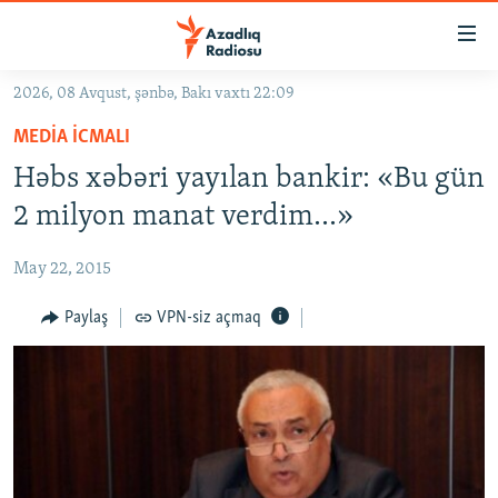
Keçid
linkləri
Əsas
2026, 08 Avqust, şənbə, Bakı vaxtı 22:09
məzmuna
GÜNDƏM
MEDIA ICMALI
qayıt
#İZAHLA
Əsas
Həbs xəbəri yayılan bankir: «Bu gün
KORRUPSIOMETR
naviqasiyaya
2 milyon manat verdim...»
qayıt
#ƏSLINDƏ
Axtarışa
May 22, 2015
FƏRQƏ BAX
keç
QANUNI DOĞRU
Paylaş
VPN-siz açmaq
ARAŞDIRMA
MULTIMEDIA
RADIO ARXIV
VIDEO
HAQQIMIZDA
FOTOQALEREYA
OXU ZALI