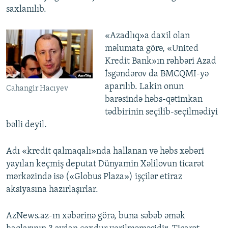
saxlanılıb.
«Azadlıq»a daxil olan
məlumata görə, «United
Kredit Bank»ın rəhbəri Azad
İsgəndərov da BMCQMI-yə
aparılıb. Lakin onun
Cahangir Hacıyev
barəsində həbs-qətimkan
tədbirinin seçilib-seçilmədiyi
bəlli deyil.
Adı «kredit qalmaqalı»nda hallanan və həbs xəbəri
yayılan keçmiş deputat Dünyamin Xəlilovun ticarət
mərkəzində isə («Globus Plaza») işçilər etiraz
aksiyasına hazırlaşırlar.
AzNews.az-ın xəbərinə görə, buna səbəb əmək