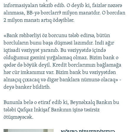
informasiyaları təkzib edib. O deyib ki, faizlər nəzərə
alınmasa, BB-yə borcları9 milyon manatdır. O borcdan
2 milyon manatı artıq ödəyiblər.
«Bank rəhbərliyi öz borcunu tələb edirsə, bütün
borcluların bunu başa düşməsi lazımdır. İndi ağır
iqtisadi vəziyyət yaranıb. Bu vəziyyətdə içində
olduğumuz gəmini yırğalamaq olmaz. Bizim bank o
qədər də böyük deyil. Kredit borclarımızı bağlamağa
hər cür imkanımız var. Bizim bank bu vəziyyətdən
alnıaçıq çıxacaq və digər banklara nümunə olacaq» -
deyə banker bildirib.
Bununla belə o etiraf edib ki, Beynəlxalq Bankın bu
tələbi Qafqaz İnkişaf Bankının işinə təsirsiz
ötüşməyəcək.