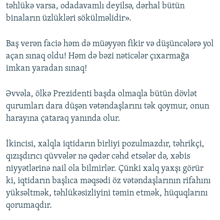
təhlükə varsa, odadavamlı deyilsə, dərhal bütün
binaların üzlükləri sökülməlidir».
Baş verən faciə həm də müəyyən fikir və düşüncələrə yol
açan sınaq oldu! Həm də bəzi nəticələr çıxarmağa
imkan yaradan sınaq!
Əvvəla, ölkə Prezidenti başda olmaqla bütün dövlət
qurumları dara düşən vətəndaşlarını tək qoymur, onun
harayına çataraq yanında olur.
İkincisi, xalqla iqtidarın birliyi pozulmazdır, təhrikçi,
qızışdırıcı qüvvələr nə qədər cəhd etsələr də, xəbis
niyyətlərinə nail ola bilmirlər. Çünki xalq yaxşı görür
ki, iqtidarın başlıca məqsədi öz vətəndaşlarının rifahını
yüksəltmək, təhlükəsizliyini təmin etmək, hüquqlarını
qorumaqdır.