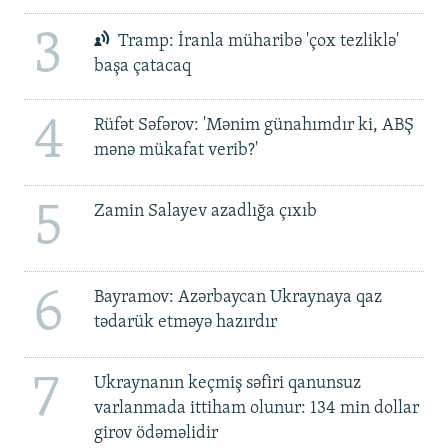
3
Tramp: İranla müharibə 'çox tezliklə'
başa çatacaq
4
Rüfət Səfərov: 'Mənim günahımdır ki, ABŞ
mənə mükafat verib?'
5
Zamin Salayev azadlığa çıxıb
6
Bayramov: Azərbaycan Ukraynaya qaz
tədarük etməyə hazırdır
7
Ukraynanın keçmiş səfiri qanunsuz
varlanmada ittiham olunur: 134 min dollar
girov ödəməlidir