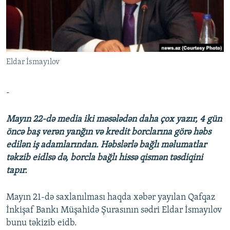
İNFOQRAFIKA
AZƏRBAYCAN ƏDƏBIYYATI KITABXANASI
MISSIYAMIZ
BIZI IZLƏ
KARIKATURA
İSLAM VƏ DEMOKRATIYA
PEŞƏ ETIKASI VƏ JURNALISTIKA STANDARTLARIMIZ
İZ - MƏDƏNIYYƏT PROQRAMI
MATERIALLARIMIZDAN ISTIFADƏ
Eldar İsmayılov
AZADLIQRADIOSU MOBIL TELEFONUNUZDA
RFE/RL-in bütün saytları
BIZIMLƏ ƏLAQƏ
-
XƏBƏR BÜLLETENLƏRIMIZ
Mayın 22-də media iki məsələdən daha çox yazır, 4 gün
öncə baş verən yanğın və kredit borclarına görə həbs
edilən iş adamlarından. Həbslərlə bağlı məlumatlar
təkzib eidlsə də, borcla bağlı hissə qismən təsdiqini
tapır.
Mayın 21-də saxlanılması haqda xəbər yayılan Qafqaz
İnkişaf Bankı Müşahidə Şurasının sədri Eldar İsmayılov
bunu təkizib eidb.