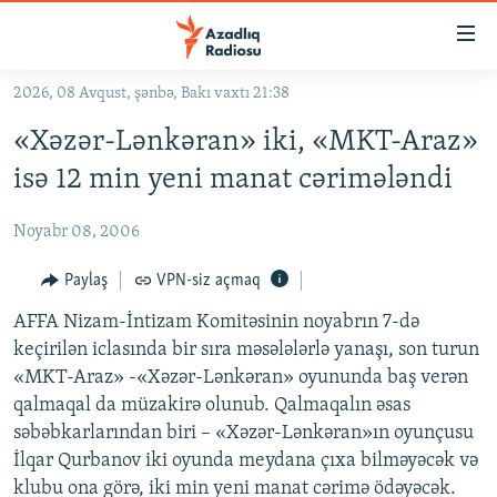
Keçid
linkləri
Əsas
2026, 08 Avqust, şənbə, Bakı vaxtı 21:38
məzmuna
GÜNDƏM
«Xəzər-Lənkəran» iki, «MKT-Araz»
qayıt
#İZAHLA
Əsas
isə 12 min yeni manat cərimələndi
KORRUPSIOMETR
naviqasiyaya
qayıt
Noyabr 08, 2006
#ƏSLINDƏ
Axtarışa
FƏRQƏ BAX
Paylaş
VPN-siz açmaq
keç
QANUNI DOĞRU
AFFA Nizam-İntizam Komitəsinin noyabrın 7-də
keçirilən iclasında bir sıra məsələlərlə yanaşı, son turun
ARAŞDIRMA
«MKT-Araz» -«Xəzər-Lənkəran» oyununda baş verən
MULTIMEDIA
qalmaqal da müzakirə olunub. Qalmaqalın əsas
səbəbkarlarından biri – «Xəzər-Lənkəran»ın oyunçusu
RADIO ARXIV
VIDEO
İlqar Qurbanov iki oyunda meydana çıxa bilməyəcək və
HAQQIMIZDA
FOTOQALEREYA
OXU ZALI
klubu ona görə, iki min yeni manat cərimə ödəyəcək.