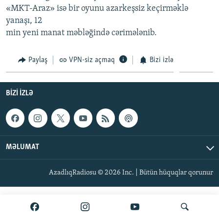
«MKT-Araz» isə bir oyunu azarkeşsiz keçirməklə
İNFOQRAFIKA
AZƏRBAYCAN ƏDƏBIYYATI KITABXANASI
MISSIYAMIZ
BIZI IZLƏ
yanaşı, 12
KARIKATURA
İSLAM VƏ DEMOKRATIYA
PEŞƏ ETIKASI VƏ JURNALISTIKA STANDARTLARIMIZ
min yeni manat məbləğində cərimələnib.
İZ - MƏDƏNIYYƏT PROQRAMI
MATERIALLARIMIZDAN ISTIFADƏ
Paylaş
VPN-siz açmaq
Bizi izlə
AZADLIQRADIOSU MOBIL TELEFONUNUZDA
RFE/RL-in bütün saytları
BIZIMLƏ ƏLAQƏ
BIZI IZLƏ
XƏBƏR BÜLLETENLƏRIMIZ
MƏLUMAT
AzadlıqRadiosu © 2026 Inc. | Bütün hüquqlar qorunur