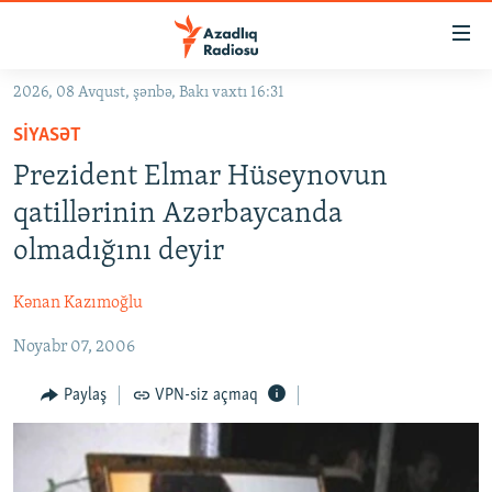
Keçid
linkləri
Əsas
2026, 08 Avqust, şənbə, Bakı vaxtı 16:31
məzmuna
GÜNDƏM
SIYASƏT
qayıt
#İZAHLA
Əsas
Prezident Elmar Hüseynovun
KORRUPSIOMETR
naviqasiyaya
qatillərinin Azərbaycanda
qayıt
#ƏSLINDƏ
olmadığını deyir
Axtarışa
FƏRQƏ BAX
keç
Kənan Kazımoğlu
QANUNI DOĞRU
Noyabr 07, 2006
ARAŞDIRMA
MULTIMEDIA
Paylaş
VPN-siz açmaq
RADIO ARXIV
VIDEO
HAQQIMIZDA
FOTOQALEREYA
OXU ZALI