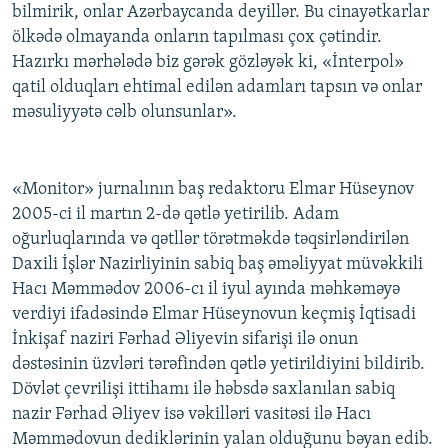
bilmirik, onlar Azərbaycanda deyillər. Bu cinayətkarlar
ölkədə olmayanda onların tapılması çox çətindir.
Hazırkı mərhələdə biz gərək gözləyək ki, «İnterpol»
qatil olduqları ehtimal edilən adamları tapsın və onlar
məsuliyyətə cəlb olunsunlar».
«Monitor» jurnalının baş redaktoru Elmar Hüseynov
2005-ci il martın 2-də qətlə yetirilib. Adam
oğurluqlarında və qətllər törətməkdə təqsirləndirilən
Daxili İşlər Nazirliyinin sabiq baş əməliyyat müvəkkili
Hacı Məmmədov 2006-cı il iyul ayında məhkəməyə
verdiyi ifadəsində Elmar Hüseynovun keçmiş İqtisadi
İnkişaf naziri Fərhad Əliyevin sifarişi ilə onun
dəstəsinin üzvləri tərəfindən qətlə yetirildiyini bildirib.
Dövlət çevrilişi ittihamı ilə həbsdə saxlanılan sabiq
nazir Fərhad Əliyev isə vəkilləri vasitəsi ilə Hacı
Məmmədovun dediklərinin yalan olduğunu bəyan edib.