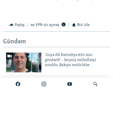
Paylaş
VPN-siz açmaq
Bizi izlə
Gündəm
'Guya Əli Kərimliyə 850 min
göndərib' – keçmiş mühafizəçi
tutuldu, Bakıya verilə bilər
Elvin Mustafayev azadlıqda:
'Milyonluq yox, minlik korrupsiya
var'
Gürcüstan ali təhsili pulsuz etdi
Axtar