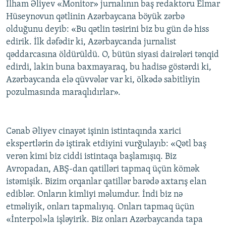
İlham Əliyev «Monitor» jurnalının baş redaktoru Elmar
Hüseynovun qətlinin Azərbaycana böyük zərbə
olduğunu deyib: «Bu qətlin təsirini biz bu gün də hiss
edirik. İlk dəfədir ki, Azərbaycanda jurnalist
qəddarcasına öldürüldü. O, bütün siyasi dairələri tənqid
edirdi, lakin buna baxmayaraq, bu hadisə göstərdi ki,
Azərbaycanda elə qüvvələr var ki, ölkədə sabitliyin
pozulmasında maraqlıdırlar».
Cənab Əliyev cinayət işinin istintaqında xarici
ekspertlərin də iştirak etdiyini vurğulayıb: «Qətl baş
verən kimi biz ciddi istintaqa başlamışıq. Biz
Avropadan, ABŞ-dan qatilləri tapmaq üçün kömək
istəmişik. Bizim orqanlar qatillər barədə axtarış elan
ediblər. Onların kimliyi məlumdur. İndi biz nə
etməliyik, onları tapmalıyıq. Onları tapmaq üçün
«İnterpol»la işləyirik. Biz onları Azərbaycanda tapa