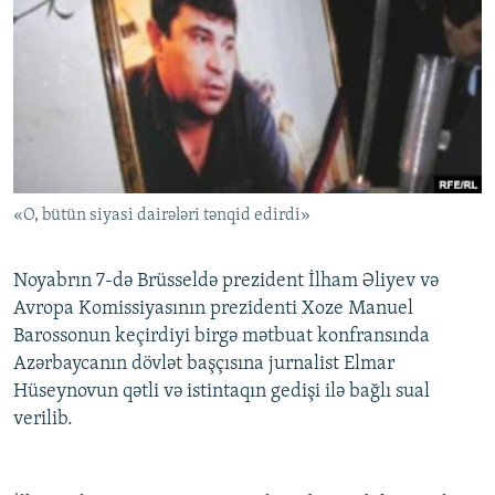
İNFOQRAFIKA
AZƏRBAYCAN ƏDƏBIYYATI KITABXANASI
MISSIYAMIZ
BIZI IZLƏ
KARIKATURA
İSLAM VƏ DEMOKRATIYA
PEŞƏ ETIKASI VƏ JURNALISTIKA STANDARTLARIMIZ
İZ - MƏDƏNIYYƏT PROQRAMI
MATERIALLARIMIZDAN ISTIFADƏ
AZADLIQRADIOSU MOBIL TELEFONUNUZDA
RFE/RL-in bütün saytları
BIZIMLƏ ƏLAQƏ
«O, bütün siyasi dairələri tənqid edirdi»
XƏBƏR BÜLLETENLƏRIMIZ
Noyabrın 7-də Brüsseldə prezident İlham Əliyev və
Avropa Komissiyasının prezidenti Xoze Manuel
Barossonun keçirdiyi birgə mətbuat konfransında
Azərbaycanın dövlət başçısına jurnalist Elmar
Hüseynovun qətli və istintaqın gedişi ilə bağlı sual
verilib.