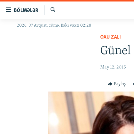
Keçid
BÖLMƏLƏR
linkləri
Axtar
Əsas
2026, 07 Avqust, cümə, Bakı vaxtı 02:28
GÜNDƏM
məzmuna
OXU ZALI
#İZAHLA
qayıt
Əsas
Günel 
KORRUPSIOMETR
naviqasiyaya
#ƏSLINDƏ
qayıt
May 12, 2015
Axtarışa
FƏRQƏ BAX
keç
QANUNI DOĞRU
Paylaş
ARAŞDIRMA
MULTIMEDIA
RADIO ARXIV
VIDEO
HAQQIMIZDA
FOTOQALEREYA
OXU ZALI