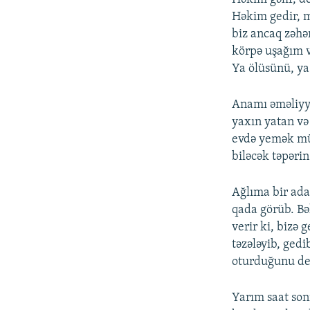
Həkim gedir, m
biz ancaq zəhər
körpə uşağım v
Ya ölüsünü, ya 
Anamı əməliyya
yaxın yatan və
evdə yemək mü
biləcək təpər
Ağlıma bir ada
qada görüb. Bə
verir ki, bizə 
təzələyib, ged
oturduğunu dey
Yarım saat son