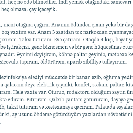
əldi, heç nə edə bilmədilər. İndi yemək otağındakı samovarı
heç olmasa, çay içəcəyik.
 məni otağına çağırır. Anamın ödündən çıxan yekə bir daş
at boş vaxtım var. Anam 3 saatdan tez narkozdan oyanmaya
ıxıram. Taksi tuturam. Evə çatıram. Otaqda 4 kişi, həyat y
ə iştirakçısı, gənc biznesmen və bir gənc hüquqşünas oturub
nadır. Əynimi dəyişirəm, köhnə paltar geyinib, mətbəxə k
siçovulu tapıram, öldürürəm, aparıb zibilliyə tullayıram.
ezinfeksiya elədiyi müddətdə bir banan əzib, oğluma yedi
 qalacam deyə elektrik çayniki, konfet, stəkan, paltar, ki
ğıram. Hələ vaxta var. Oturub, redaktoru olduğum saytın ü
aktə edirəm. Bitirirəm. Qalxıb çantanı götürürəm, dayəyə g
erib, taksi tuturam və xəstəxanaya qaçıram. Palatada əşyalar
ür ki, ay uzunu öhdəmə götürdüyüm yazılardan növbətisini
.