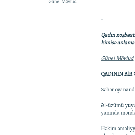
Günel Mövlud
-
Qadın xoşbəxtl
kimisə anlamaq
Günel Mövlud
QADININ BİR
Səhər oyanand
Əl-üzümü yuyub
yanında məndə
Həkim əməliyyat