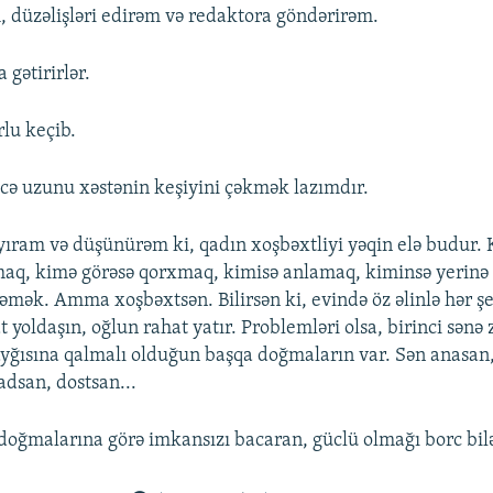
, düzəlişləri edirəm və redaktora göndərirəm.
gətirirlər.
lu keçib.
ecə uzunu xəstənin keşiyini çəkmək lazımdır.
yıram və düşünürəm ki, qadın xoşbəxtliyi yəqin elə budur.
aq, kimə görəsə qorxmaq, kimisə anlamaq, kiminsə yerinə
əmək. Amma xoşbəxtsən. Bilirsən ki, evində öz əlinlə hər ş
 yoldaşın, oğlun rahat yatır. Problemləri olsa, birinci sənə
ayğısına qalmalı olduğun başqa doğmaların var. Sən anasan
adsan, dostsan...
doğmalarına görə imkansızı bacaran, güclü olmağı borc bilə