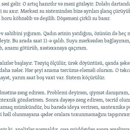
səsi gəlir. O artıq hazırdır və məni gözləyir. Dolabı dartan
li su axır. Mərkəzi su sistemindən bizə ayrılan şlanq çürüyüb
boru köhnəlib və deşilib. Döşəməni çirkli su basır.
ev sahibini yığıram. Qadın ərinin yatdığını, özünün də heç 
deyir. Bu arada saat 11-ə qalıb. Suyu mərkəzdən bağlayıram
b, anamı götürüb, xəstəxanaya qaçıram.
lızlər başlayır. Təzyiq ölçülür, ürək döyüntüsü, qanda şəkə
 daha nələr. Hər şeyi anama tərcümə eləməli oluram. O tək
əhayət, yarım saat boş vaxt var. Sistem köçürülür.
mətinə zəng edirəm. Problemi deyirəm, qiymət danışıram, 
ntexnik göndərirəm. Sonra dayəyə zəng edirəm, təcrid olu
rlamaq mümkündür, bu barədə ideya verirəm, santexnikə p
si həll olunmayana qədər oralara toxunmamağını tapşırıra
eyir ki, analizlər normaldır, qısa müddətdən sonra əməliyya