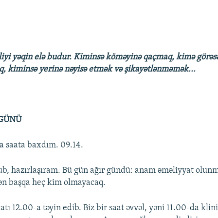
iyi yəqin elə budur. Kiminsə köməyinə qaçmaq, kimə görə
, kiminsə yerinə nəyisə etmək və şikayətlənməmək...
 GÜNÜ
a saata baxdım. 09.14.
, hazırlaşıram. Bü gün ağır gündü: anam əməliyyat olunm
n başqa heç kim olmayacaq.
ı 12.00-a təyin edib. Biz bir saat əvvəl, yəni 11.00-da kli