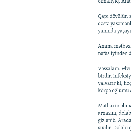
olmalıyıq. Ana
Qapı döyülür, 
dəstə yasəmənlə
yanında yaşayı
Amma mətbəxin 
nəfəsliyindən 
Vəssalam. Əlvi
birdir, infeks
yalvarır ki, h
körpə oğlumu s
Mətbəxin əlimə
arxasını, dolab
gizlənib. Arad
sıxılır. Dolabı