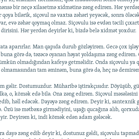
ənsə bir neçə xilasetmə xidmətinə zəng edirəm. Hər yerdən 
 qoya bilərik, siçovul nə vaxtsa zəhəri yeyəcək, sonra öləcə
ar, evə zəhər qoymaq olmaz. Siçovulu isə evdən təcili çıxar
dirisini. Hər yerdən deyirlər ki, bizdə belə xidmət yoxdur.
ta aparırlar. Man qapıda durub gözləyirəm. Gecə çox işləyi
 buna görə də, təzəcə oyanan həyat yoldaşıma zəng edirəm. 
mkün olmadığından kafeyə getməlidir. Onda siçovulu ya q
in olmamasından tam əminəm, buna görə də, heç nə demirə
m gəlir. Dostumuzdur. Müharibə iştirakçısıdır. Döyüşüb, gül
lkə, o, kömək edə bilə. Ona zəng edirəm. Siçovul məsələsini
gedib, həll edəcək. Dayəyə zəng edirəm. Deyir ki, santexnik g
ib. Özü isə mətbəxə girmədiyini, uşağı qucağına alıb, qorxu
ir. Deyirəm ki, indi kömək edən adam gələcək.
ra dayə zəng edib deyir ki, dostunuz gəldi, siçovulu tapmad