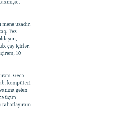
 taxmışıq,
ı mənə uzadır.
caq. Tez
oldaşım,
, çay içirlər.
eçirəm, 10
rirəm. Gecə
tab, kompüteri
nvanına gələn
ecə üçün
ı rahatlayıram