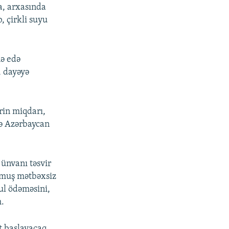
da, arxasında
, çirkli suyu
nə edə
, dayəyə
rin miqdarı,
cə Azərbaycan
ünvanı təsvir
nmuş mətbəxsiz
ul ödəməsini,
m.
t başlayacaq.