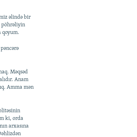
iz əlində bir
 pöhrəliyin
ya qoyum.
 pəncərə
.
amaq. Məqsəd
alıdır. Anam
ıyıq. Amma mən
litəsinin
əm ki, orda
ının arxasına
 Dəhlizdən