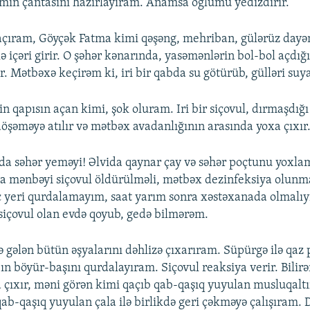
mın çantasını hazırlayıram. Anamsa oğlumu yedizdirir.
açıram, Göyçək Fatma kimi qəşəng, mehriban, gülərüz dayəm
 içəri girir. O şəhər kənarında, yasəmənlərin bol-bol açdığı
r. Mətbəxə keçirəm ki, iri bir qabda su götürüb, gülləri su
qapısın açan kimi, şok oluram. Iri bir siçovul, dırmaşdığı
döşəməyə atılır və mətbəx avadanlığının arasında yoxa çıxır
da səhər yeməyi! Əlvida qaynar çay və səhər poçtunu yoxl
iya mənbəyi siçovul öldürülməli, mətbəx dezinfeksiya olunm
eç yeri qurdalamayım, saat yarım sonra xəstəxanada olmal
içovul olan evdə qoyub, gedə bilmərəm.
 gələn bütün əşyalarını dəhlizə çıxarıram. Süpürgə ilə qaz p
ın böyür-başını qurdalayıram. Siçovul reaksiya verir. Bilir
a çıxır, məni görən kimi qaçıb qab-qaşıq yuyulan musluqalt
 qab-qaşıq yuyulan çala ilə birlikdə geri çəkməyə çalışıram.