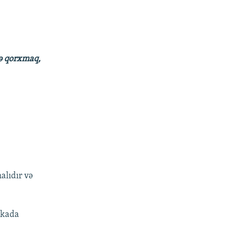
sə qorxmaq,
alıdır və
nikada