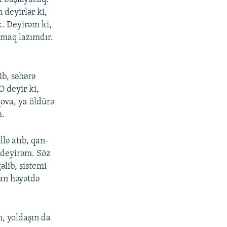
deyirlər ki,
k. Deyirəm ki,
tmaq lazımdır.
b, səhərə
O deyir ki,
ova, ya öldürə
m.
lə atıb, qan-
 deyirəm. Söz
əlib, sistemi
dan həyətdə
ı, yoldaşın da