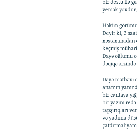
bir dostu ilə g
yemək yoxdur, 
Həkim görünür,
Deyir ki, 3 sa
xəstəxanadan ç
keçmiş müharib
Dayə oğlumu oy
dəqiqə ərzində 
Dayə mətbəxi d
anamın yanında
bir çantaya yı
bir yazını red
tapşırıqları v
və yadıma düş
çatdırmalıyam