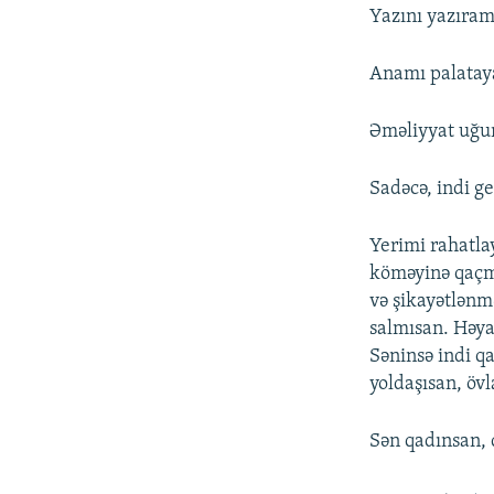
Yazını yazıram
Anamı palataya 
Əməliyyat uğur
Sadəcə, indi g
Yerimi rahatla
köməyinə qaçm
və şikayətlənm
salmısan. Həyat
Səninsə indi q
yoldaşısan, övl
Sən qadınsan, 