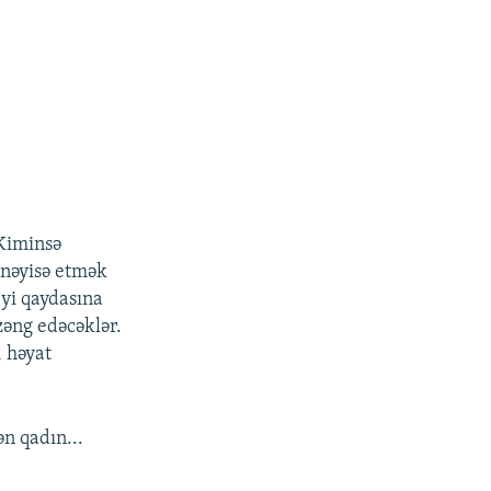
 Kiminsə
 nəyisə etmək
eyi qaydasına
 zəng edəcəklər.
, həyat
n qadın...