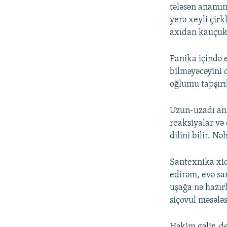
tələsən anamın 
yerə xeyli çirk
axıdan kauçuk 
Panika içində 
bilməyəcəyini 
oğlumu tapşırı
Uzun-uzadı ana
reaksiyalar və
dilini bilir. N
Santexnika xid
edirəm, evə sa
uşağa nə hazı
siçovul məsələ
Həkim gəlir, d