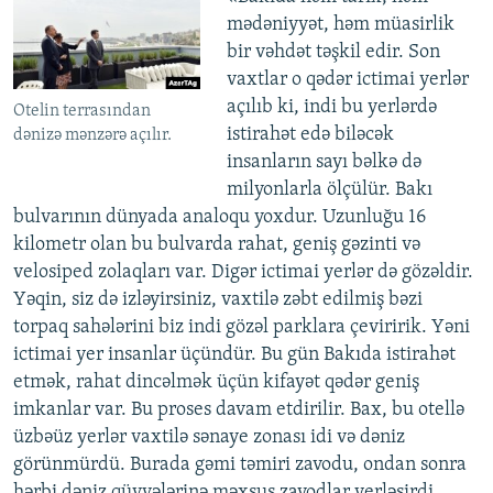
mədəniyyət, həm müasirlik
bir vəhdət təşkil edir. Son
vaxtlar o qədər ictimai yerlər
açılıb ki, indi bu yerlərdə
Otelin terrasından
istirahət edə biləcək
dənizə mənzərə açılır.
insanların sayı bəlkə də
milyonlarla ölçülür. Bakı
bulvarının dünyada analoqu yoxdur. Uzunluğu 16
kilometr olan bu bulvarda rahat, geniş gəzinti və
velosiped zolaqları var. Digər ictimai yerlər də gözəldir.
Yəqin, siz də izləyirsiniz, vaxtilə zəbt edilmiş bəzi
torpaq sahələrini biz indi gözəl parklara çeviririk. Yəni
ictimai yer insanlar üçündür. Bu gün Bakıda istirahət
etmək, rahat dincəlmək üçün kifayət qədər geniş
imkanlar var. Bu proses davam etdirilir. Bax, bu otellə
üzbəüz yerlər vaxtilə sənaye zonası idi və dəniz
görünmürdü. Burada gəmi təmiri zavodu, ondan sonra
hərbi dəniz qüvvələrinə məxsus zavodlar yerləşirdi.