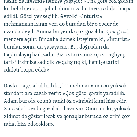
nəslin xatirəsində həmişə yaşayıb: «Ona görə çox şadam
ki, belə bir qərar qəbul olundu və bu tarixi ədalət bərpa
edildi. Gözəl yer seçilib. Əvvəlki «İnturist»
mehmanxanasının yeri də buradan bir o qədər də
uzaqda deyil. Amma bu yer də çox gözəldir. Çox gözəl
mənzərə açılır. Bir daha demək istəyirəm ki, «İnturist»
bundan sonra da yaşayacaq. Bu, doğrudan da
təqdirəlayiq hadisədir. Biz öz tariximizə çox bağlıyıq,
tarixi irsimizə sadiqik və çalışırıq ki, həmişə tarixi
ədaləti bərpa edək».
Dövlət başçısı bildirib ki, bu mehmanxana ən yüksək
standartlara cavab verir: «Çox gözəl şərait yaradılıb.
Adam burada özünü sanki öz evindəki kimi hiss edir.
Xüsusilə burada gözəl ab-hava var. Əminəm ki, yüksək
xidmət də göstəriləcək və qonaqlar burada özlərini çox
rahat hiss edəcəklər».