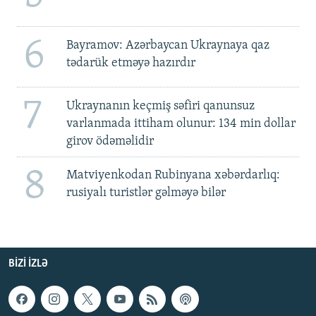
6
Bayramov: Azərbaycan Ukraynaya qaz
tədarük etməyə hazırdır
7
Ukraynanın keçmiş səfiri qanunsuz
varlanmada ittiham olunur: 134 min dollar
girov ödəməlidir
8
Matviyenkodan Rubinyana xəbərdarlıq:
rusiyalı turistlər gəlməyə bilər
BIZI IZLƏ