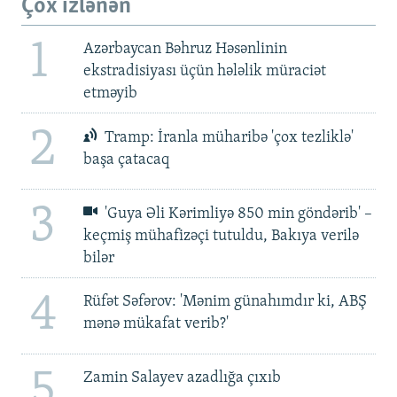
Çox izlənən
1
Azərbaycan Bəhruz Həsənlinin
ekstradisiyası üçün hələlik müraciət
etməyib
2
Tramp: İranla müharibə 'çox tezliklə'
başa çatacaq
3
'Guya Əli Kərimliyə 850 min göndərib' –
keçmiş mühafizəçi tutuldu, Bakıya verilə
bilər
4
Rüfət Səfərov: 'Mənim günahımdır ki, ABŞ
mənə mükafat verib?'
5
Zamin Salayev azadlığa çıxıb