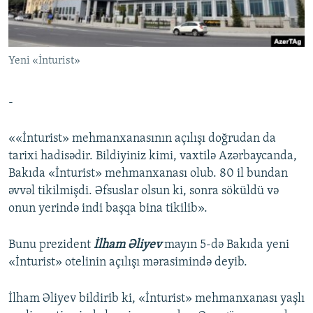
İNFOQRAFIKA
AZƏRBAYCAN ƏDƏBIYYATI KITABXANASI
MISSIYAMIZ
BIZI IZLƏ
KARIKATURA
İSLAM VƏ DEMOKRATIYA
PEŞƏ ETIKASI VƏ JURNALISTIKA STANDARTLARIMIZ
Yeni «İnturist»
İZ - MƏDƏNIYYƏT PROQRAMI
MATERIALLARIMIZDAN ISTIFADƏ
AZADLIQRADIOSU MOBIL TELEFONUNUZDA
RFE/RL-in bütün saytları
-
BIZIMLƏ ƏLAQƏ
««İnturist» mehmanxanasının açılışı doğrudan da
XƏBƏR BÜLLETENLƏRIMIZ
tarixi hadisədir. Bildiyiniz kimi, vaxtilə Azərbaycanda,
Bakıda «İnturist» mehmanxanası olub. 80 il bundan
əvvəl tikilmişdi. Əfsuslar olsun ki, sonra söküldü və
onun yerində indi başqa bina tikilib».
Bunu prezident
İlham Əliyev
mayın 5-də Bakıda yeni
«İnturist» otelinin açılışı mərasimində deyib.
İlham Əliyev bildirib ki, «İnturist» mehmanxanası yaşlı