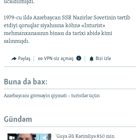
ucaldılmışdı.
1979-cu ildə Azərbaycan SSR Nazirlər Sovetinin tərtib
etdiyi qoruqlar siyahısına köhnə «İnturist»
mehmanxanasının binası da tarixi abidə kimi
salınmışdı.
Paylaş
VPN-siz açmaq
Bizi izlə
Buna da bax:
Azərbaycanı görməyin qiyməti – turistlər üçün
Gündəm
'Guya Əli Kərimliyə 850 min