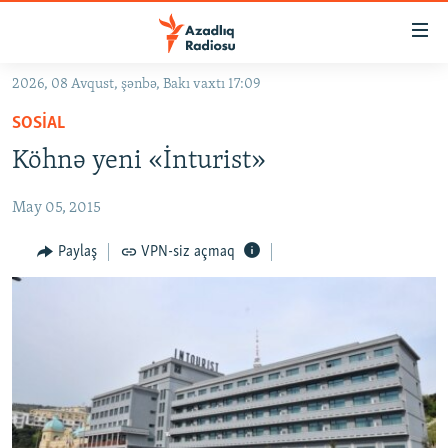
Keçid
linkləri
Əsas
2026, 08 Avqust, şənbə, Bakı vaxtı 17:09
məzmuna
GÜNDƏM
SOSIAL
qayıt
#İZAHLA
Əsas
Köhnə yeni «İnturist»
KORRUPSIOMETR
naviqasiyaya
qayıt
May 05, 2015
#ƏSLINDƏ
Axtarışa
FƏRQƏ BAX
Paylaş
VPN-siz açmaq
keç
QANUNI DOĞRU
ARAŞDIRMA
MULTIMEDIA
RADIO ARXIV
VIDEO
HAQQIMIZDA
FOTOQALEREYA
OXU ZALI