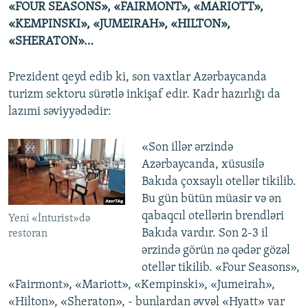
«FOUR SEASONS», «FAIRMONT», «MARIOTT»,
«KEMPINSKI», «JUMEIRAH», «HILTON»,
«SHERATON»…
Prezident qeyd edib ki, son vaxtlar Azərbaycanda
turizm sektoru sürətlə inkişaf edir. Kadr hazırlığı da
lazımi səviyyədədir:
«Son illər ərzində
Azərbaycanda, xüsusilə
Bakıda çoxsaylı otellər tikilib.
Bu gün bütün müasir və ən
qabaqcıl otellərin brendləri
Yeni «İnturist»də
Bakıda vardır. Son 2-3 il
restoran
ərzində görün nə qədər gözəl
otellər tikilib. «Four Seasons»,
«Fairmont», «Mariott», «Kempinski», «Jumeirah»,
«Hilton», «Sheraton», - bunlardan əvvəl «Hyatt» var