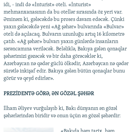
idi, - indi də «İnturist» oteli. «İnturist»
mehmanxanasının da bu otellər sırasında öz yeri var.
Əminəm ki, gələcəkdə bu proses davam edəcək. Çünki
yaxın gələcəkdə yeni «Ağ şəhər» bulvarında «Bulvar»
oteli də açılacaq. Bulvarın uzunluğu artıq 16 kilometrə
çatıb. «Ağ şəhər» bulvarı yaxın günlərdə insanların
sərəncamına veriləcək. Beləliklə, Bakıya gələn qonaqlar
şəhərimizi gəzəcək və bir daha görəcəklər ki,
Azərbaycan nə qədər güclü ölkədir, Azərbaycan nə qədər
sürətlə inkişaf edir. Bakıya gələn bütün qonaqlar bunu
görür və qeyd edirlər».
PREZİDENTƏ GÖRƏ, ƏN GÖZƏL ŞƏHƏR
İlham Əliyev vurğulayıb ki, Bakı dünyanın ən gözəl
şəhərlərindən biridir və onun üçün ən gözəl şəhərdir:
«Bakıda həm tarix, həm