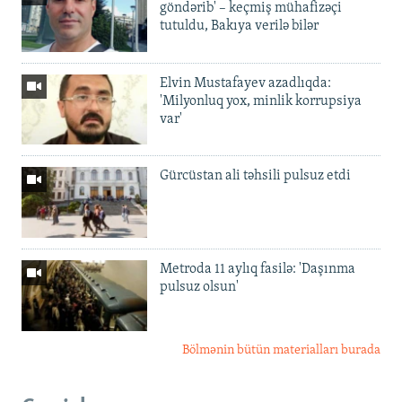
göndərib' – keçmiş mühafizəçi
tutuldu, Bakıya verilə bilər
Elvin Mustafayev azadlıqda:
'Milyonluq yox, minlik korrupsiya
var'
Gürcüstan ali təhsili pulsuz etdi
Metroda 11 aylıq fasilə: 'Daşınma
pulsuz olsun'
Bölmənin bütün materialları burada