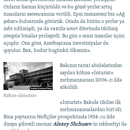
Onların hamısı köçürüldü və bu gözəl yerlər artıq
insanların sərəncamına verildi. Eyni mənzərəni biz «Ağ
şəhər» bulvarında görürük. Orada da bütün o yerlər ya
zəbt edilmişdi, ya da vaxtilə sovet dövründə tikilmiş
zövqsüz binalar yerləşirdi. Bu gün o ərazi insanlar üçün
açıqdır. Ona görə, Azərbaycana investisiyalar da
qoyulur. Bax, budur bugünkü ölkəmiz».
Bakının tarixi abidələrindən
sayılan köhnə «İnturist»
mehmanxanası 2006-cı ildə
sökülüb.
Köhnə «İnturist»
«İnturist» Bakıda tikilən ilk
mehmanxanalardan biri idi.
Bina paytaxtın Neftçilər prospektində 1934-cu ildə
dünya şöhrətli memar
Alexey Shchusev
-in rəhbərliyi ilə