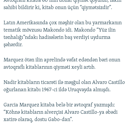
Avtoqraflı kitaba 60 min dollar qiymət qoyulub, lakin
sahibi bildirir ki, kitab onun üçün “qiymətsizdir”.
Latın Amerikasında çox məşhir olan bu yarmarkanın
tematik mövzusu Makondo idi. Makondo “Yüz ilin
tənhalığı”ndakı hadisələrin baş verdiyi uydurma
şəhərdir.
Marquez ötən ilin aprelində vəfat edəndən bəri onun
avtoqraflı kitablarının qiyməti xeyli artıb.
Nadir kitabların ticarəti ilə məşğul olan Alvaro Castillo
oğurlanan kitabı 1967-ci ildə Uruqvayda almışdı.
Garcia Marquez kitaba belə bir avtoqraf yazmışdı:
“Köhnə kitabların alverçisi Alvaro Castillo-ya əbədi
xatirə olaraq, dostu Gabo-dan”.