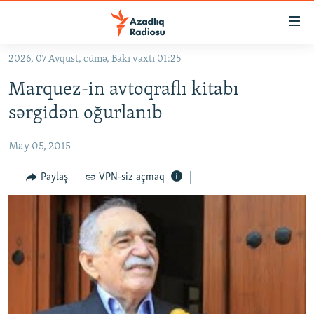
Keçid
linkləri
Əsas
2026, 07 Avqust, cümə, Bakı vaxtı 01:25
məzmuna
GÜNDƏM
Marquez-in avtoqraflı kitabı
qayıt
#İZAHLA
Əsas
sərgidən oğurlanıb
KORRUPSIOMETR
naviqasiyaya
qayıt
May 05, 2015
#ƏSLINDƏ
Axtarışa
FƏRQƏ BAX
Paylaş
VPN-siz açmaq
keç
QANUNI DOĞRU
ARAŞDIRMA
MULTIMEDIA
RADIO ARXIV
VIDEO
HAQQIMIZDA
FOTOQALEREYA
OXU ZALI