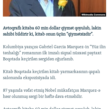
İNFOQRAFIKA
AZƏRBAYCAN ƏDƏBIYYATI KITABXANASI
MISSIYAMIZ
BIZI IZLƏ
KARIKATURA
İSLAM VƏ DEMOKRATIYA
PEŞƏ ETIKASI VƏ JURNALISTIKA STANDARTLARIMIZ
İZ - MƏDƏNIYYƏT PROQRAMI
MATERIALLARIMIZDAN ISTIFADƏ
Avtoqraflı kitaba 60 min dollar qiymət qoyulub, lakin
AZADLIQRADIOSU MOBIL TELEFONUNUZDA
RFE/RL-in bütün saytları
sahibi bildirir ki, kitab onun üçün “qiymətsizdir”.
BIZIMLƏ ƏLAQƏ
Kolumbiya yazıçısı Gabriel Garcia Marquez-in “Yüz ilin
XƏBƏR BÜLLETENLƏRIMIZ
tənhalığı” romanının ilk imzalı siqnal nüsxəsi paytaxt
Boqotada keçirilən sərgidən oğurlanıb.
Kitab Boqotada keçirilən kitab yarmarkasının qapalı
salonunda ekspozisiyada idi.
87 yaşında vəfat etmiş Nobel mükafatçısı Marquez-ə
həsr olunmuş sərgi bir həftə dava etməlidir.