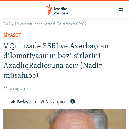
Keçid
linkləri
Əsas
2026, 10 Avqust, bazar ertəsi, Bakı vaxtı 09:07
məzmuna
GÜNDƏM
SIYASƏT
qayıt
#İZAHLA
Əsas
V.Quluzadə SSRİ və Azərbaycan
KORRUPSIOMETR
naviqasiyaya
dilomatiyasının bəzi sirlərini
qayıt
#ƏSLINDƏ
AzadlıqRadiosuna açır (Nadir
Axtarışa
FƏRQƏ BAX
keç
müsahibə)
QANUNI DOĞRU
May 04, 2015
ARAŞDIRMA
Paylaş
VPN-siz açmaq
MULTIMEDIA
RADIO ARXIV
VIDEO
HAQQIMIZDA
FOTOQALEREYA
OXU ZALI