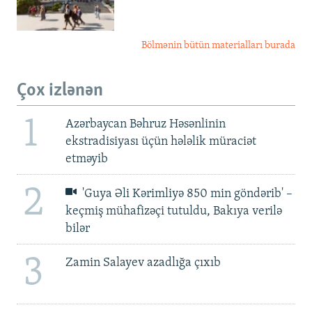
Bölmənin bütün materialları burada
Çox izlənən
1
Azərbaycan Bəhruz Həsənlinin
ekstradisiyası üçün hələlik müraciət
etməyib
2
'Guya Əli Kərimliyə 850 min göndərib' –
keçmiş mühafizəçi tutuldu, Bakıya verilə
bilər
3
Zamin Salayev azadlığa çıxıb