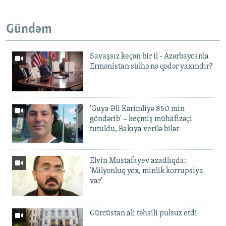
Gündəm
Savaşsız keçən bir il - Azərbaycanla
Ermənistan sülhə nə qədər yaxındır?
'Guya Əli Kərimliyə 850 min
göndərib' – keçmiş mühafizəçi
tutuldu, Bakıya verilə bilər
Elvin Mustafayev azadlıqda:
'Milyonluq yox, minlik korrupsiya
var'
Gürcüstan ali təhsili pulsuz etdi