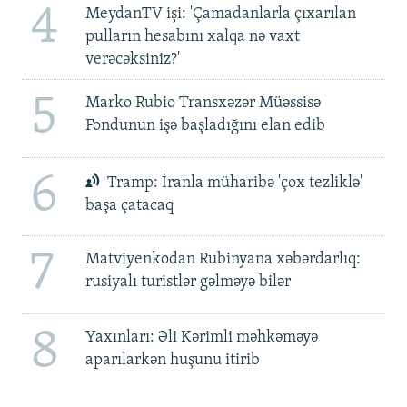
4
MeydanTV işi: 'Çamadanlarla çıxarılan
pulların hesabını xalqa nə vaxt
verəcəksiniz?'
5
Marko Rubio Transxəzər Müəssisə
Fondunun işə başladığını elan edib
6
Tramp: İranla müharibə 'çox tezliklə'
başa çatacaq
7
Matviyenkodan Rubinyana xəbərdarlıq:
rusiyalı turistlər gəlməyə bilər
8
Yaxınları: Əli Kərimli məhkəməyə
aparılarkən huşunu itirib