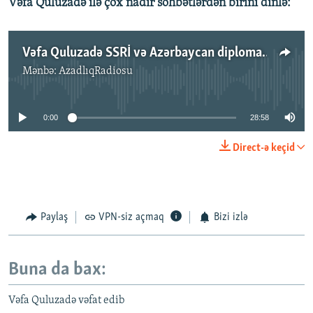
Vəfa Quluzadə ilə çox nadir söhbətlərdən birini dinlə:
Vəfa Quluzadə SSRİ və Azərbaycan diplomatiyasının bəzi sirlərini AzadlıqRadiosuna açır
Mənbə:
AzadlıqRadiosu
No media source currently available
0:00
28:58
Direct-ə keçid
Paylaş
VPN-siz açmaq
Bizi izlə
Buna da bax:
Vəfa Quluzadə vəfat edib