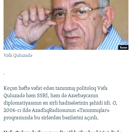
İNFOQRAFIKA
AZƏRBAYCAN ƏDƏBIYYATI KITABXANASI
MISSIYAMIZ
BIZI IZLƏ
KARIKATURA
İSLAM VƏ DEMOKRATIYA
PEŞƏ ETIKASI VƏ JURNALISTIKA STANDARTLARIMIZ
İZ - MƏDƏNIYYƏT PROQRAMI
MATERIALLARIMIZDAN ISTIFADƏ
AZADLIQRADIOSU MOBIL TELEFONUNUZDA
RFE/RL-in bütün saytları
BIZIMLƏ ƏLAQƏ
Vəfa Quluzadə
XƏBƏR BÜLLETENLƏRIMIZ
.
Keçən həftə vəfat edən tanınmış politoloq Vəfa
Quluzadə həm SSRİ, həm də Azərbaycanın
diplomatiyasının ən sirli hadisələrinin şahidi idi. O,
2006-cı ildə AzadlıqRadiosunun «Tanınmışlar»
proqramında bu sirlərdən bəzilərini açırdı.