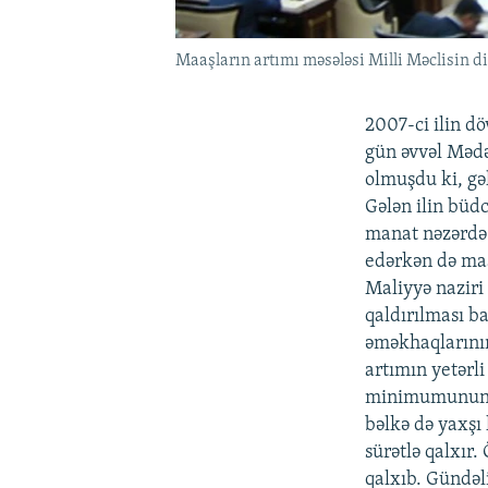
Maaşların artımı məsələsi Milli Məclisin d
2007-ci ilin dö
gün əvvəl Mədə
olmuşdu ki, gə
Gələn ilin bü
manat nəzərdə 
edərkən də maa
Maliyyə naziri
qaldırılması ba
əməkhaqlarının
artımın yetərl
minimumunun 6
bəlkə də yaxşı
sürətlə qalxır.
qalxıb. Gündəl