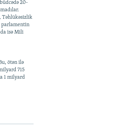
ə büdcədə 20-
şmadılar.
, Təhlükəsizlik
i parlamentin
da isə Mili
u, ötən ilə
 milyard 715
ya 1 milyard