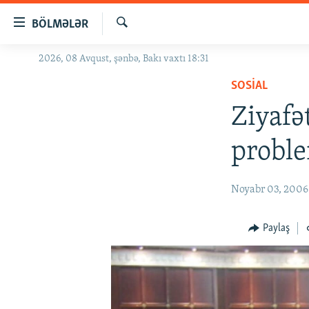
Keçid
BÖLMƏLƏR
linkləri
Axtar
Əsas
2026, 08 Avqust, şənbə, Bakı vaxtı 18:31
GÜNDƏM
məzmuna
SOSIAL
#İZAHLA
qayıt
Əsas
Ziyafə
KORRUPSIOMETR
naviqasiyaya
#ƏSLINDƏ
qayıt
proble
Axtarışa
FƏRQƏ BAX
keç
QANUNI DOĞRU
Noyabr 03, 2006
ARAŞDIRMA
Paylaş
MULTIMEDIA
RADIO ARXIV
VIDEO
HAQQIMIZDA
FOTOQALEREYA
OXU ZALI