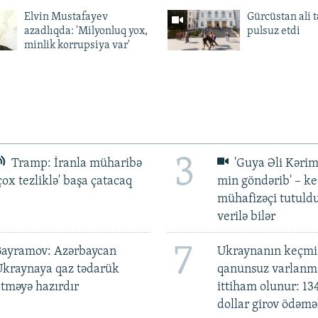
Elvin Mustafayev
Gürcüstan ali t
azadlıqda: 'Milyonluq yox,
pulsuz etdi
minlik korrupsiya var'
3
Tramp: İranla müharibə
'Guya Əli Kərim
çox tezliklə' başa çatacaq
min göndərib' – k
mühafizəçi tutuld
verilə bilər
7
Bayramov: Azərbaycan
Ukraynanın keçmiş
Ukraynaya qaz tədarük
qanunsuz varlan
tməyə hazırdır
ittiham olunur: 13
dollar girov ödəmə