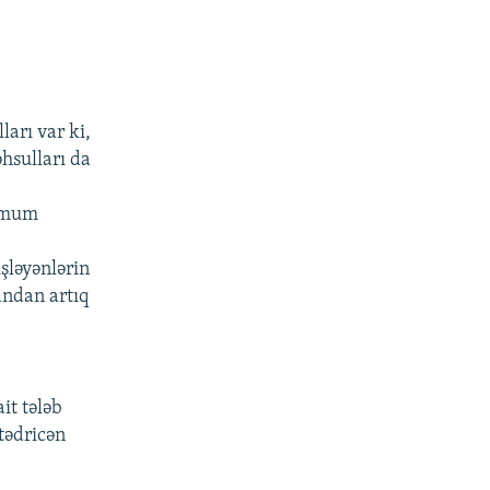
ları var ki,
əhsulları da
nimum
işləyənlərin
andan artıq
it tələb
tədricən