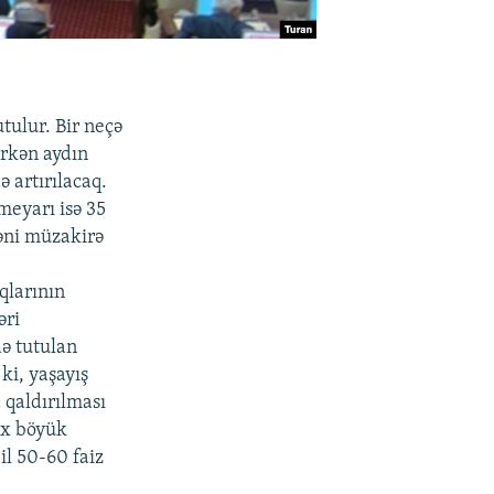
tulur. Bir neçə
rkən aydın
 artırılacaq.
eyarı isə 35
cəni müzakirə
qlarının
əri
də tutulan
ki, yaşayış
qaldırılması
ox böyük
il 50-60 faiz