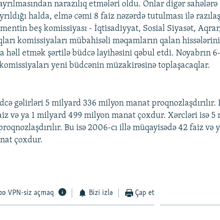
 ayrılmasından narazılıq etmələri oldu. Onlar digər sahələr
ayrıldığı halda, elmə cəmi 8 faiz nəzərdə tutulması ilə razıla
amentin beş komissiyası - İqtisadiyyat, Sosial Siyasət, Aqrar
ları komissiyaları mübahisəli məqamların qalan hissələrin
a həll etmək şərtilə büdcə layihəsini qəbul etdi. Noyabrın 6-
 komissiyaları yeni büdcənin müzakirəsinə toplaşacaqlar.
dcə gəlirləri 5 milyard 336 milyon manat proqnozlaşdırılır. B
aiz və ya 1 milyard 499 milyon manat çoxdur. Xərcləri isə 5
oqnozlaşdırılır. Bu isə 2006-cı illə müqayisədə 42 faiz və 
nat çoxdur.
VPN-siz açmaq
Bizi izlə
Çap et