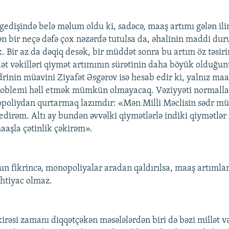
gedişində belə məlum oldu ki, sadəcə, maaş artımı gələn il
ən bir neçə dəfə çox nəzərdə tutulsa da, əhalinin maddi du
. Bir az da dəqiq desək, bir müddət sonra bu artım öz təsirin
lət vəkilləri qiymət artımının sürətinin daha böyük olduğun
drinin müavini Ziyafət Əsgərov isə hesab edir ki, yalnız maa
roblemi həll etmək mümkün olmayacaq. Vəziyyəti normall
poliydan qurtarmaq lazımdır: «Mən Milli Məclisin sədr m
irəm. Altı ay bundən əvvəlki qiymətlərlə indiki qiymətlər x
aşla çətinlik çəkirəm».
n fikrincə, monopoliyalar aradan qaldırılsa, maaş artımlar
ehtiyac olmaz.
rəsi zamanı diqqətçəkən məsələlərdən biri də bəzi millət və