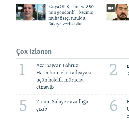
'Guya Əli Kərimliyə 850
min göndərib' – keçmiş
mühafizəçi tutuldu,
Bakıya verilə bilər
Çox izlənən
1
2
Azərbaycan Bəhruz
Həsənlinin ekstradisiyası
'
üçün hələlik müraciət
etməyib
5
6
Zamin Salayev azadlığa
çıxıb
e