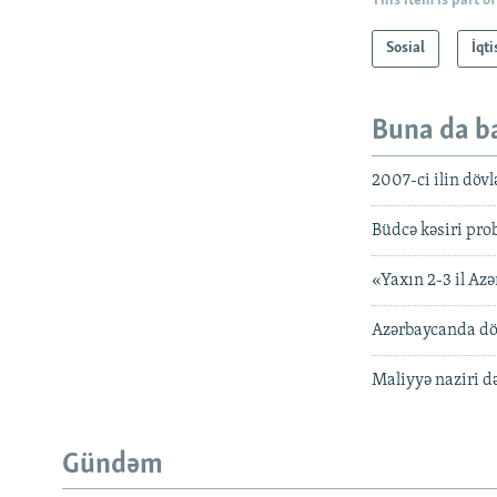
This item is part of
Sosial
İqt
Buna da b
2007-ci ilin döv
Büdcə kəsiri pro
«Yaxın 2-3 il Az
Azərbaycanda döv
Maliyyə naziri d
Gündəm