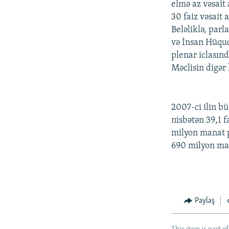
elmə az vəsait
30 faiz vəsait 
Beləliklə, parl
və İnsan Hüquq
plenar iclasınd
Məclisin digər
2007-ci ilin bü
nisbətən 39,1 f
milyon manat pr
690 milyon ma
Paylaş