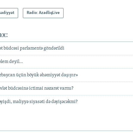
isadiyyat
Radio: AzadliqLive
ax:
lət büdcəsi parlamentə göndərildi
blem deyil…
ərbaycan üçün böyük əhəmiyyət daşıyır»
lət büdcəsinə ictimai nəzarət varmı?
əyişdi, maliyyə siyasəti də dəyişəcəkmi?