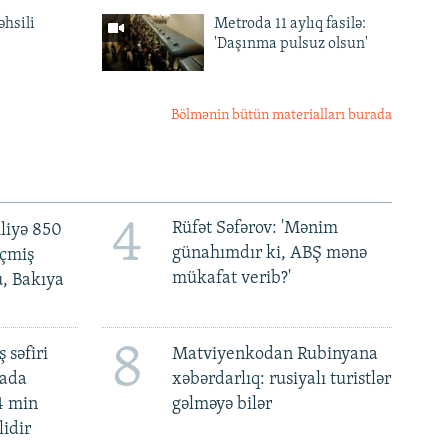
əhsili
Metroda 11 aylıq fasilə:
'Daşınma pulsuz olsun'
Bölmənin bütün materialları burada
4
Rüfət Səfərov: 'Mənim
liyə 850
günahımdır ki, ABŞ mənə
eçmiş
mükafat verib?'
u, Bakıya
8
 səfiri
Matviyenkodan Rubinyana
mada
xəbərdarlıq: rusiyalı turistlər
4 min
gəlməyə bilər
lidir