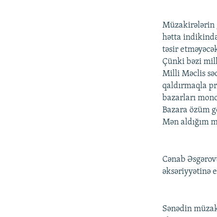
Müzakirələrin 
hətta indikind
təsir etməyəcək
Çünki bəzi mil
Milli Məclis sə
qaldırmaqla p
bazarları mono
Bazara özüm ged
Mən aldığım ma
Cənab Əsgərovu
əksəriyyətinə 
Sənədin müzaki