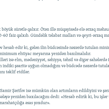
böyük sürətlə qalxır. Ötən illə müqayisədə elə ərzaq məhsul
0-60 faiz qalxıb. Gündəlik təlabat malları və qeyri-ərzaq m
hesab edir ki, gələn ilin büdcəsində nəzərdə tutulan mi
minimum ehtiyac meyarına yenidən baxılmalıdır.
illəri isə elm, mədəniyyət, səhiyyə, təhsil və digər sahələrdə 
 indiki şəaritə uyğun olmadığını və büdcədə nəzərdə tutul
nı təklif etdilər.
 Samir Şərifov isə mümkün olan artımların edildiyini və şəra
ələyə yenidən baxılacağını dedi: «Hesab edirik ki, bu işlər 
 narahatçılığa əsas yoxdur».