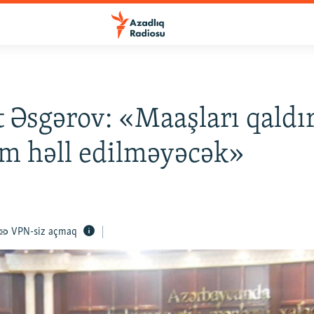
t Əsgərov: «Maaşları qald
m həll edilməyəcək»
VPN-siz açmaq