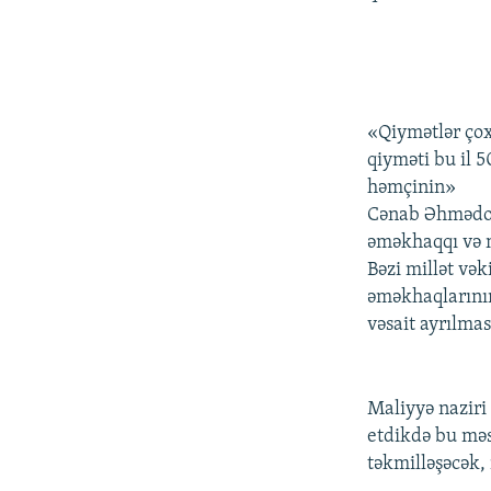
«Qiymətlər çox 
qiyməti bu il 5
həmçinin»
Cənab Əhmədov 
əməkhaqqı və 
Bəzi millət vək
əməkhaqlarının
vəsait ayrılması
Maliyyə naziri
etdikdə bu məs
təkmilləşəcək,