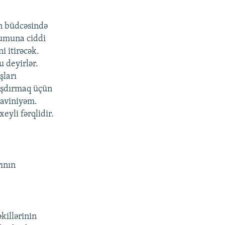
in büdcəsində
rumuna ciddi
i itirəcək.
u deyirlər.
şları
aşdırmaq üçün
üaviniyəm.
eyli fərqlidir.
ının
killərinin