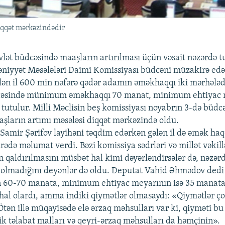
iqqət mərkəzindədir
vlət büdcəsində maaşların artırılması üçün vəsait nəzərdə tu
niyyət Məsələləri Daimi Komissiyası büdcəni müzakirə edə
lən il 600 min nəfərə qədər adamın əməkhaqqı iki mərhələdə
dcəsində münimum əməkhaqqı 70 manat, minimum ehtiyac m
tutulur. Milli Məclisin beş komissiyası noyabrın 3-də büd
şların artımı məsələsi diqqət mərkəzində oldu.
 Samir Şərifov layihəni təqdim edərkən gələn il də əmək haq
rədə məlumat verdi. Bəzi komissiya sədrləri və millət vəkill
 qaldırılmasını müsbət hal kimi dəyərləndirsələr də, nəzər
i olmadığını deyənlər də oldu. Deputat Vahid Əhmədov dedi 
0-70 manata, minimum ehtiyac meyarının isə 35 manata 
 hal olardı, amma indiki qiymətlər olmasaydı: «Qiymətlər ç
 Ötən illə müqayisədə elə ərzaq məhsulları var ki, qiyməti bu 
ik təlabat malları və qeyri-ərzaq məhsulları da həmçinin».