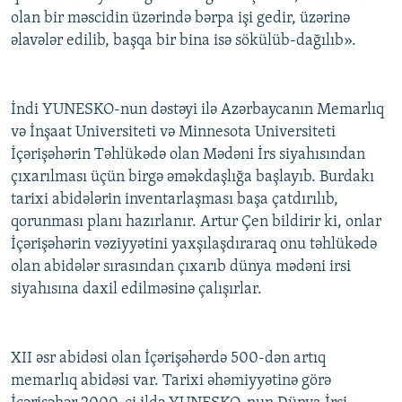
olan bir məscidin üzərində bərpa işi gedir, üzərinə
əlavələr edilib, başqa bir bina isə sökülüb-dağılıb».
İndi YUNESKO-nun dəstəyi ilə Azərbaycanın Memarlıq
və İnşaat Universiteti və Minnesota Universiteti
İçərişəhərin Təhlükədə olan Mədəni İrs siyahısından
çıxarılması üçün birgə əməkdaşlığa başlayıb. Burdakı
tarixi abidələrin inventarlaşması başa çatdırılıb,
qorunması planı hazırlanır. Artur Çen bildirir ki, onlar
İçərişəhərin vəziyyətini yaxşılaşdıraraq onu təhlükədə
olan abidələr sırasından çıxarıb dünya mədəni irsi
siyahısına daxil edilməsinə çalışırlar.
XII əsr abidəsi olan İçərişəhərdə 500-dən artıq
memarlıq abidəsi var. Tarixi əhəmiyyətinə görə