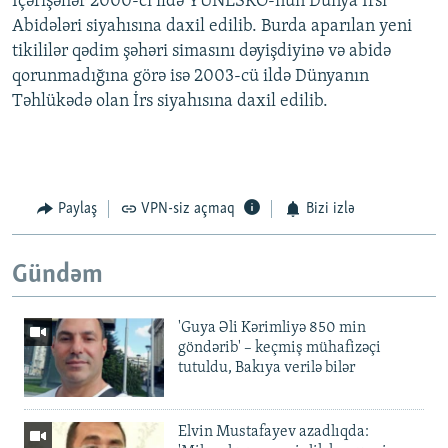
İçərişəhər 2000-ci ildə YUNESKO-nun Dünya İrsi
Abidələri siyahısına daxil edilib. Burda aparılan yeni
tikililər qədim şəhəri simasını dəyişdiyinə və abidə
qorunmadığına görə isə 2003-cü ildə Dünyanın
Təhlükədə olan İrs siyahısına daxil edilib.
Paylaş
VPN-siz açmaq
Bizi izlə
Gündəm
'Guya Əli Kərimliyə 850 min
göndərib' – keçmiş mühafizəçi
tutuldu, Bakıya verilə bilər
Elvin Mustafayev azadlıqda: