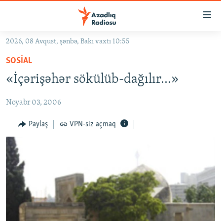
Keçid
linkləri
Əsas
2026, 08 Avqust, şənbə, Bakı vaxtı 10:55
məzmuna
GÜNDƏM
SOSIAL
qayıt
#İZAHLA
Əsas
«İçərişəhər sökülüb-dağılır…»
KORRUPSIOMETR
naviqasiyaya
qayıt
Noyabr 03, 2006
#ƏSLINDƏ
Axtarışa
FƏRQƏ BAX
Paylaş
VPN-siz açmaq
keç
QANUNI DOĞRU
ARAŞDIRMA
MULTIMEDIA
RADIO ARXIV
VIDEO
HAQQIMIZDA
FOTOQALEREYA
OXU ZALI