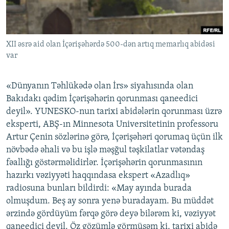
İNFOQRAFIKA
AZƏRBAYCAN ƏDƏBIYYATI KITABXANASI
MISSIYAMIZ
BIZI IZLƏ
KARIKATURA
İSLAM VƏ DEMOKRATIYA
PEŞƏ ETIKASI VƏ JURNALISTIKA STANDARTLARIMIZ
XII əsrə aid olan İçərişəhərdə 500-dən artıq memarlıq abidəsi
İZ - MƏDƏNIYYƏT PROQRAMI
MATERIALLARIMIZDAN ISTIFADƏ
var
AZADLIQRADIOSU MOBIL TELEFONUNUZDA
RFE/RL-in bütün saytları
BIZIMLƏ ƏLAQƏ
«Dünyanın Təhlükədə olan İrs» siyahısında olan
Bakıdakı qədim İçərişəhərin qorunması qaneedici
XƏBƏR BÜLLETENLƏRIMIZ
deyil». YUNESKO-nun tarixi abidələrin qorunması üzrə
eksperti, ABŞ-ın Minnesota Universitetinin professoru
Artur Çenin sözlərinə görə, İçərişəhəri qorumaq üçün ilk
növbədə əhali və bu işlə məşğul təşkilatlar vətəndaş
fəallığı göstərməlidirlər. İçərişəhərin qorunmasının
hazırkı vəziyyəti haqqındasa ekspert «Azadlıq»
radiosuna bunları bildirdi: «May ayında burada
olmuşdum. Beş ay sonra yenə buradayam. Bu müddət
ərzində gördüyüm fərqə görə deyə bilərəm ki, vəziyyət
qaneedici deyil. Öz gözümlə görmüşəm ki, tarixi abidə