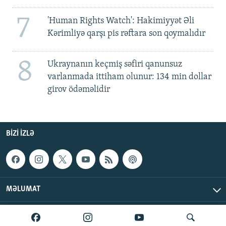
7
'Human Rights Watch': Hakimiyyət Əli
Kərimliyə qarşı pis rəftara son qoymalıdır
8
Ukraynanın keçmiş səfiri qanunsuz
varlanmada ittiham olunur: 134 min dollar
girov ödəməlidir
BIZI IZLƏ
MƏLUMAT
AzadlıqRadiosu © 2026 Inc. | Bütün hüquqlar qorunur