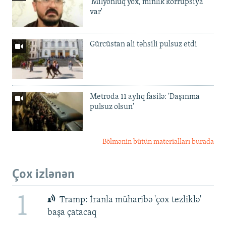
'Milyonluq yox, minlik korrupsiya
var'
Gürcüstan ali təhsili pulsuz etdi
Metroda 11 aylıq fasilə: 'Daşınma
pulsuz olsun'
Bölmənin bütün materialları burada
Çox izlənən
1
Tramp: İranla müharibə 'çox tezliklə'
başa çatacaq