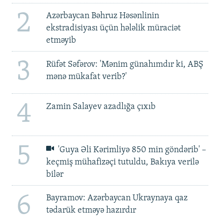
2
Azərbaycan Bəhruz Həsənlinin
ekstradisiyası üçün hələlik müraciət
etməyib
3
Rüfət Səfərov: 'Mənim günahımdır ki, ABŞ
mənə mükafat verib?'
4
Zamin Salayev azadlığa çıxıb
5
'Guya Əli Kərimliyə 850 min göndərib' –
keçmiş mühafizəçi tutuldu, Bakıya verilə
bilər
6
Bayramov: Azərbaycan Ukraynaya qaz
tədarük etməyə hazırdır