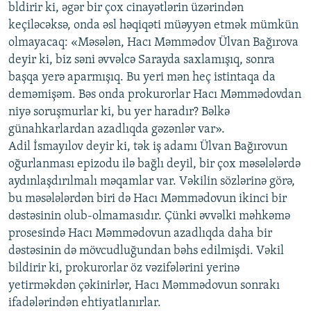
bldirir ki, əgər bir çox cinayətlərin üzərindən
keçiləcəksə, onda əsl həqiqəti müəyyən etmək mümkün
olmayacaq: «Məsələn, Hacı Məmmədov Ülvan Bağırova
deyir ki, biz səni əvvəlcə Sarayda saxlamışıq, sonra
başqa yerə aparmışıq. Bu yeri mən heç istintaqa da
deməmişəm. Bəs onda prokurorlar Hacı Məmmədovdan
niyə soruşmurlar ki, bu yer haradır? Bəlkə
günahkarlardan azadlıqda gəzənlər var».
Adil İsmayılov deyir ki, tək iş adamı Ülvan Bağırovun
oğurlanması epizodu ilə bağlı deyil, bir çox məsələlərdə
aydınlaşdırılmalı məqamlar var. Vəkilin sözlərinə görə,
bu məsələlərdən biri də Hacı Məmmədovun ikinci bir
dəstəsinin olub-olmamasıdır. Çünki əvvəlki məhkəmə
prosesində Hacı Məmmədovun azadlıqda daha bir
dəstəsinin də mövcudluğundan bəhs edilmişdi. Vəkil
bildirir ki, prokurorlar öz vəzifələrini yerinə
yetirməkdən çəkinirlər, Hacı Məmmədovun sonrakı
ifadələrindən ehtiyatlanırlar.