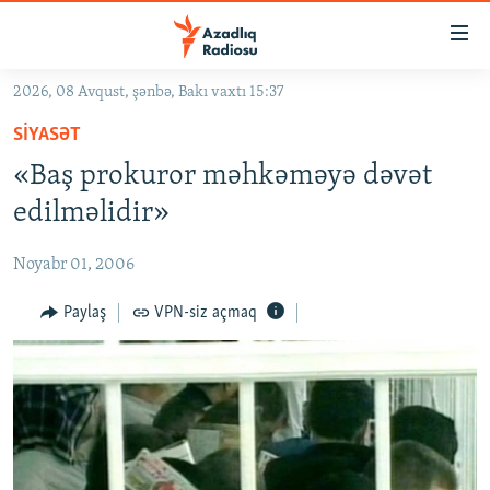
Keçid
linkləri
Əsas
2026, 08 Avqust, şənbə, Bakı vaxtı 15:37
məzmuna
GÜNDƏM
SIYASƏT
qayıt
#İZAHLA
Əsas
«Baş prokuror məhkəməyə dəvət
KORRUPSIOMETR
naviqasiyaya
edilməlidir»
qayıt
#ƏSLINDƏ
Axtarışa
Noyabr 01, 2006
FƏRQƏ BAX
keç
QANUNI DOĞRU
Paylaş
VPN-siz açmaq
ARAŞDIRMA
MULTIMEDIA
RADIO ARXIV
VIDEO
HAQQIMIZDA
FOTOQALEREYA
OXU ZALI