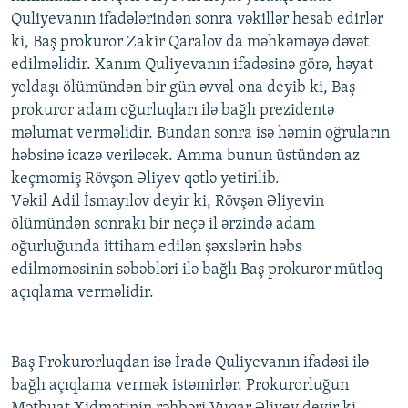
Quliyevanın ifadələrindən sonra vəkillər hesab edirlər
ki, Baş prokuror Zakir Qaralov da məhkəməyə dəvət
edilməlidir. Xanım Quliyevanın ifadəsinə görə, həyat
yoldaşı ölümündən bir gün əvvəl ona deyib ki, Baş
prokuror adam oğurluqları ilə bağlı prezidentə
məlumat verməlidir. Bundan sonra isə həmin oğruların
həbsinə icazə veriləcək. Amma bunun üstündən az
keçməmiş Rövşən Əliyev qətlə yetirilib.
Vəkil Adil İsmayılov deyir ki, Rövşən Əliyevin
ölümündən sonrakı bir neçə il ərzində adam
oğurluğunda ittiham edilən şəxslərin həbs
edilməməsinin səbəbləri ilə bağlı Baş prokuror mütləq
açıqlama verməlidir.
Baş Prokurorluqdan isə İradə Quliyevanın ifadəsi ilə
bağlı açıqlama vermək istəmirlər. Prokurorluğun