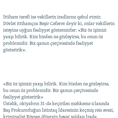
İttiham tərəfi isə vəkillərin iradlarını qəbul etmir.
Dövlət ittihamçısı Bəşir Cəfərov deyir ki, onlar vəkillərin
istəyinə uyğun fəaliyyət göstərmirlər: «Biz öz işimizi
yaxşı bilirik. Kim bizdən nə gözləyirsə, bu onun öz
problemidir. Biz qanun çərçivəsində fəaliyyət
göstəririk».
«Biz öz işimizi yaxşı bilirik. Kim bizdən nə gözləyirsə,
bu onun öz problemidir. Biz qanun çərçivəsində
fəaliyyət göstəririk»
Üstəlik, oktyabrın 31-də keçirilən məhkəmə iclasında
Baş Prokurorluğun İstintaq İdarəsinin keçmiş rəis əvəzi,
kriminalist Rövşən Əliyevin həyat yoldaşı İradə