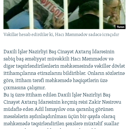
İNFOQRAFIKA
AZƏRBAYCAN ƏDƏBIYYATI KITABXANASI
MISSIYAMIZ
BIZI IZLƏ
KARIKATURA
İSLAM VƏ DEMOKRATIYA
PEŞƏ ETIKASI VƏ JURNALISTIKA STANDARTLARIMIZ
İZ - MƏDƏNIYYƏT PROQRAMI
MATERIALLARIMIZDAN ISTIFADƏ
Vəkillər hesab edirdilər ki, Hacı Məmmədov sadəcə icraçıdır
AZADLIQRADIOSU MOBIL TELEFONUNUZDA
RFE/RL-in bütün saytları
BIZIMLƏ ƏLAQƏ
Daxili İşlər Nazirliyi Baş Cinayət Axtarış İdarəsinin
XƏBƏR BÜLLETENLƏRIMIZ
sabiq baş əməliyyat müvəkkili Hacı Məmmədov və
digər təqsirləndirilənlərin məhkəməsində vəkillər dövlət
ittihamçılarına etirazlarını bildiriblər. Onların sözlərinə
görə, ittiham tərəfi məhkəmədə həqiqətlərin üzə
çıxmasına çalışmır.
Bu iş üzrə ittiham edilən Daxili İşlər Nazirliyi Baş
Cinayət Axtarış İdarəsinin keçmiş rəisi Zakir Nəsirovu
müdafiə edən Adil İsmayılov ona qaranlıq görünən
məsələlərin aydınlaşdırılması üçün bir qayda olaraq
məhkəmədə təqsirləndirilən şəxslərə müxtəlif suallar