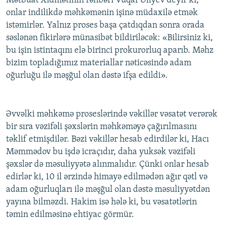
Mətbuat Xidmətinin rəhbəri Vuqar Əliyev deyir ki,
onlar indilikdə məhkəmənin işinə müdaxilə etmək
istəmirlər. Yalnız proses başa çatdıqdan sonra orada
səslənən fikirlərə münasibət bildiriləcək: «Bilirsiniz ki,
bu işin istintaqını elə birinci prokurorluq aparıb. Məhz
bizim topladığımız materiallar nəticəsində adam
oğurluğu ilə məşğul olan dəstə ifşa edildi».
Əvvəlki məhkəmə proseslərində vəkillər vəsatət verərək
bir sıra vəzifəli şəxslərin məhkəməyə çağırılmasını
təklif etmişdilər. Bəzi vəkillər hesab edirdilər ki, Hacı
Məmmədov bu işdə icraçıdır, daha yuksək vəzifəli
şəxslər də məsuliyyətə alınmalıdır. Çünki onlar hesab
edirlər ki, 10 il ərzində himayə edilmədən ağır qətl və
adam oğurluqları ilə məşğul olan dəstə məsuliyyətdən
yayına bilməzdi. Hakim isə hələ ki, bu vəsatətlərin
təmin edilməsinə ehtiyac görmür.