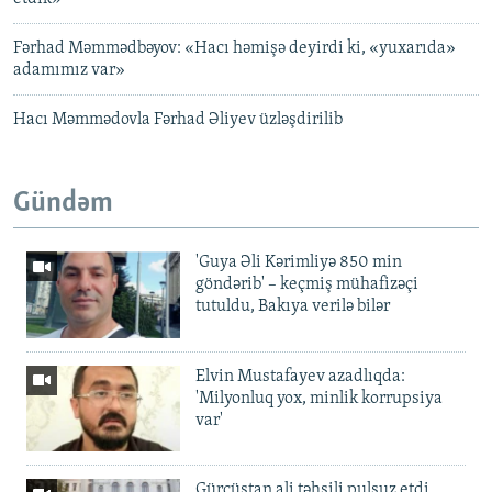
Fərhad Məmmədbəyov: «Hacı həmişə deyirdi ki, «yuxarıda»
adamımız var»
Hacı Məmmədovla Fərhad Əliyev üzləşdirilib
Gündəm
'Guya Əli Kərimliyə 850 min
göndərib' – keçmiş mühafizəçi
tutuldu, Bakıya verilə bilər
Elvin Mustafayev azadlıqda:
'Milyonluq yox, minlik korrupsiya
var'
Gürcüstan ali təhsili pulsuz etdi