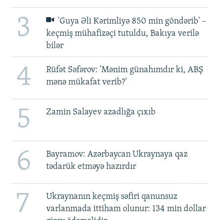
3
'Guya Əli Kərimliyə 850 min göndərib' –
keçmiş mühafizəçi tutuldu, Bakıya verilə
bilər
4
Rüfət Səfərov: 'Mənim günahımdır ki, ABŞ
mənə mükafat verib?'
5
Zamin Salayev azadlığa çıxıb
6
Bayramov: Azərbaycan Ukraynaya qaz
tədarük etməyə hazırdır
7
Ukraynanın keçmiş səfiri qanunsuz
varlanmada ittiham olunur: 134 min dollar