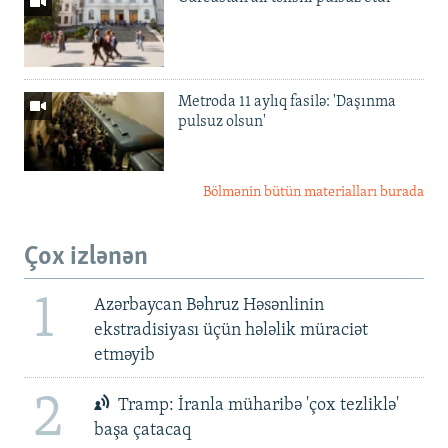
Metroda 11 aylıq fasilə: 'Daşınma
pulsuz olsun'
Bölmənin bütün materialları burada
Çox izlənən
1
Azərbaycan Bəhruz Həsənlinin
ekstradisiyası üçün hələlik müraciət
etməyib
2
Tramp: İranla müharibə 'çox tezliklə'
başa çatacaq