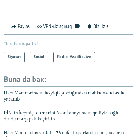
Paylaş
VPN-siz açmaq
Bizi izlə
This item is part of
Siyasət
Sosial
Radio: AzadliqLive
Buna da bax:
Hacı Məmmədovun təzyiqi qalxdığından məhkəmədə fasilə
yaranıb
DİN-in keçmiş idarə rəisi Azər İsmayılovun qətliylə bağlı
dindirmə qapalı keçirilib
Hacı Məmmədov və daha 26 nəfər təqsirləndirilən şəxslərin