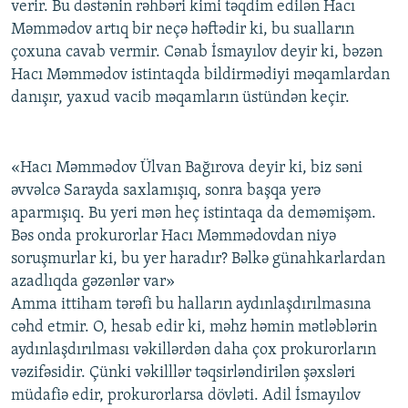
verir. Bu dəstənin rəhbəri kimi təqdim edilən Hacı
Məmmədov artıq bir neçə həftədir ki, bu sualların
çoxuna cavab vermir. Cənab İsmayılov deyir ki, bəzən
Hacı Məmmədov istintaqda bildirmədiyi məqamlardan
danışır, yaxud vacib məqamların üstündən keçir.
«Hacı Məmmədov Ülvan Bağırova deyir ki, biz səni
əvvəlcə Sarayda saxlamışıq, sonra başqa yerə
aparmışıq. Bu yeri mən heç istintaqa da deməmişəm.
Bəs onda prokurorlar Hacı Məmmədovdan niyə
soruşmurlar ki, bu yer haradır? Bəlkə günahkarlardan
azadlıqda gəzənlər var»
Amma ittiham tərəfi bu halların aydınlaşdırılmasına
cəhd etmir. O, hesab edir ki, məhz həmin mətləblərin
aydınlaşdırılması vəkillərdən daha çox prokurorların
vəzifəsidir. Çünki vəkilllər təqsirləndirilən şəxsləri
müdafiə edir, prokurorlarsa dövləti. Adil İsmayılov