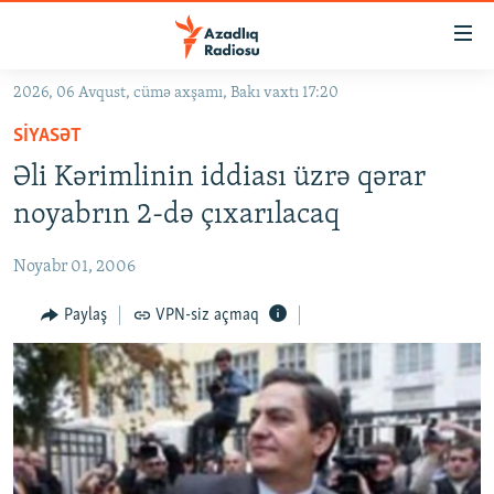
Keçid
linkləri
Əsas
2026, 06 Avqust, cümə axşamı, Bakı vaxtı 17:20
məzmuna
GÜNDƏM
SIYASƏT
qayıt
#İZAHLA
Əsas
Əli Kərimlinin iddiası üzrə qərar
KORRUPSIOMETR
naviqasiyaya
noyabrın 2-də çıxarılacaq
qayıt
#ƏSLINDƏ
Axtarışa
Noyabr 01, 2006
FƏRQƏ BAX
keç
QANUNI DOĞRU
Paylaş
VPN-siz açmaq
ARAŞDIRMA
MULTIMEDIA
RADIO ARXIV
VIDEO
HAQQIMIZDA
FOTOQALEREYA
OXU ZALI