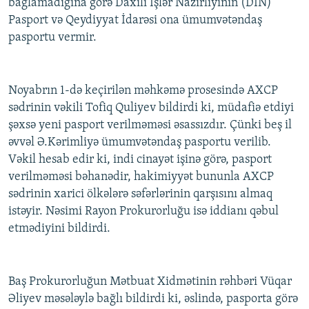
bağlamadığına görə Daxili İşlər Nazirliyinin (DİN)
Pasport və Qeydiyyat İdarəsi ona ümumvətəndaş
pasportu vermir.
Noyabrın 1-də keçirilən məhkəmə prosesində AXCP
sədrinin vəkili Tofiq Quliyev bildirdi ki, müdafiə etdiyi
şəxsə yeni pasport verilməməsi əsassızdır. Çünki beş il
əvvəl Ə.Kərimliyə ümumvətəndaş pasportu verilib.
Vəkil hesab edir ki, indi cinayət işinə görə, pasport
verilməməsi bəhanədir, hakimiyyət bununla AXCP
sədrinin xarici ölkələrə səfərlərinin qarşısını almaq
istəyir. Nəsimi Rayon Prokurorluğu isə iddianı qəbul
etmədiyini bildirdi.
Baş Prokurorluğun Mətbuat Xidmətinin rəhbəri Vüqar
Əliyev məsələylə bağlı bildirdi ki, əslində, pasporta görə