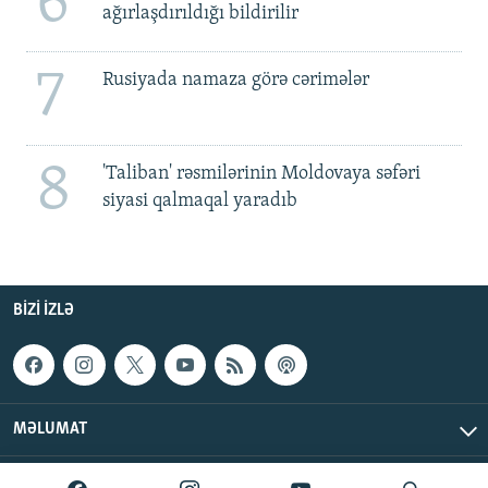
6
ağırlaşdırıldığı bildirilir
7
Rusiyada namaza görə cərimələr
8
'Taliban' rəsmilərinin Moldovaya səfəri
siyasi qalmaqal yaradıb
BIZI IZLƏ
MƏLUMAT
AzadlıqRadiosu © 2026 Inc. | Bütün hüquqlar qorunur