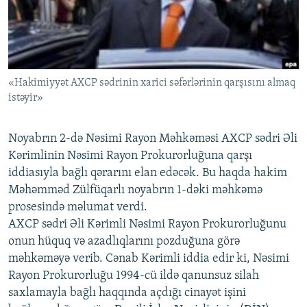
İNFOQRAFIKA
AZƏRBAYCAN ƏDƏBIYYATI KITABXANASI
MISSIYAMIZ
BIZI IZLƏ
KARIKATURA
İSLAM VƏ DEMOKRATIYA
PEŞƏ ETIKASI VƏ JURNALISTIKA STANDARTLARIMIZ
İZ - MƏDƏNIYYƏT PROQRAMI
MATERIALLARIMIZDAN ISTIFADƏ
«Hakimiyyət AXCP sədrinin xarici səfərlərinin qarşısını almaq
AZADLIQRADIOSU MOBIL TELEFONUNUZDA
RFE/RL-in bütün saytları
istəyir»
BIZIMLƏ ƏLAQƏ
XƏBƏR BÜLLETENLƏRIMIZ
Noyabrın 2-də Nəsimi Rayon Məhkəməsi AXCP sədri Əli
Kərimlinin Nəsimi Rayon Prokurorluğuna qarşı
iddiasıyla bağlı qərarını elan edəcək. Bu haqda hakim
Məhəmməd Zülfüqarlı noyabrın 1-dəki məhkəmə
prosesində məlumat verdi.
AXCP sədri Əli Kərimli Nəsimi Rayon Prokurorluğunu
onun hüquq və azadlıqlarını pozduğuna görə
məhkəməyə verib. Cənab Kərimli iddia edir ki, Nəsimi
Rayon Prokurorluğu 1994-cü ildə qanunsuz silah
saxlamayla bağlı haqqında açdığı cinayət işini