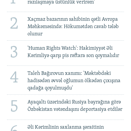
razılaşmaya üstünlük verirəm'
2
Xaçmaz bazarının sahibinin qətli Avropa
Məhkəməsində: Hökumətdən cavab tələb
olunur
3
'Human Rights Watch': Hakimiyyət Əli
Kərimliyə qarşı pis rəftara son qoymalıdır
4
Taleh Bağırovun xanımı: 'Məktəbdəki
hadisədən əvvəl oğlumun ölkədən çıxışına
qadağa qoyulmuşdu'
5
Ayaqaltı üzərindəki Rusiya bayrağına görə
Özbəkistan vətəndaşını deportasiya etdilər
Əli Kərimlinin saxlanma şəraitinin