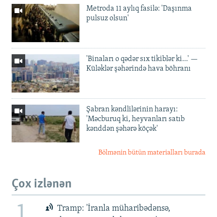
Metroda 11 aylıq fasilə: 'Daşınma
pulsuz olsun'
'Binaları o qədər sıx tikiblər ki...' —
Küləklər şəhərində hava böhranı
Şabran kəndlilərinin harayı:
'Məcburuq ki, heyvanları satıb
kənddən şəhərə köçək'
Bölmənin bütün materialları burada
Çox izlənən
1
Tramp: 'İranla müharibədənsə,