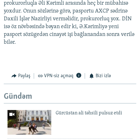
prokurorluqla Əli Kərimli arasında heç bir mübahisə
yoxdur. Onun sözlərinə görə, pasportu AXCP sədrinə
Daxili İşlər Nazirliyi verməlidir, prokurorluq yox. DİN
isə öz növbəsində bəyan edir ki, Ə.Kərimliyə yeni
pasport sözügedən cinayət işi bağlanandan sonra verilə
bilər.
Paylaş
VPN-siz açmaq
Bizi izlə
Gündəm
Gürcüstan ali təhsili pulsuz etdi