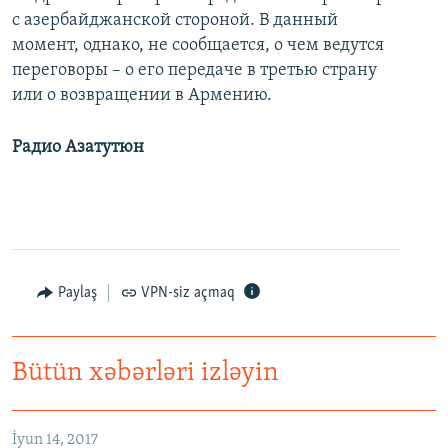
с азербайджанской стороной. В данный
момент, однако, не сообщается, о чем ведутся
переговоры – о его передаче в третью страну
или о возвращении в Армению.
Радио Азатутюн
Paylaş
VPN-siz açmaq
Bütün xəbərləri izləyin
Как украинские "беркутовцы" с Майдана стали ОМОНом с Тверской
EMBED
PAYLAŞ
İyun 14, 2017