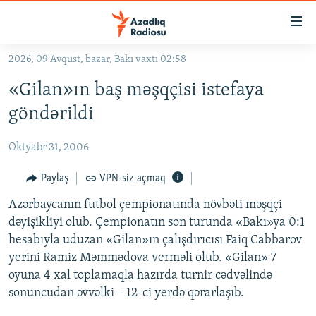
Keçid
linkləri
Əsas
2026, 09 Avqust, bazar, Bakı vaxtı 02:58
məzmuna
GÜNDƏM
«Gilan»ın baş məşqçisi istefaya
qayıt
#İZAHLA
Əsas
göndərildi
KORRUPSIOMETR
naviqasiyaya
qayıt
Oktyabr 31, 2006
#ƏSLINDƏ
Axtarışa
FƏRQƏ BAX
Paylaş
VPN-siz açmaq
keç
QANUNI DOĞRU
Azərbaycanın futbol çempionatında növbəti məşqçi
dəyişikliyi olub. Çempionatın son turunda «Bakı»ya 0:1
ARAŞDIRMA
hesabıyla uduzan «Gilan»ın çalışdırıcısı Faiq Cabbarov
MULTIMEDIA
yerini Ramiz Məmmədova verməli olub. «Gilan» 7
oyuna 4 xal toplamaqla hazırda turnir cədvəlində
RADIO ARXIV
VIDEO
sonuncudan əvvəlki – 12-ci yerdə qərarlaşıb.
HAQQIMIZDA
FOTOQALEREYA
OXU ZALI