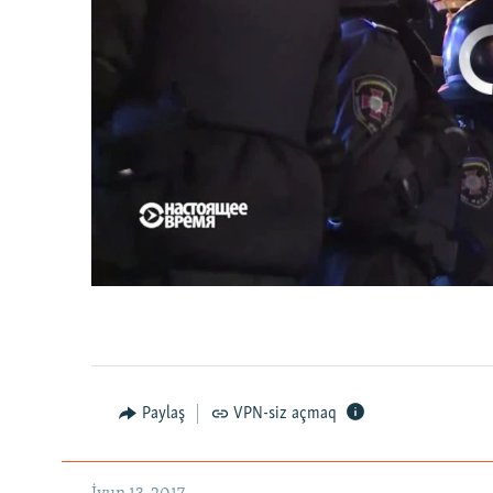
No media source 
Первый канал с реальной картинкой
0:00
0:07:18
Paylaş
VPN-siz açmaq