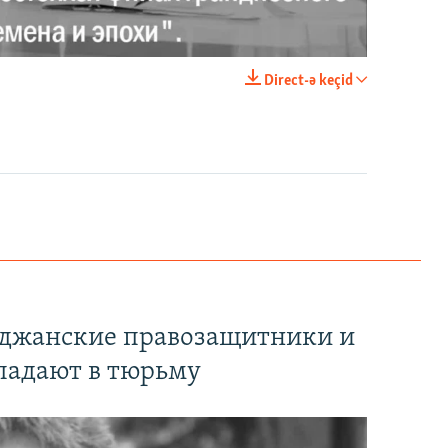
Имидж – все. Почему азербайджанские правозащитники и независимые журналисты попадают в тюрьму
EMBED
PAYLAŞ
Direct-ə keçid
EMBED
PAYLAŞ
йджанские правозащитники и
падают в тюрьму