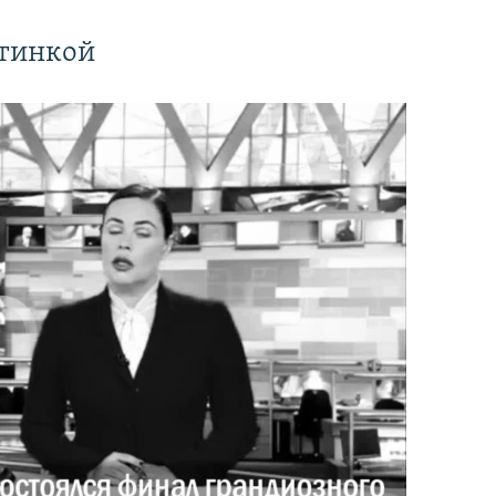
ртинкой
currently available