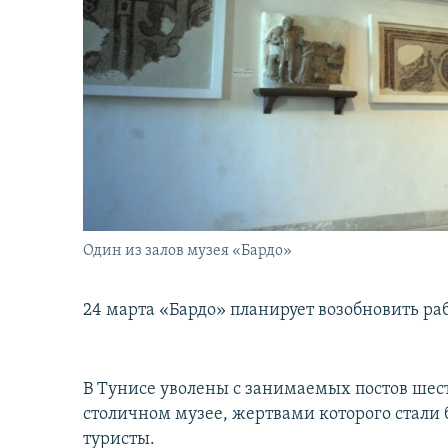
İNFOQRAFIKA
AZƏRBAYCAN ƏDƏBIYYATI KITABXANASI
MISSIYAMIZ
KARIKATURA
İSLAM VƏ DEMOKRATIYA
PEŞƏ ETIKASI VƏ JURNALISTIKA
STANDARTLARIMIZ
İZ - MƏDƏNIYYƏT PROQRAMI
MATERIALLARIMIZDAN ISTIFADƏ
AZADLIQRADIOSU MOBIL TELEFONUNUZDA
BIZIMLƏ ƏLAQƏ
XƏBƏR BÜLLETENLƏRIMIZ
Один из залов музея «Бардо»
24 марта «Бардо» планирует возобновить ра
В Тунисе уволены с занимаемых постов шест
столичном музее, жертвами которого стали 
туристы.