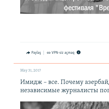
0:00
0:02:18
Paylaş
VPN-siz açmaq
May 31, 2017
Имидж – все. Почему азерба
независимые журналисты по