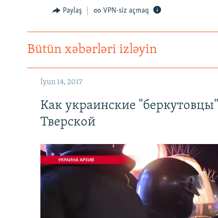
Paylaş
VPN-siz açmaq
Bütün xəbərləri izləyin
İyun 14, 2017
Как украинские "беркутовцы
Тверской