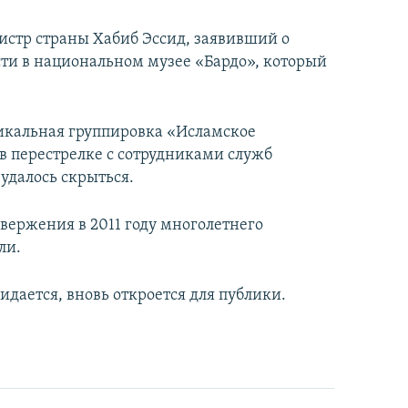
стр страны Хабиб Эссид, заявивший о
ти в национальном музее «Бардо», который
адикальная группировка «Исламское
в перестрелке с сотрудниками служб
 удалось скрыться.
свержения в 2011 году многолетнего
ли.
идается, вновь откроется для публики.
Как украинские "беркутовцы" с Майдана стали ОМОНом с Тверской
EMBED
PAYLAŞ