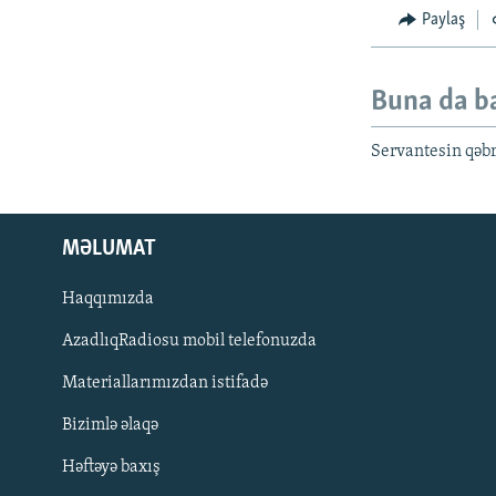
Paylaş
Buna da b
Servantesin qəbr
MƏLUMAT
Haqqımızda
AzadlıqRadiosu mobil telefonuzda
Materiallarımızdan istifadə
BIZI IZLƏ
Bizimlə əlaqə
Həftəyə baxış