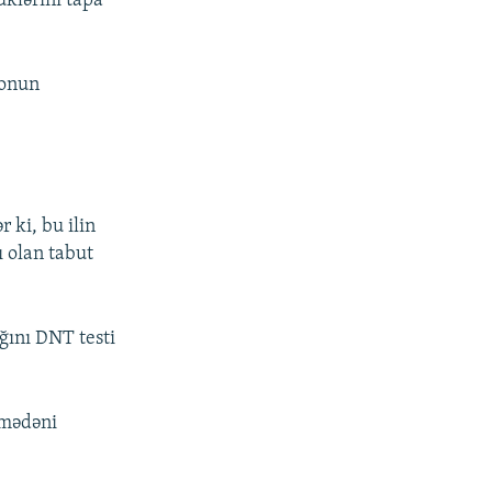
üklərini tapa
 onun
 ki, bu ilin
ı olan tabut
ğını DNT testi
 mədəni