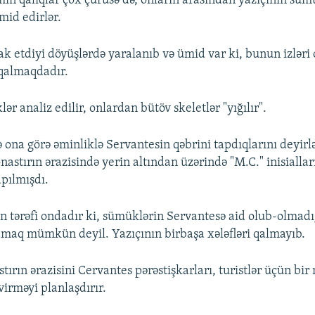
əmin qalıqlar çox çürüsə də, onların arasından yazıçının süm
mid edirlər.
rak etdiyi döyüşlərdə yaralanıb və ümid var ki, bunun izləri
qalmaqdadır.
r analiz edilir, onlardan bütöv skeletlər "yığılır".
ona görə əminliklə Servantesin qəbrini tapdıqlarını deyirlər
stırın ərazisində yerin altından üzərində "M.C." inisiallar
apılmışdı.
n tərəfi ondadır ki, sümüklərin Servantesə aid olub-olmadı
lamaq mümkün deyil. Yazıçının birbaşa xələfləri qalmayıb.
ırın ərazisini Cervantes pərəstişkarları, turistlər üçün bir
virməyi planlaşdırır.