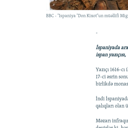
BBC - "Ispaniya "Don Kixot"un müəllifi Mige
-
İspaniyada arxe
ispan yazıçısı,
Yazıçı 1616-cı 
17-ci əsrin son
birlikdə monas
İndi İspaniyad
qalıqları olan
Məzarı infraqı