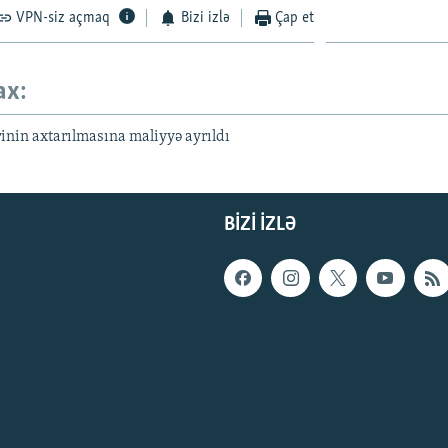
VPN-siz açmaq
Bizi izlə
Çap et
ax:
inin axtarılmasına maliyyə ayrıldı
BIZI IZLƏ