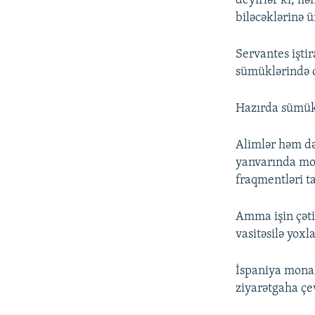
deyirlər ki, h
biləcəklərinə ü
Servantes işti
sümüklərində 
Hazırda sümüklə
Alimlər həm də 
yanvarında mona
fraqmentləri t
Amma işin çəti
vasitəsilə yox
İspaniya monast
ziyarətgaha çe