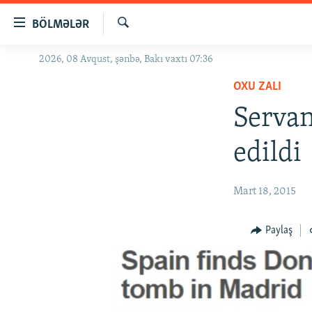
Keçid
BÖLMƏLƏR
linkləri
Axtar
Əsas
2026, 08 Avqust, şənbə, Bakı vaxtı 07:36
GÜNDƏM
məzmuna
OXU ZALI
#İZAHLA
qayıt
Əsas
Servan
KORRUPSIOMETR
naviqasiyaya
#ƏSLINDƏ
qayıt
edildi
Axtarışa
FƏRQƏ BAX
keç
QANUNI DOĞRU
Mart 18, 2015
ARAŞDIRMA
Paylaş
MULTIMEDIA
RADIO ARXIV
VIDEO
HAQQIMIZDA
FOTOQALEREYA
OXU ZALI