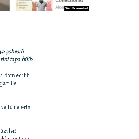
ya şöhrətli
ini tapa bilib.
a dəfn edilib.
ları ilə
və 16 nəfərin
üzvləri