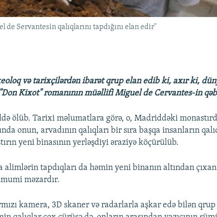
l de Servantesin qalıqlarını tapdığını elan edir"
oloq və tarixçilərdən ibarət qrup elan edib ki, axır ki, dün
 "Don Kixot" romanının müəllifi Miguel de Cervantes-in qəbr
ildə ölüb. Tarixi məlumatlara görə, o, Madriddəki monastırd
unda onun, arvadının qalıqları bir sıra başqa insanların qalıq
tırın yeni binasının yerləşdiyi əraziyə köçürülüb.
a alimlərin tapdıqları da həmin yeni binanın altından çıxan 
 ümumi məzardır.
rmızı kamera, 3D skaner və radarlarla aşkar edə bilən qrup 