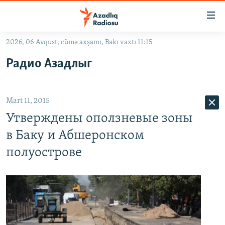
Keçid
linkləri
Əsas
2026, 06 Avqust, cümə axşamı, Bakı vaxtı 11:15
məzmuna
GÜNDƏM
Радио Азадлыг
qayıt
#İZAHLA
Əsas
KORRUPSIOMETR
naviqasiyaya
Mart 11, 2015
qayıt
#ƏSLINDƏ
Axtarışa
Утверждены оползневые зоны
FƏRQƏ BAX
keç
в Баку и Абшеронском
QANUNI DOĞRU
полуострове
ARAŞDIRMA
MULTIMEDIA
RADIO ARXIV
VIDEO
HAQQIMIZDA
FOTOQALEREYA
OXU ZALI