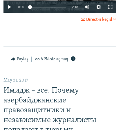
0:00
2:18
Direct-ə keçid
Paylaş
VPN-siz açmaq
May 31, 2017
Имидж – все. Почему
азербайджанские
правозащитники и
независимые журналисты