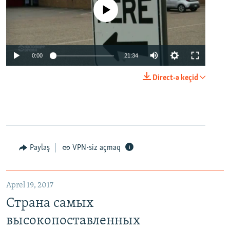
No media source currently available
0:00
21:34
Direct-ə keçid
Paylaş
VPN-siz açmaq
Aprel 19, 2017
Страна самых
высокопоставленных