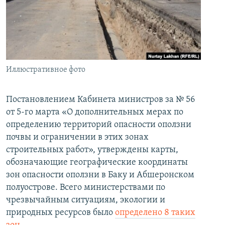
İNFOQRAFIKA
AZƏRBAYCAN ƏDƏBIYYATI KITABXANASI
MISSIYAMIZ
BIZI IZLƏ
KARIKATURA
İSLAM VƏ DEMOKRATIYA
PEŞƏ ETIKASI VƏ JURNALISTIKA STANDARTLARIMIZ
İZ - MƏDƏNIYYƏT PROQRAMI
MATERIALLARIMIZDAN ISTIFADƏ
AZADLIQRADIOSU MOBIL TELEFONUNUZDA
RFE/RL-in bütün saytları
Иллюстративное фото
BIZIMLƏ ƏLAQƏ
Постановлением Кабинета министров за № 56
XƏBƏR BÜLLETENLƏRIMIZ
от 5-го марта «О дополнительных мерах по
определению территорий опасности оползни
почвы и ограничении в этих зонах
строительных работ», утверждены карты,
обозначающие географические координаты
зон опасности оползни в Баку и Абшеронском
полуострове. Всего министерствами по
чрезвычайным ситуациям, экологии и
природных ресурсов было
определено 8 таких