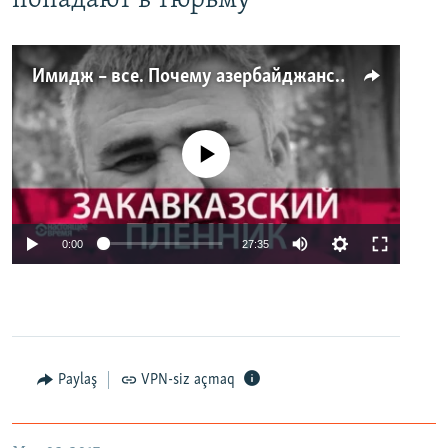
попадают в тюрьму
Имидж – все. Почему азербайджанские правозащитники и независимые журналисты попадают в тюрьму
No media source currently available
0:00
27:35
Paylaş
VPN-siz açmaq