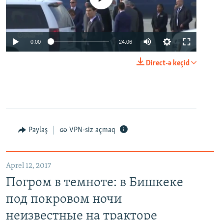
0:00
24:06
Direct-ə keçid
Paylaş
VPN-siz açmaq
Aprel 12, 2017
Погром в темноте: в Бишкеке
под покровом ночи
неизвестные на тракторе