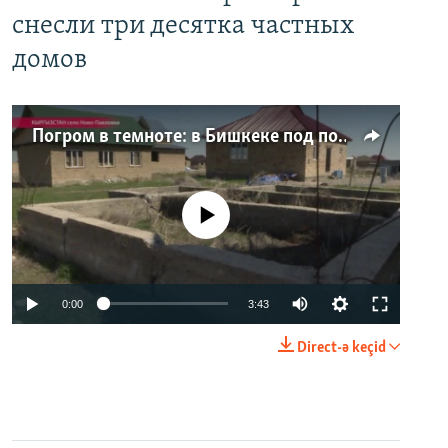
снесли три десятка частных
домов
Погром в темноте: в Бишкеке под покровом ночи неизвестные на тракторе снесли три десятка частных домов
No media source currently available
0:00
3:43
Direct-ə keçid