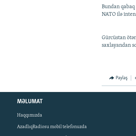
Bundan qabaq R
NATO ilə inten
Gürcüstan ötən
saxlayandan son
Paylaş
MƏLUMAT
Haqqımızda
AzadlıqRadiosu mobil telefonuzda