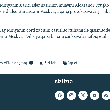
usiyanın Xarici İşlər nazirinin müavini Aleksandr Qruşko 
siv dialoq Gürcüstanı Moskvaya qarşı provokasiyaya şirnikd
 ay Rusiyanın dörd zabitini casusluq ittihamı ilə qısamüddə
ra Moskva Tbilisiyə qarşı bir sıra sanksiyalar tətbiq edib.
VPN-siz açmaq
Bizi izlə
Çap et
BIZI IZLƏ