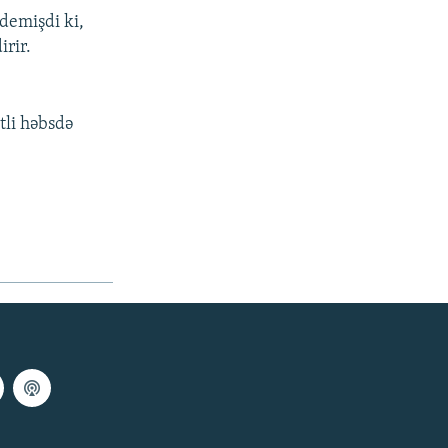
demişdi ki,
irir.
tli həbsdə