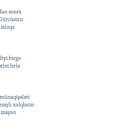
dan sonra
-Gürcüstan
ialoqa
iyi birgə
tini belə
 münaqişələri
zsaylı xalqların
olmayan