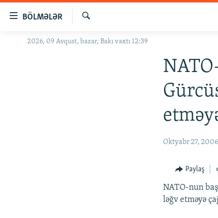
Keçid
BÖLMƏLƏR
linkləri
Axtar
Əsas
2026, 09 Avqust, bazar, Bakı vaxtı 12:39
GÜNDƏM
məzmuna
#İZAHLA
NATO-n
qayıt
Əsas
KORRUPSIOMETR
Gürcüs
naviqasiyaya
#ƏSLINDƏ
qayıt
etməyə
Axtarışa
FƏRQƏ BAX
keç
QANUNI DOĞRU
Oktyabr 27, 200
ARAŞDIRMA
MULTIMEDIA
Paylaş
RADIO ARXIV
VIDEO
NATO-nun baş k
ləğv etməyə çağ
HAQQIMIZDA
FOTOQALEREYA
OXU ZALI