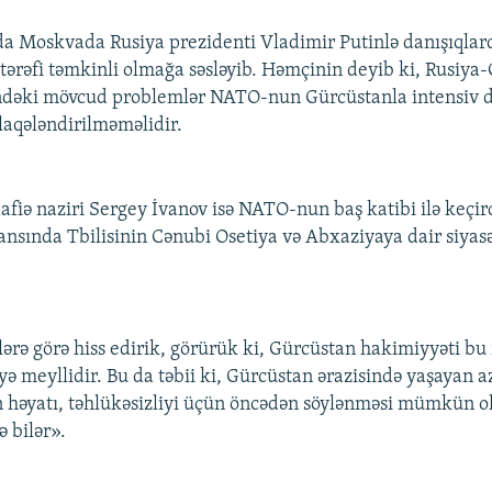
a Moskvada Rusiya prezidenti Vladimir Putinlə danışıqlar
i tərəfi təmkinli olmağa səsləyib. Həmçinin deyib ki, Rusiya
ndəki mövcud problemlər NATO-nun Gürcüstanla intensiv d
laqələndirilməməlidir.
fiə naziri Sergey İvanov isə NATO-nun baş katibi ilə keçird
nsında Tbilisinin Cənubi Osetiya və Abxaziyaya dair siyasə
ərə görə hiss edirik, görürük ki, Gürcüstan hakimiyyəti bu
yə meyllidir. Bu da təbii ki, Gürcüstan ərazisində yaşayan a
n həyatı, təhlükəsizliyi üçün öncədən söylənməsi mümkün 
ə bilər».