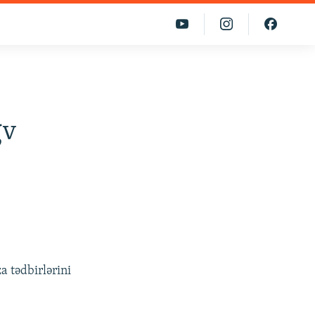
ğv
 tədbirlərini