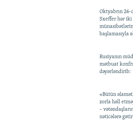
İNFOQRAFIKA
AZƏRBAYCAN ƏDƏBIYYATI KITABXANASI
MISSIYAMIZ
Oktyabrın 26-d
KARIKATURA
İSLAM VƏ DEMOKRATIYA
PEŞƏ ETIKASI VƏ JURNALISTIKA
STANDARTLARIMIZ
Sxeffer hər ik
İZ - MƏDƏNIYYƏT PROQRAMI
münasibətləri
MATERIALLARIMIZDAN ISTIFADƏ
başlamasıyla ə
AZADLIQRADIOSU MOBIL TELEFONUNUZDA
BIZIMLƏ ƏLAQƏ
Rusiyanın müda
XƏBƏR BÜLLETENLƏRIMIZ
mətbuat konfra
dəyərləndirib:
«Bütün əlamətl
zorla həll etmə
– vətəndaşları
nəticələrə gətir