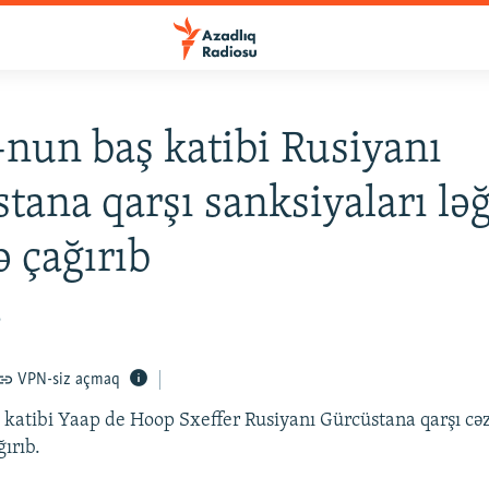
un baş katibi Rusiyanı
tana qarşı sanksiyaları lə
 çağırıb
6
VPN-siz açmaq
atibi Yaap de Hoop Sxeffer Rusiyanı Gürcüstana qarşı cəza
ırıb.