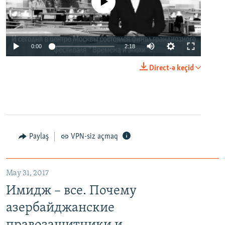
No media source currently available
0:00
2:18
Direct-ə keçid
Paylaş
VPN-siz açmaq
May 31, 2017
Имидж – все. Почему
азербайджанские