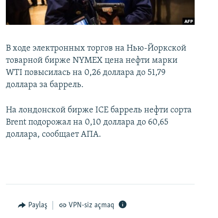
İNFOQRAFIKA
AZƏRBAYCAN ƏDƏBIYYATI KITABXANASI
MISSIYAMIZ
BIZI IZLƏ
KARIKATURA
İSLAM VƏ DEMOKRATIYA
PEŞƏ ETIKASI VƏ JURNALISTIKA STANDARTLARIMIZ
İZ - MƏDƏNIYYƏT PROQRAMI
MATERIALLARIMIZDAN ISTIFADƏ
В ходе электронных торгов на Нью-Йоркской
товарной бирже NYMEX цена нефти марки
AZADLIQRADIOSU MOBIL TELEFONUNUZDA
RFE/RL-in bütün saytları
WTI повысилась на 0,26 доллара до 51,79
BIZIMLƏ ƏLAQƏ
доллара за баррель.
XƏBƏR BÜLLETENLƏRIMIZ
На лондонской бирже ICE баррель нефти сорта
Brent подорожал на 0,10 доллара до 60,65
доллара, сообщает АПА.
Paylaş
VPN-siz açmaq