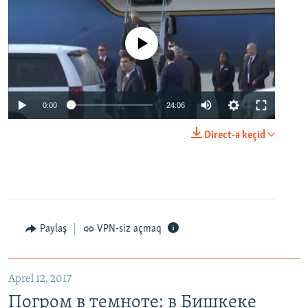
No media source currently available
0:00
24:06
Direct-ə keçid
Paylaş
VPN-siz açmaq
Aprel 12, 2017
Погром в темноте: в Бишкеке