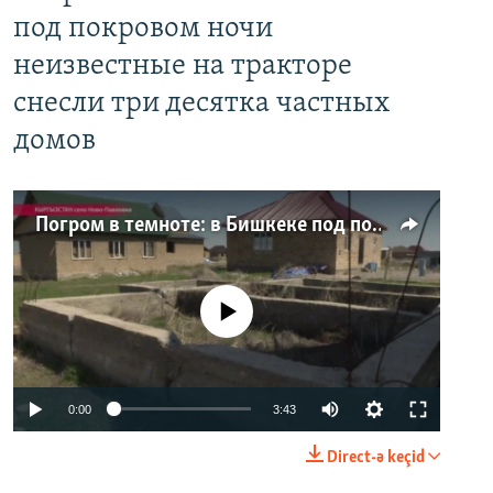
под покровом ночи
неизвестные на тракторе
снесли три десятка частных
домов
Погром в темноте: в Бишкеке под покровом ночи неизвестные на тракторе снесли три десятка частных домов
No media source currently available
0:00
3:43
Direct-ə keçid