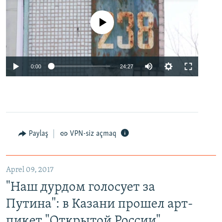
No media source currently available
0:00
24:27
Paylaş
VPN-siz açmaq
Aprel 09, 2017
"Наш дурдом голосует за
Путина": в Казани прошел арт-
пикет "Открытой России"