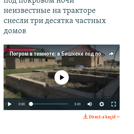
под покровом ночи
неизвестные на тракторе
снесли три десятка частных
домов
Погром в темноте: в Бишкеке под покровом ночи неизвестные на тракторе снесли три десятка частных домов
No media source currently available
0:00
3:43
Direct-ə keçid