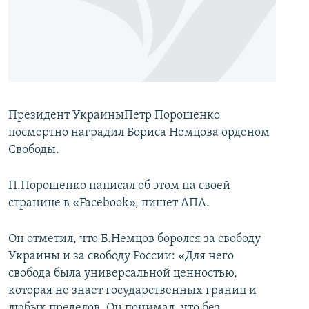
İNFOQRAFIKA
AZƏRBAYCAN ƏDƏBIYYATI KITABXANASI
MISSIYAMIZ
BIZI IZLƏ
KARIKATURA
İSLAM VƏ DEMOKRATIYA
PEŞƏ ETIKASI VƏ JURNALISTIKA STANDARTLARIMIZ
İZ - MƏDƏNIYYƏT PROQRAMI
MATERIALLARIMIZDAN ISTIFADƏ
AZADLIQRADIOSU MOBIL TELEFONUNUZDA
RFE/RL-in bütün saytları
BIZIMLƏ ƏLAQƏ
Президент УкраиныПетр Порошенко
посмертно наградил Бориса Немцова орденом
XƏBƏR BÜLLETENLƏRIMIZ
Свободы.
П.Порошенко написал об этом на своей
странице в «Facebook», пишет АПА.
Он отметил, что Б.Немцов боролся за свободу
Украины и за свободу России: «Для него
свобода была универсальной ценностью,
которая не знает государственных границ и
любых пределов. Он понимал, что без