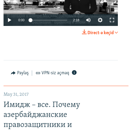
0:00
2:18
Direct-ə keçid
Paylaş
VPN-siz açmaq
May 31, 2017
Имидж – все. Почему
азербайджанские
правозащитники и