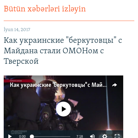
Bütün xəbərləri izləyin
İyun 14, 2017
Как украинские "беркутовцы" с
Майдана стали ОМОНом с
Тверской
Как украинские "беркутовцы" с Майдана стали ОМОНом с Тверской
No media source currently available
0:00
7:18