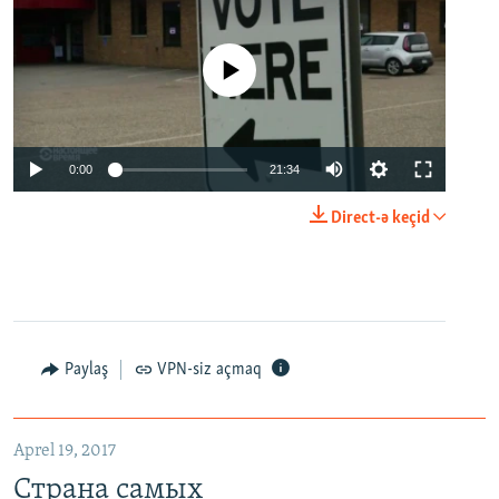
No media source currently available
0:00
21:34
Direct-ə keçid
Paylaş
VPN-siz açmaq
Aprel 19, 2017
Страна самых