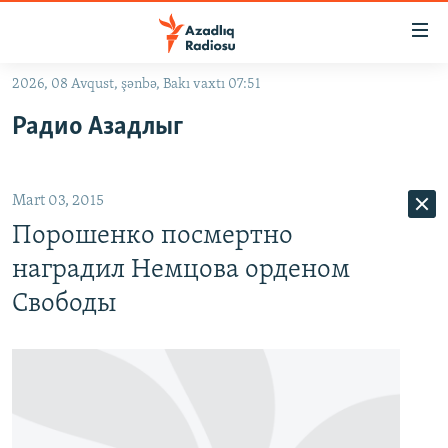
Keçid
linkləri
Əsas
2026, 08 Avqust, şənbə, Bakı vaxtı 07:51
məzmuna
GÜNDƏM
Радио Азадлыг
qayıt
#İZAHLA
Əsas
KORRUPSIOMETR
naviqasiyaya
Mart 03, 2015
qayıt
#ƏSLINDƏ
Axtarışa
Порошенко посмертно
FƏRQƏ BAX
keç
наградил Немцова орденом
QANUNI DOĞRU
Свободы
ARAŞDIRMA
MULTIMEDIA
RADIO ARXIV
VIDEO
HAQQIMIZDA
FOTOQALEREYA
OXU ZALI