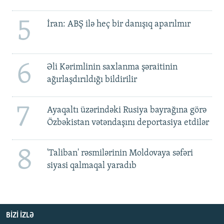
5
İran: ABŞ ilə heç bir danışıq aparılmır
6
Əli Kərimlinin saxlanma şəraitinin
ağırlaşdırıldığı bildirilir
7
Ayaqaltı üzərindəki Rusiya bayrağına görə
Özbəkistan vətəndaşını deportasiya etdilər
8
'Taliban' rəsmilərinin Moldovaya səfəri
siyasi qalmaqal yaradıb
BIZI IZLƏ