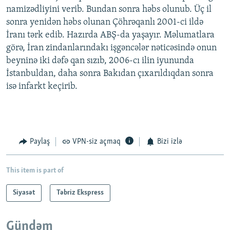
namizədliyini verib. Bundan sonra həbs olunub. Üç il
sonra yenidən həbs olunan Çöhrəqanlı 2001-ci ildə
İranı tərk edib. Hazırda ABŞ-da yaşayır. Məlumatlara
görə, İran zindanlarındakı işgəncələr nəticəsində onun
beyninə iki dəfə qan sızıb, 2006-cı ilin iyununda
İstanbuldan, daha sonra Bakıdan çıxarıldıqdan sonra
isə infarkt keçirib.
Paylaş
VPN-siz açmaq
Bizi izlə
This item is part of
Siyasət
Təbriz Ekspress
Gündəm