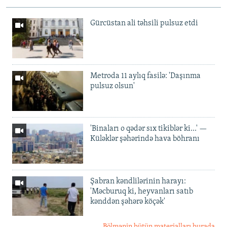
Gürcüstan ali təhsili pulsuz etdi
Metroda 11 aylıq fasilə: 'Daşınma
pulsuz olsun'
'Binaları o qədər sıx tikiblər ki...' —
Küləklər şəhərində hava böhranı
Şabran kəndlilərinin harayı:
'Məcburuq ki, heyvanları satıb
kənddən şəhərə köçək'
Bölmənin bütün materialları burada