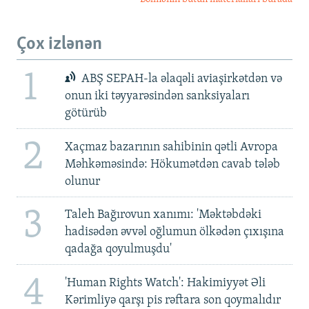
Çox izlənən
1
ABŞ SEPAH-la əlaqəli aviaşirkətdən və
onun iki təyyarəsindən sanksiyaları
götürüb
2
Xaçmaz bazarının sahibinin qətli Avropa
Məhkəməsində: Hökumətdən cavab tələb
olunur
3
Taleh Bağırovun xanımı: 'Məktəbdəki
hadisədən əvvəl oğlumun ölkədən çıxışına
qadağa qoyulmuşdu'
4
'Human Rights Watch': Hakimiyyət Əli
Kərimliyə qarşı pis rəftara son qoymalıdır