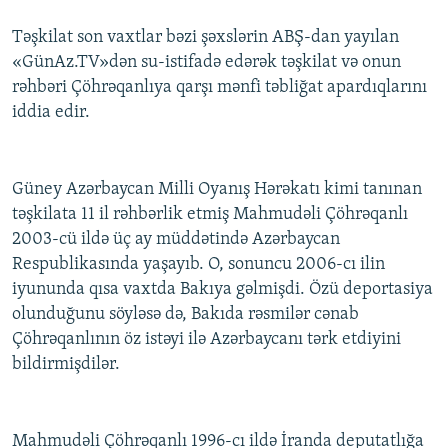
Təşkilat son vaxtlar bəzi şəxslərin ABŞ-dan yayılan
«GünAz.TV»dən su-istifadə edərək təşkilat və onun
rəhbəri Çöhrəqanlıya qarşı mənfi təbliğat apardıqlarını
iddia edir.
Güney Azərbaycan Milli Oyanış Hərəkatı kimi tanınan
təşkilata 11 il rəhbərlik etmiş Mahmudəli Çöhrəqanlı
2003-cü ildə üç ay müddətində Azərbaycan
Respublikasında yaşayıb. O, sonuncu 2006-cı ilin
iyununda qısa vaxtda Bakıya gəlmişdi. Özü deportasiya
olunduğunu söyləsə də, Bakıda rəsmilər cənab
Çöhrəqanlının öz istəyi ilə Azərbaycanı tərk etdiyini
bildirmişdilər.
Mahmudəli Çöhrəqanlı 1996-cı ildə İranda deputatlığa