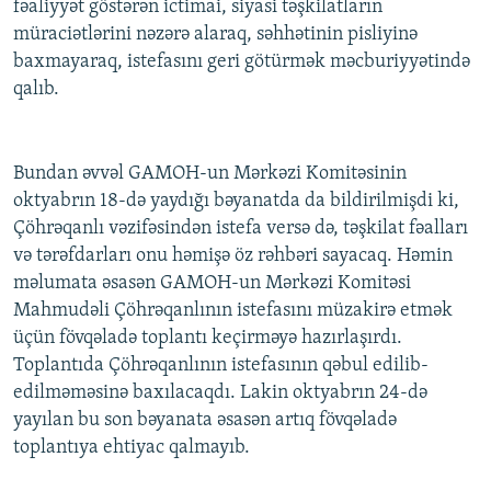
fəaliyyət göstərən ictimai, siyasi təşkilatların
müraciətlərini nəzərə alaraq, səhhətinin pisliyinə
baxmayaraq, istefasını geri götürmək məcburiyyətində
qalıb.
Bundan əvvəl GAMOH-un Mərkəzi Komitəsinin
oktyabrın 18-də yaydığı bəyanatda da bildirilmişdi ki,
Çöhrəqanlı vəzifəsindən istefa versə də, təşkilat fəalları
və tərəfdarları onu həmişə öz rəhbəri sayacaq. Həmin
məlumata əsasən GAMOH-un Mərkəzi Komitəsi
Mahmudəli Çöhrəqanlının istefasını müzakirə etmək
üçün fövqəladə toplantı keçirməyə hazırlaşırdı.
Toplantıda Çöhrəqanlının istefasının qəbul edilib-
edilməməsinə baxılacaqdı. Lakin oktyabrın 24-də
yayılan bu son bəyanata əsasən artıq fövqəladə
toplantıya ehtiyac qalmayıb.