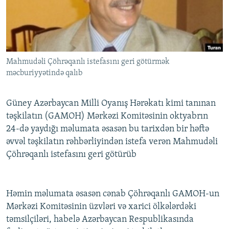
İNFOQRAFIKA
AZƏRBAYCAN ƏDƏBIYYATI KITABXANASI
MISSIYAMIZ
BIZI IZLƏ
KARIKATURA
İSLAM VƏ DEMOKRATIYA
PEŞƏ ETIKASI VƏ JURNALISTIKA STANDARTLARIMIZ
İZ - MƏDƏNIYYƏT PROQRAMI
MATERIALLARIMIZDAN ISTIFADƏ
Mahmudəli Çöhrəqanlı istefasını geri götürmək
AZADLIQRADIOSU MOBIL TELEFONUNUZDA
RFE/RL-in bütün saytları
məcburiyyətində qalıb
BIZIMLƏ ƏLAQƏ
XƏBƏR BÜLLETENLƏRIMIZ
Güney Azərbaycan Milli Oyanış Hərəkatı kimi tanınan
təşkilatın (GAMOH) Mərkəzi Komitəsinin oktyabrın
24-də yaydığı məlumata əsasən bu tarixdən bir həftə
əvvəl təşkilatın rəhbərliyindən istefa verən Mahmudəli
Çöhrəqanlı istefasını geri götürüb
Həmin məlumata əsasən cənab Çöhrəqanlı GAMOH-un
Mərkəzi Komitəsinin üzvləri və xarici ölkələrdəki
təmsilçiləri, habelə Azərbaycan Respublikasında