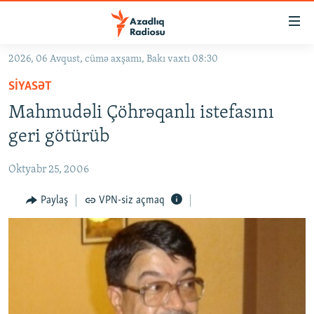
Keçid
linkləri
Əsas
2026, 06 Avqust, cümə axşamı, Bakı vaxtı 08:30
məzmuna
GÜNDƏM
SIYASƏT
qayıt
#İZAHLA
Əsas
Mahmudəli Çöhrəqanlı istefasını
KORRUPSIOMETR
naviqasiyaya
geri götürüb
qayıt
#ƏSLINDƏ
Axtarışa
Oktyabr 25, 2006
FƏRQƏ BAX
keç
QANUNI DOĞRU
Paylaş
VPN-siz açmaq
ARAŞDIRMA
MULTIMEDIA
RADIO ARXIV
VIDEO
HAQQIMIZDA
FOTOQALEREYA
OXU ZALI