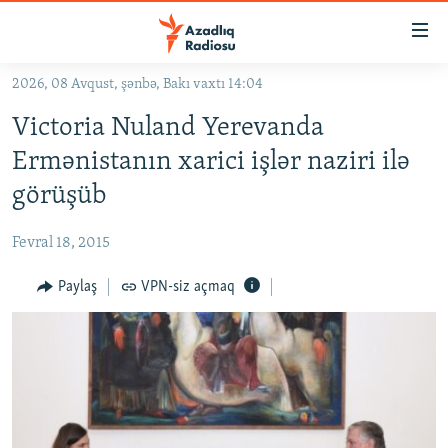
Keçid
linkləri
Əsas
2026, 08 Avqust, şənbə, Bakı vaxtı 14:04
məzmuna
GÜNDƏM
Victoria Nuland Yerevanda
qayıt
#İZAHLA
Əsas
Ermənistanın xarici işlər naziri ilə
KORRUPSIOMETR
naviqasiyaya
görüşüb
qayıt
#ƏSLINDƏ
Axtarışa
Fevral 18, 2015
FƏRQƏ BAX
keç
QANUNI DOĞRU
Paylaş
VPN-siz açmaq
ARAŞDIRMA
MULTIMEDIA
RADIO ARXIV
VIDEO
HAQQIMIZDA
FOTOQALEREYA
OXU ZALI