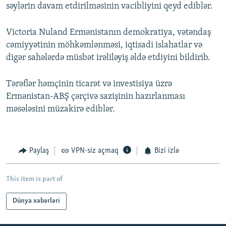
səylərin davam etdirilməsinin vacibliyini qeyd ediblər.
Victoria Nuland Ermənistanın demokratiya, vətəndaş
cəmiyyətinin möhkəmlənməsi, iqtisadi islahatlar və
digər sahələrdə müsbət irəliləyiş əldə etdiyini bildirib.
Tərəflər həmçinin ticarət və investisiya üzrə
Ermənistan-ABŞ çərçivə sazişinin hazırlanması
məsələsini müzakirə ediblər.
Paylaş
VPN-siz açmaq
Bizi izlə
This item is part of
Dünya xəbərləri