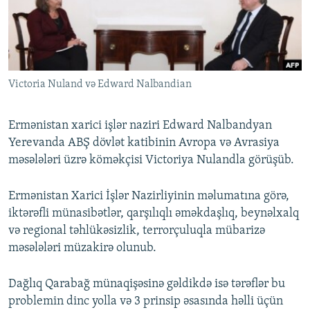
İNFOQRAFIKA
AZƏRBAYCAN ƏDƏBIYYATI KITABXANASI
MISSIYAMIZ
BIZI IZLƏ
KARIKATURA
İSLAM VƏ DEMOKRATIYA
PEŞƏ ETIKASI VƏ JURNALISTIKA STANDARTLARIMIZ
İZ - MƏDƏNIYYƏT PROQRAMI
MATERIALLARIMIZDAN ISTIFADƏ
Victoria Nuland və Edward Nalbandian
AZADLIQRADIOSU MOBIL TELEFONUNUZDA
RFE/RL-in bütün saytları
BIZIMLƏ ƏLAQƏ
Ermənistan xarici işlər naziri Edward Nalbandyan
XƏBƏR BÜLLETENLƏRIMIZ
Yerevanda ABŞ dövlət katibinin Avropa və Avrasiya
məsələləri üzrə köməkçisi Victoriya Nulandla görüşüb.
Ermənistan Xarici İşlər Nazirliyinin məlumatına görə,
iktərəfli münasibətlər, qarşılıqlı əməkdaşlıq, beynəlxalq
və regional təhlükəsizlik, terrorçuluqla mübarizə
məsələləri müzakirə olunub.
Dağlıq Qarabağ münaqişəsinə gəldikdə isə tərəflər bu
problemin dinc yolla və 3 prinsip əsasında həlli üçün