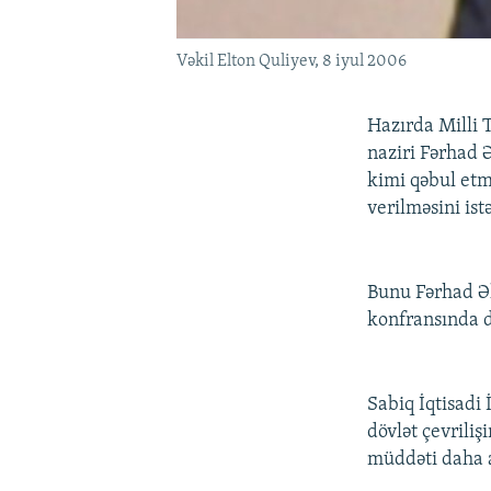
Vəkil Elton Quliyev, 8 iyul 2006
Hazırda Milli 
naziri Fərhad Ə
kimi qəbul etmə
verilməsini istə
Bunu Fərhad Əl
konfransında d
Sabiq İqtisadi 
dövlət çevrili
müddəti daha a