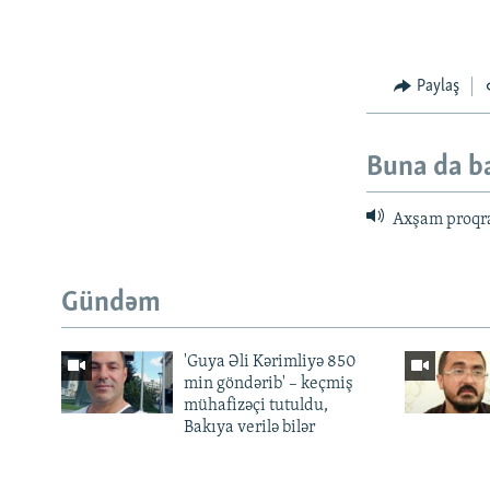
Paylaş
Buna da b
Axşam proqr
Gündəm
'Guya Əli Kərimliyə 850
min göndərib' – keçmiş
mühafizəçi tutuldu,
Bakıya verilə bilər