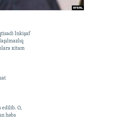
tisadi İnkişaf
laşılmazlıq
amlara xitam
uat
 edilib. O,
nun həbs