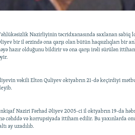
Təhlükəsizlik Nazirliyinin təcridxanasında saxlanan sabiq İq
liyev bir il ərzində ona qarşı olan bütün haqsızlıqları bir an
yə hazır olduğunu bildirir və ona qarşı irəli sürülən ittih
yir.
iyevin vəkili Elton Quliyev oktyabrın 21-də keçirdiyi mətb
eyib.
İnkişaf Naziri Fərhad Əliyev 2005-ci il oktyabrın 19-da həbs
şinə cəhddə və korrupsiyada ittiham edilir. Bu yaxınlarda o
ltı ay uzadılıb.