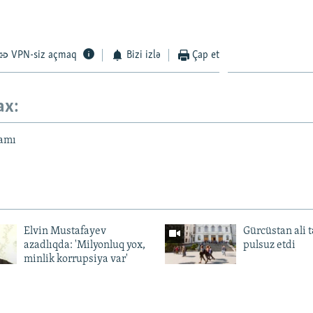
VPN-siz açmaq
Bizi izlə
Çap et
ax:
amı
Elvin Mustafayev
Gürcüstan ali t
azadlıqda: 'Milyonluq yox,
pulsuz etdi
minlik korrupsiya var'