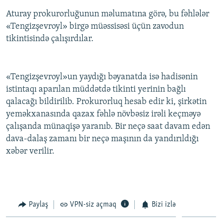
İNFOQRAFIKA
AZƏRBAYCAN ƏDƏBIYYATI KITABXANASI
MISSIYAMIZ
Aturay prokurorluğunun məlumatına görə, bu fəhlələr
BIZI IZLƏ
«Tengizşevroyl» birgə müəssisəsi üçün zavodun
KARIKATURA
İSLAM VƏ DEMOKRATIYA
PEŞƏ ETIKASI VƏ JURNALISTIKA STANDARTLARIMIZ
tikintisində çalışırdılar.
İZ - MƏDƏNIYYƏT PROQRAMI
MATERIALLARIMIZDAN ISTIFADƏ
AZADLIQRADIOSU MOBIL TELEFONUNUZDA
RFE/RL-in bütün saytları
«Tengizşevroyl»un yaydığı bəyanatda isə hadisənin
BIZIMLƏ ƏLAQƏ
istintaqı aparılan müddətdə tikinti yerinin bağlı
XƏBƏR BÜLLETENLƏRIMIZ
qalacağı bildirilib. Prokurorluq hesab edir ki, şirkətin
yeməkxanasında qazax fəhlə növbəsiz irəli keçməyə
çalışanda münaqişə yaranıb. Bir neçə saat davam edən
dava-dalaş zamanı bir neçə maşının da yandırıldığı
xəbər verilir.
Paylaş
VPN-siz açmaq
Bizi izlə