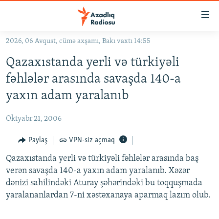
Keçid
linkləri
Əsas
2026, 06 Avqust, cümə axşamı, Bakı vaxtı 14:55
məzmuna
GÜNDƏM
Qazaxıstanda yerli və türkiyəli
qayıt
#İZAHLA
Əsas
fəhlələr arasında savaşda 140-a
KORRUPSIOMETR
naviqasiyaya
yaxın adam yaralanıb
qayıt
#ƏSLINDƏ
Axtarışa
Oktyabr 21, 2006
FƏRQƏ BAX
keç
QANUNI DOĞRU
Paylaş
VPN-siz açmaq
ARAŞDIRMA
Qazaxıstanda yerli və türkiyəli fəhlələr arasında baş
verən savaşda 140-a yaxın adam yaralanıb. Xəzər
MULTIMEDIA
dənizi sahilindəki Aturay şəhərindəki bu toqquşmada
RADIO ARXIV
VIDEO
yaralananlardan 7-ni xəstəxanaya aparmaq lazım olub.
HAQQIMIZDA
FOTOQALEREYA
OXU ZALI