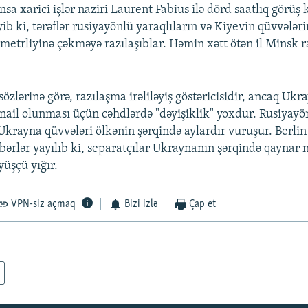
sa xarici işlər naziri Laurent Fabius ilə dörd saatlıq görüş k
b ki, tərəflər rusiyayönlü yaraqlıların və Kiyevin qüvvələr
lometrliyinə çəkməyə razılaşıblar. Həmin xətt ötən il Minsk 
özlərinə görə, razılaşma irəliləyiş göstəricisidir, ancaq Uk
 nail olunması üçün cəhdlərdə "dəyişiklik" yoxdur. Rusiyayö
Ukrayna qüvvələri ölkənin şərqində aylardır vuruşur. Berlin 
bərlər yayılıb ki, separatçılar Ukraynanın şərqində qaynar 
yüşçü yığır.
VPN-siz açmaq
Bizi izlə
Çap et