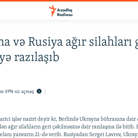
a və Rusiya ağır silahları 
ə razılaşıb
VPN-siz açmaq
rici işlər naziri deyir ki, Berlində Ukrayna böhranına dair 
ən ağır silahların geri çəkilməsinə dair razılaşma ilə bitib
elanı yanvarın 21-də verib. Rusiyadan Sergei Lavrov, Ukra