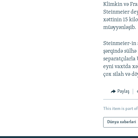
İNFOQRAFIKA
AZƏRBAYCAN ƏDƏBIYYATI KITABXANASI
MISSIYAMIZ
Klimkin və Fran
Steinmeier deyi
KARIKATURA
İSLAM VƏ DEMOKRATIYA
PEŞƏ ETIKASI VƏ JURNALISTIKA
STANDARTLARIMIZ
xəttinin 15 ki
İZ - MƏDƏNIYYƏT PROQRAMI
müəyyənləşib.
MATERIALLARIMIZDAN ISTIFADƏ
AZADLIQRADIOSU MOBIL TELEFONUNUZDA
Steinmeier-in s
şərqində sülhə
BIZIMLƏ ƏLAQƏ
separatçılarla 
XƏBƏR BÜLLETENLƏRIMIZ
eyni vaxtda xə
çox silah və dö
Paylaş
This item is part of
Dünya xəbərləri