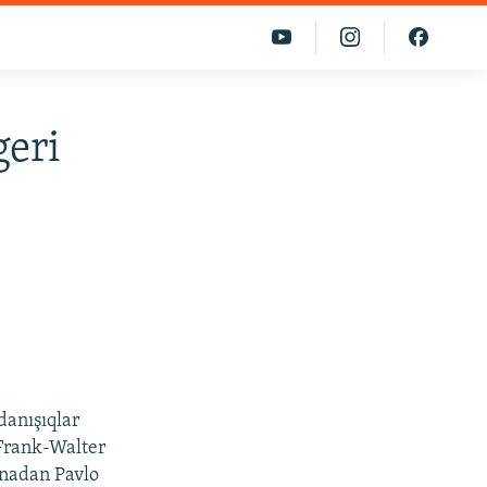
geri
danışıqlar
. Frank-Walter
ynadan Pavlo