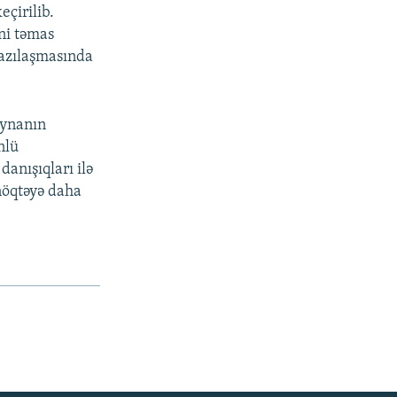
eçirilib.
ini təmas
razılaşmasında
raynanın
nlü
danışıqları ilə
nöqtəyə daha