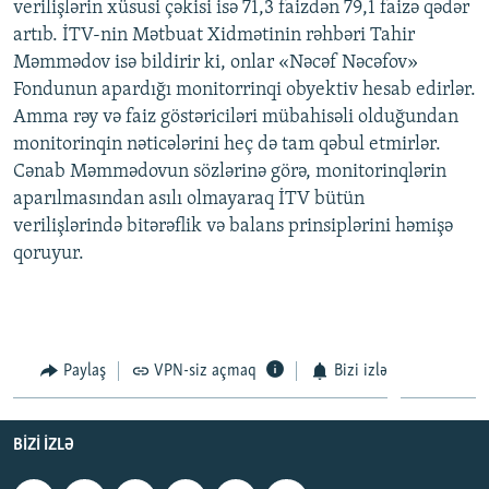
verilişlərin xüsusi çəkisi isə 71,3 faizdən 79,1 faizə qədər
artıb. İTV-nin Mətbuat Xidmətinin rəhbəri Tahir
Məmmədov isə bildirir ki, onlar «Nəcəf Nəcəfov»
Fondunun apardığı monitorrinqi obyektiv hesab edirlər.
Amma rəy və faiz göstəriciləri mübahisəli olduğundan
monitorinqin nəticələrini heç də tam qəbul etmirlər.
Cənab Məmmədovun sözlərinə görə, monitorinqlərin
aparılmasından asılı olmayaraq İTV bütün
verilişlərində bitərəflik və balans prinsiplərini həmişə
qoruyur.
Paylaş
VPN-siz açmaq
Bizi izlə
BIZI IZLƏ