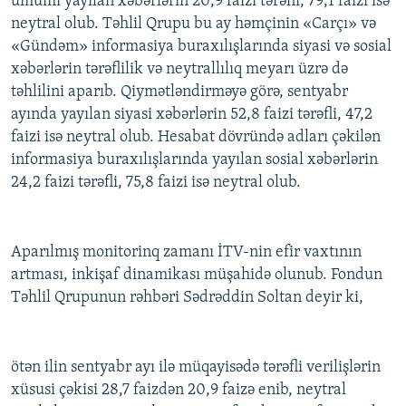
ümumi yayılan xəbərlərin 20,9 faizi tərəfli, 79,1 faizi isə
İNFOQRAFIKA
AZƏRBAYCAN ƏDƏBIYYATI KITABXANASI
MISSIYAMIZ
neytral olub. Təhlil Qrupu bu ay həmçinin «Carçı» və
BIZI IZLƏ
«Gündəm» informasiya buraxılışlarında siyasi və sosial
KARIKATURA
İSLAM VƏ DEMOKRATIYA
PEŞƏ ETIKASI VƏ JURNALISTIKA STANDARTLARIMIZ
xəbərlərin tərəflilik və neytrallılıq meyarı üzrə də
İZ - MƏDƏNIYYƏT PROQRAMI
MATERIALLARIMIZDAN ISTIFADƏ
təhlilini aparıb. Qiymətləndirməyə görə, sentyabr
ayında yayılan siyasi xəbərlərin 52,8 faizi tərəfli, 47,2
AZADLIQRADIOSU MOBIL TELEFONUNUZDA
RFE/RL-in bütün saytları
faizi isə neytral olub. Hesabat dövründə adları çəkilən
BIZIMLƏ ƏLAQƏ
informasiya buraxılışlarında yayılan sosial xəbərlərin
XƏBƏR BÜLLETENLƏRIMIZ
24,2 faizi tərəfli, 75,8 faizi isə neytral olub.
Aparılmış monitorinq zamanı İTV-nin efir vaxtının
artması, inkişaf dinamikası müşahidə olunub. Fondun
Təhlil Qrupunun rəhbəri Sədrəddin Soltan deyir ki,
ötən ilin sentyabr ayı ilə müqayisədə tərəfli verilişlərin
xüsusi çəkisi 28,7 faizdən 20,9 faizə enib, neytral