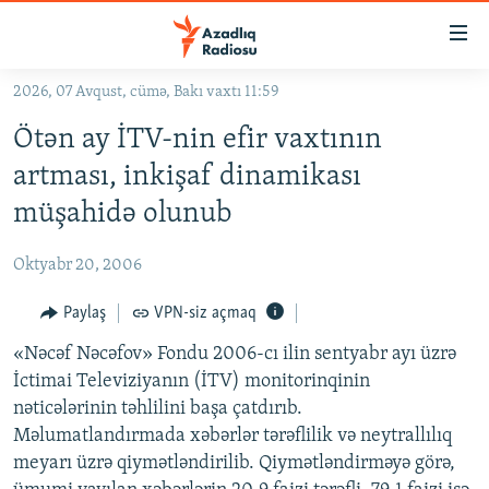
Keçid
linkləri
Əsas
2026, 07 Avqust, cümə, Bakı vaxtı 11:59
məzmuna
GÜNDƏM
Ötən ay İTV-nin efir vaxtının
qayıt
#İZAHLA
Əsas
artması, inkişaf dinamikası
KORRUPSIOMETR
naviqasiyaya
müşahidə olunub
qayıt
#ƏSLINDƏ
Axtarışa
Oktyabr 20, 2006
FƏRQƏ BAX
keç
QANUNI DOĞRU
Paylaş
VPN-siz açmaq
ARAŞDIRMA
«Nəcəf Nəcəfov» Fondu 2006-cı ilin sentyabr ayı üzrə
İctimai Televiziyanın (İTV) monitorinqinin
MULTIMEDIA
nəticələrinin təhlilini başa çatdırıb.
RADIO ARXIV
VIDEO
Məlumatlandırmada xəbərlər tərəflilik və neytrallılıq
meyarı üzrə qiymətləndirilib. Qiymətləndirməyə görə,
HAQQIMIZDA
FOTOQALEREYA
OXU ZALI