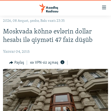
Keçid
linkləri
Əsas
2026, 08 Avqust, şənbə, Bakı vaxtı 23:35
məzmuna
GÜNDƏM
Moskvada köhnə evlərin dollar
qayıt
#İZAHLA
Əsas
hesabı ilə qiyməti 47 faiz düşüb
KORRUPSIOMETR
naviqasiyaya
qayıt
Yanvar 04, 2015
#ƏSLINDƏ
Axtarışa
FƏRQƏ BAX
Paylaş
VPN-siz açmaq
keç
QANUNI DOĞRU
ARAŞDIRMA
MULTIMEDIA
RADIO ARXIV
VIDEO
HAQQIMIZDA
FOTOQALEREYA
OXU ZALI