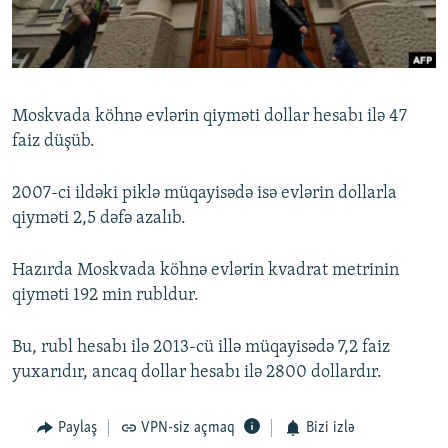
İNFOQRAFIKA
AZƏRBAYCAN ƏDƏBIYYATI KITABXANASI
MISSIYAMIZ
BIZI IZLƏ
KARIKATURA
İSLAM VƏ DEMOKRATIYA
PEŞƏ ETIKASI VƏ JURNALISTIKA STANDARTLARIMIZ
İZ - MƏDƏNIYYƏT PROQRAMI
MATERIALLARIMIZDAN ISTIFADƏ
Moskvada köhnə evlərin qiyməti dollar hesabı ilə 47
AZADLIQRADIOSU MOBIL TELEFONUNUZDA
RFE/RL-in bütün saytları
faiz düşüb.
BIZIMLƏ ƏLAQƏ
2007-ci ildəki piklə müqayisədə isə evlərin dollarla
XƏBƏR BÜLLETENLƏRIMIZ
qiyməti 2,5 dəfə azalıb.
Hazırda Moskvada köhnə evlərin kvadrat metrinin
qiyməti 192 min rubldur.
Bu, rubl hesabı ilə 2013-cü illə müqayisədə 7,2 faiz
yuxarıdır, ancaq dollar hesabı ilə 2800 dollardır.
Paylaş
VPN-siz açmaq
Bizi izlə