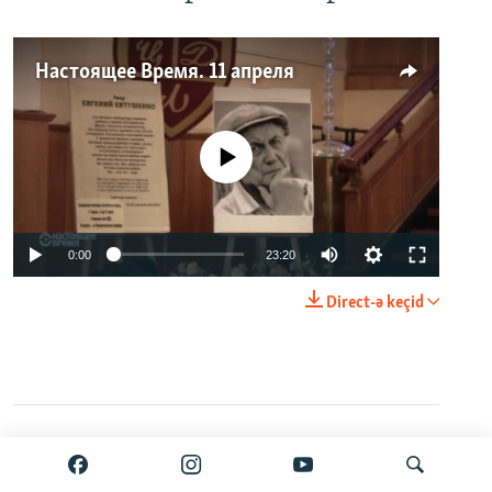
Настоящее Время. 11 апреля
No media source currently available
0:00
23:20
Direct-ə keçid
Paylaş
VPN-siz açmaq