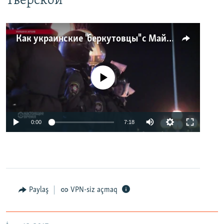
Тверской
Как украинские "беркутовцы" с Майдана стали ОМОНом с Тверской
No media source currently available
0:00
7:18
Paylaş
VPN-siz açmaq