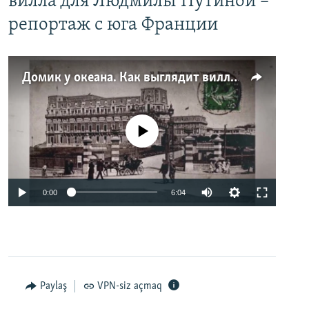
вилла для Людмилы Путиной –
репортаж с юга Франции
Домик у океана. Как выглядит вилла для Людмилы Путиной – репортаж с юга Франции
No media source currently available
0:00
6:04
Paylaş
VPN-siz açmaq