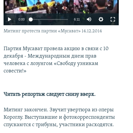
İNFOQRAFIKA
AZƏRBAYCAN ƏDƏBIYYATI KITABXANASI
MISSIYAMIZ
BIZI IZLƏ
KARIKATURA
İSLAM VƏ DEMOKRATIYA
PEŞƏ ETIKASI VƏ JURNALISTIKA STANDARTLARIMIZ
0:00
6:11
İZ - MƏDƏNIYYƏT PROQRAMI
MATERIALLARIMIZDAN ISTIFADƏ
Митинг протеста партии «Мусават» 14.12.2014
AZADLIQRADIOSU MOBIL TELEFONUNUZDA
RFE/RL-in bütün saytları
BIZIMLƏ ƏLAQƏ
Партия Мусават провела акцию в связи с 10
декабря - Международным днем прав
XƏBƏR BÜLLETENLƏRIMIZ
человека с лозунгом «Свободу узникам
совести!»
Читать репортаж следует снизу вверх.
Митинг закончен. Звучит увертюра из оперы
Короглу. Выступавшие и фотокорреспонденты
спускаются с трибуны, участники расходятся.