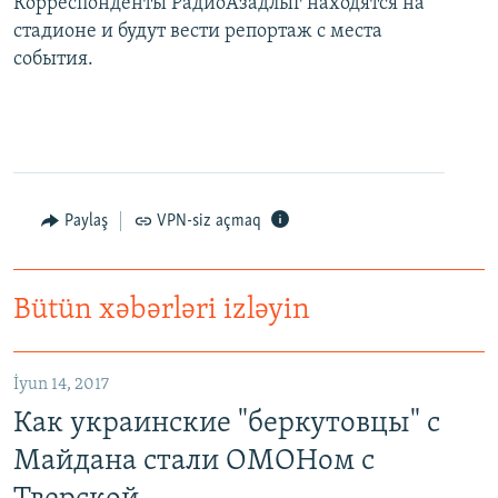
Корреспонденты РадиоАзадлыг находятся на
стадионе и будут вести репортаж с места
события.
Paylaş
VPN-siz açmaq
Bütün xəbərləri izləyin
İyun 14, 2017
Как украинские "беркутовцы" с
Майдана стали ОМОНом с