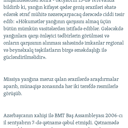
müşahidələrdən sonra - oktyabrın 13-də Yerevanda
İNFOQRAFIKA
AZƏRBAYCAN ƏDƏBIYYATI KITABXANASI
MISSIYAMIZ
bildirib ki, yanğın kifayət qədər geniş əraziləri əhatə
BIZI IZLƏ
edərək ətraf mühitə nəzərəçarpacaq dərəcədə ciddi təsir
KARIKATURA
İSLAM VƏ DEMOKRATIYA
PEŞƏ ETIKASI VƏ JURNALISTIKA STANDARTLARIMIZ
edib: «Hökumətlər yanğının qarşısını almaq üçün
İZ - MƏDƏNIYYƏT PROQRAMI
MATERIALLARIMIZDAN ISTIFADƏ
bütün mümkün vasitələrdən istifadə ediblər. Gələcəkdə
yanğınlara qarşı önləyici tədbirlərin görülməsi və
AZADLIQRADIOSU MOBIL TELEFONUNUZDA
RFE/RL-in bütün saytları
onların qarşısının alınması sahəsində imkanlar regional
BIZIMLƏ ƏLAQƏ
və beynəlxalq təşkilatların birgə əməkdaşlığı ilə
XƏBƏR BÜLLETENLƏRIMIZ
gücləndirilməlidir».
Missiya yanğına məruz qalan ərazilərdə araşdırmalar
aparıb, münaqişə zonasında hər iki tərəfdə rəsmilərlə
görüşüb.
Azərbaycanın xahişi ilə BMT Baş Assambleyası 2006-cı
il sentyabrın 7-də qətnamə qəbul etmişdi. Qətnamədə