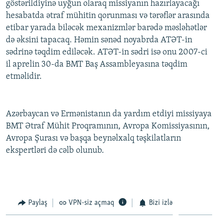
göstərildiyinə uyğun olaraq missiyanın hazırlayacağı
hesabatda ətraf mühitin qorunması və tərəflər arasında
etibar yarada biləcək mexanizmlər barədə məsləhətlər
də əksini tapacaq. Həmin sənəd noyabrda ATƏT-in
sədrinə təqdim ediləcək. ATƏT-in sədri isə onu 2007-ci
il aprelin 30-da BMT Baş Assambleyasına təqdim
etməlidir.
Azərbaycan və Ermənistanın da yardım etdiyi missiyaya
BMT Ətraf Mühit Proqramının, Avropa Komissiyasının,
Avropa Şurası və başqa beynəlxalq təşkilatların
ekspertləri də cəlb olunub.
Paylaş
VPN-siz açmaq
Bizi izlə