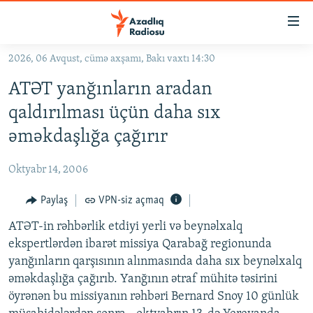
Keçid
linkləri
Əsas
2026, 06 Avqust, cümə axşamı, Bakı vaxtı 14:30
məzmuna
GÜNDƏM
ATƏT yanğınların aradan
qayıt
#İZAHLA
Əsas
qaldırılması üçün daha sıx
KORRUPSIOMETR
naviqasiyaya
əməkdaşlığa çağırır
qayıt
#ƏSLINDƏ
Axtarışa
Oktyabr 14, 2006
FƏRQƏ BAX
keç
QANUNI DOĞRU
Paylaş
VPN-siz açmaq
ARAŞDIRMA
ATƏT-in rəhbərlik etdiyi yerli və beynəlxalq
ekspertlərdən ibarət missiya Qarabağ regionunda
MULTIMEDIA
yanğınların qarşısının alınmasında daha sıx beynəlxalq
RADIO ARXIV
VIDEO
əməkdaşlığa çağırıb. Yanğının ətraf mühitə təsirini
öyrənən bu missiyanın rəhbəri Bernard Snoy 10 günlük
HAQQIMIZDA
FOTOQALEREYA
OXU ZALI