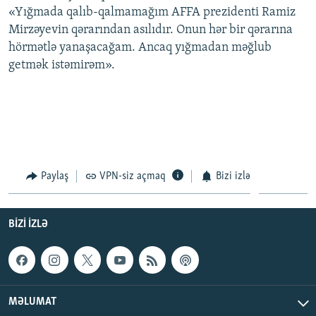
«Yığmada qalıb-qalmamağım AFFA prezidenti Ramiz
İNFOQRAFIKA
AZƏRBAYCAN ƏDƏBIYYATI KITABXANASI
MISSIYAMIZ
BIZI IZLƏ
Mirzəyevin qərarından asılıdır. Onun hər bir qərarına
KARIKATURA
İSLAM VƏ DEMOKRATIYA
PEŞƏ ETIKASI VƏ JURNALISTIKA STANDARTLARIMIZ
hörmətlə yanaşacağam. Ancaq yığmadan məğlub
getmək istəmirəm».
İZ - MƏDƏNIYYƏT PROQRAMI
MATERIALLARIMIZDAN ISTIFADƏ
AZADLIQRADIOSU MOBIL TELEFONUNUZDA
RFE/RL-in bütün saytları
BIZIMLƏ ƏLAQƏ
XƏBƏR BÜLLETENLƏRIMIZ
Paylaş
VPN-siz açmaq
Bizi izlə
BIZI IZLƏ
MƏLUMAT