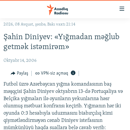
Keçid
linkləri
Əsas
2026, 08 Avqust, şənbə, Bakı vaxtı 21:14
məzmuna
GÜNDƏM
Şahin Diniyev: «Yığmadan məğlub
qayıt
#İZAHLA
Əsas
getmək istəmirəm»
KORRUPSIOMETR
naviqasiyaya
qayıt
Oktyabr 14, 2006
#ƏSLINDƏ
Axtarışa
FƏRQƏ BAX
Paylaş
VPN-siz açmaq
keç
QANUNI DOĞRU
Futbol üzrə Azərbaycan yığma komandasının baş
məşqçisi Şahin Diniyev oktyabrın 13-də Portuqaliya və
ARAŞDIRMA
Belçika yığmaları ilə oyunların yekunlarına həsr
MULTIMEDIA
olunmuş mətbuat konfransı keçirib. Yığmanın hər iki
oyunda 0:3 hesabıyla uduzmasını biabırçılıq kimi
RADIO ARXIV
VIDEO
qiymətləndirməyən cənab Diniyev istefasının
HAQQIMIZDA
FOTOQALEREYA
OXU ZALI
mümkünlüyü haqda suallara belə cavab verib: