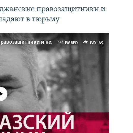
йджанские правозащитники и
падают в тюрьму
Имидж – все. Почему азербайджанские правозащитники и независимые журналисты попадают в тюрьму
EMBED
PAYLAŞ
currently available