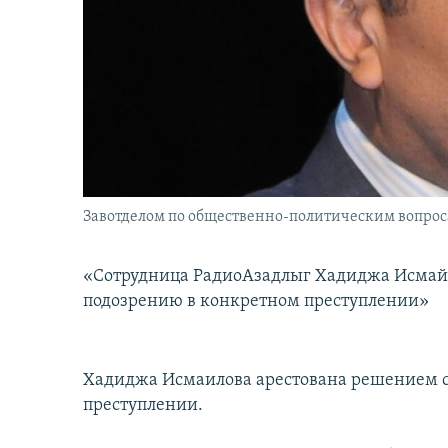
İNFOQRAFIKA
AZƏRBAYCAN ƏDƏBIYYATI KITABXANASI
MISSIYAMIZ
KARIKATURA
İSLAM VƏ DEMOKRATIYA
PEŞƏ ETIKASI VƏ JURNALISTIKA
STANDARTLARIMIZ
İZ - MƏDƏNIYYƏT PROQRAMI
MATERIALLARIMIZDAN ISTIFADƏ
AZADLIQRADIOSU MOBIL TELEFONUNUZDA
BIZIMLƏ ƏLAQƏ
XƏBƏR BÜLLETENLƏRIMIZ
Завотделом по общественно-политическим вопрос
«Сотрудница РадиоАзадлыг Хадиджа Исмайл
подозрению в конкретном преступлении»
Хадиджа Исмаилова арестована решением су
преступлении.