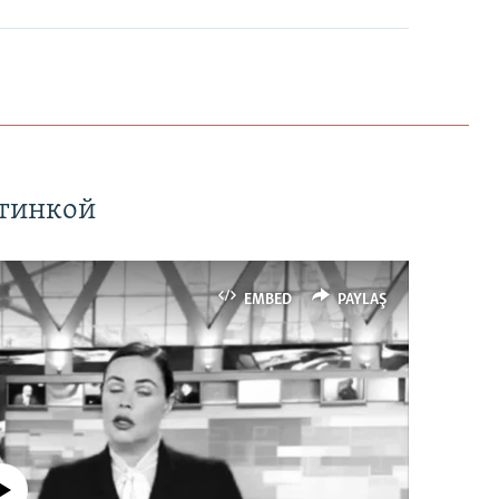
ртинкой
EMBED
PAYLAŞ
currently available