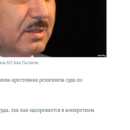
ам АП Али Гасанов
ова арестована решением суда по
да, так как одозревается в конкретном