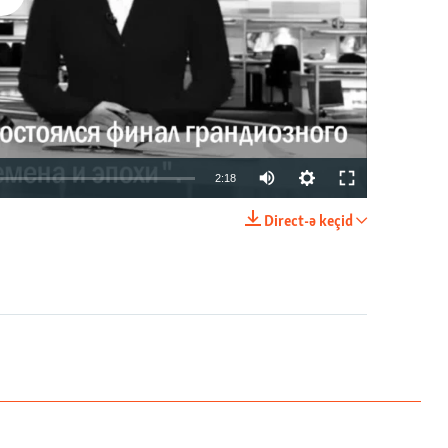
2:18
Direct-ə keçid
EMBED
PAYLAŞ