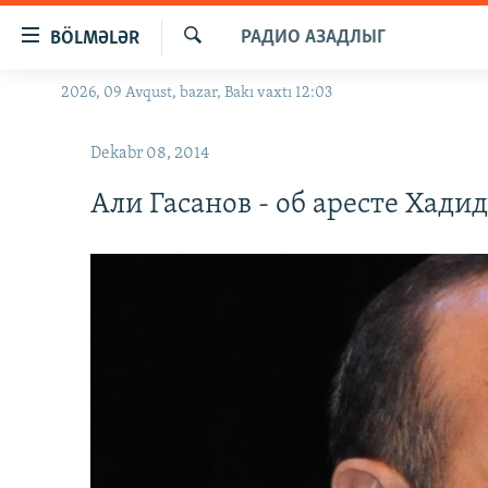
Keçid
РАДИО АЗАДЛЫГ
BÖLMƏLƏR
linkləri
Axtar
Əsas
2026, 09 Avqust, bazar, Bakı vaxtı 12:03
GÜNDƏM
məzmuna
#İZAHLA
qayıt
Dekabr 08, 2014
Əsas
KORRUPSIOMETR
naviqasiyaya
Али Гасанов - об аресте Хад
#ƏSLINDƏ
qayıt
Axtarışa
FƏRQƏ BAX
keç
QANUNI DOĞRU
ARAŞDIRMA
MULTIMEDIA
RADIO ARXIV
VIDEO
HAQQIMIZDA
FOTOQALEREYA
OXU ZALI