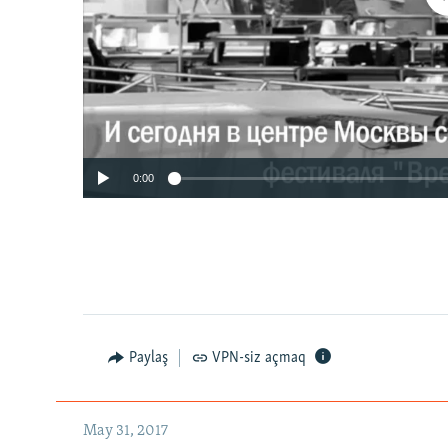
0:00
Paylaş
VPN-siz açmaq
May 31, 2017