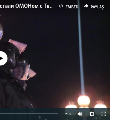
Как украинские "беркутовцы" с Майдана стали ОМОНом с Тверской
EMBED
PAYLAŞ
currently available
7:18
EMBED
PAYLAŞ