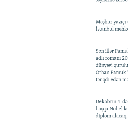
səylərinə zərb
Məşhur yazıçı
İstanbul məhkəm
Son illər Pamu
adlı romanı 20
dünyəvi qurulu
Orhan Pamuk Tü
tənqdi edən mə
Dekabrın 4-də
başqa Nobel la
diplom alacaq.