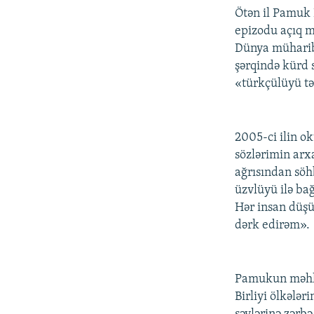
Ötən il Pamuk İ
epizodu açıq m
Dünya müharibə
şərqində kürd 
«türkçülüyü tə
2005-ci ilin 
sözlərimin arx
ağrısından söh
üzvlüyü ilə bağ
Hər insan düşü
dərk edirəm».
Pamukun məhkəm
Birliyi ölkələ