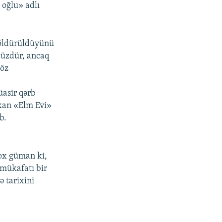
 oğlu» adlı
 öldürüldüyünü
düzdür, ancaq
 öz
üasir qərb
çıxan «Elm Evi»
b.
ox güman ki,
mükafatı bir
 tarixini