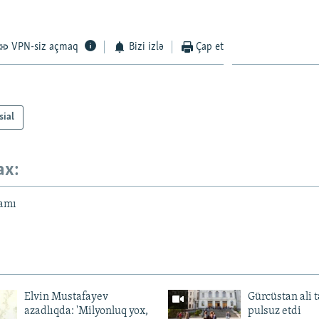
VPN-siz açmaq
Bizi izlə
Çap et
sial
ax:
amı
Elvin Mustafayev
Gürcüstan ali t
azadlıqda: 'Milyonluq yox,
pulsuz etdi