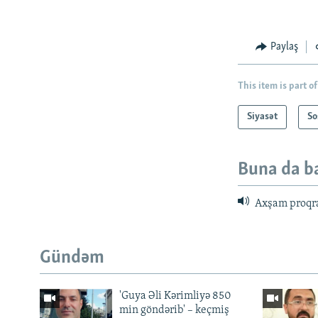
Paylaş
This item is part of
Siyasət
So
Buna da b
Axşam proqr
Gündəm
'Guya Əli Kərimliyə 850
min göndərib' – keçmiş