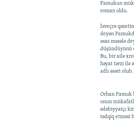
Pamukun mükafa
roman oldu.
İsveçrə qəzeti
deyən Pamukda
əsas məsələ dey
düşündüyünü 
Bu, bir ailə x
həyat tərzi ilə
adlı əsəri olu
Orhan Pamuk b
onun mükafatla
ədəbiyyatçı ki
tədqiq etməsi b