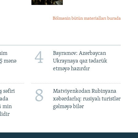
Bölmənin bütün materialları burada
4
ənim
Bayramov: Azərbaycan
BŞ mənə
Ukraynaya qaz tədarük
etməyə hazırdır
8
 səfiri
Matviyenkodan Rubinyana
mada
xəbərdarlıq: rusiyalı turistlər
4 min
gəlməyə bilər
lidir