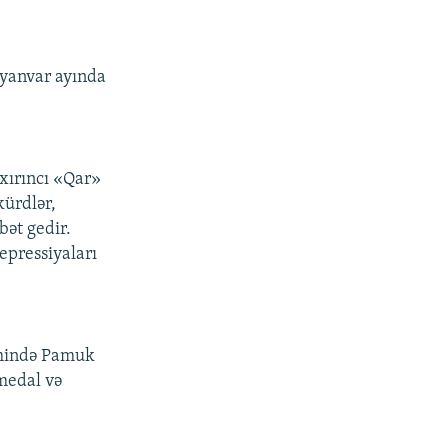
 yanvar ayında
axırıncı «Qar»
kürdlər,
bət gedir.
epressiyaları
imində Pamuk
 medal və