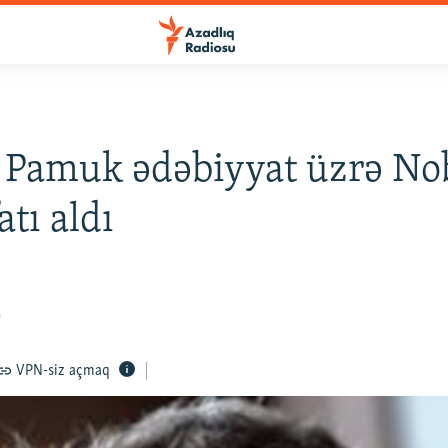
 Pamuk ədəbiyyat üzrə No
tı aldı
6
VPN-siz açmaq