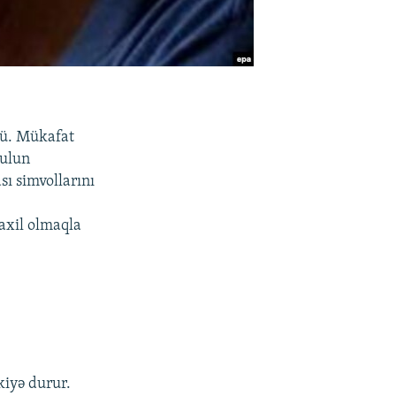
dü. Mükafat
bulun
ı simvollarını
axil olmaqla
kiyə durur.