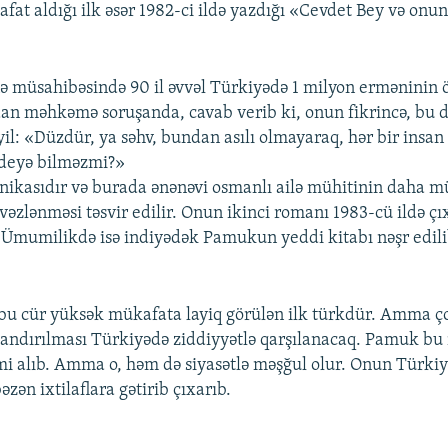
t aldığı ilk əsər 1982-ci ildə yazdığı «Cevdet Bey və onun
nə müsahibəsində 90 il əvvəl Türkiyədə 1 milyon erməninin
n məhkəmə soruşanda, cavab verib ki, onun fikrincə, bu 
il: «Düzdür, ya səhv, bundan asılı olmayaraq, hər bir insan
deyə bilməzmi?»
ronikasıdır və burada ənənəvi osmanlı ailə mühitinin daha m
 əvəzlənməsi təsvir edilir. Onun ikinci romanı 1983-cü ildə 
b. Ümumilikdə isə indiyədək Pamukun yeddi kitabı nəşr edili
u cür yüksək mükafata layiq görülən ilk türkdür. Amma ç
ndırılması Türkiyədə ziddiyyətlə qarşılanacaq. Pamuk bu 
mi alıb. Amma o, həm də siyasətlə məşğul olur. Onun Türkiyə
əzən ixtilaflara gətirib çıxarıb.