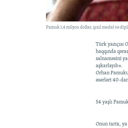
Pamuk 1.4 milyon dollar, qızıl medal və dip
Türk yazıçısı 
haqqında qərar
salnaməsini ya
aşkarlayıb».
Orhan Pamukun
əsərləri 40-dan
54 yaşlı Pamuk
Onun tarix, ya