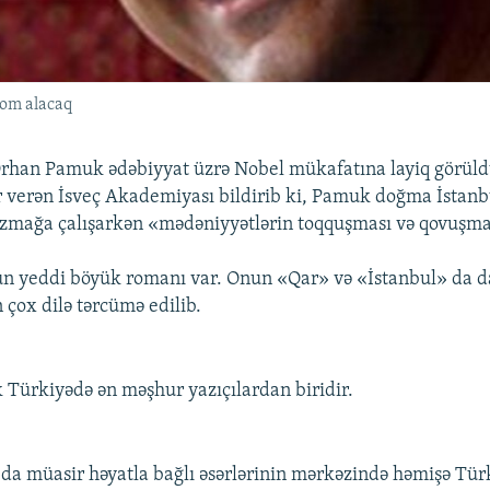
lom alacaq
Orhan Pamuk ədəbiyyat üzrə Nobel mükafatına layiq görül
 verən İsveç Akademiyası bildirib ki, Pamuk doğma İstan
zmağa çalışarkən «mədəniyyətlərin toqquşması və qovuşmas
 yeddi böyük romanı var. Onun «Qar» və «İstanbul» da d
 çox dilə tərcümə edilib.
 Türkiyədə ən məşhur yazıçılardan biridir.
 da müasir həyatla bağlı əsərlərinin mərkəzində həmişə Tür