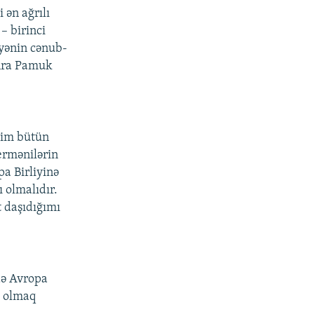
 ən ağrılı
– birinci
yənin cənub-
onra Pamuk
yim bütün
ermənilərin
a Birliyinə
ı olmalıdır.
 daşıdığımı
də Avropa
v olmaq