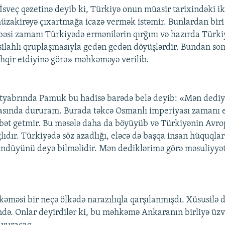
sveç qəzetinə deyib ki, Türkiyə onun müasir tarixindəki iki
üzakirəyə çıxartmağa icazə vermək istəmir. Bunlardan biri 
si zamanı Türkiyədə ermənilərin qırğını və hazırda Türki
silahlı qruplaşmasıyla gedən gedən döyüşlərdir. Bundan s
hqir etdiyinə görə» məhkəməyə verilib.
oktyabrında Pamuk bu hadisə barədə belə deyib: «Mən dedi
asında dururam. Burada təkcə Osmanlı imperiyası zamanı 
bət getmir. Bu məsələ daha da böyüyüb və Türkiyənin Avrop
lıdır. Türkiyədə söz azadlığı, eləcə də başqa insan hüquqlar
ndüyünü deyə bilməlidir. Mən dediklərimə görə məsuliyyət
əsi bir neçə ölkədə narazılıqla qarşılanmışdı. Xüsusilə 
rində. Onlar deyirdilər ki, bu məhkəmə Ankaranın birliyə üz