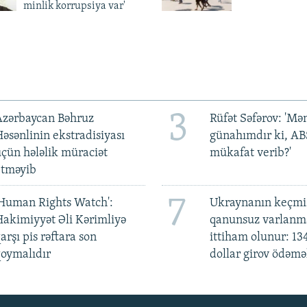
minlik korrupsiya var'
3
Azərbaycan Bəhruz
Rüfət Səfərov: 'M
əsənlinin ekstradisiyası
günahımdır ki, A
çün hələlik müraciət
mükafat verib?'
etməyib
7
Human Rights Watch':
Ukraynanın keçmiş
akimiyyət Əli Kərimliyə
qanunsuz varlan
arşı pis rəftara son
ittiham olunur: 13
oymalıdır
dollar girov ödəmə