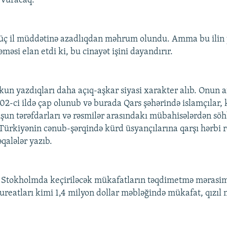
ə vuracaq.
 üç il müddətinə azadlıqdan məhrum olundu. Amma bu ilin
əsi elan etdi ki, bu cinayət işini dayandırır.
kun yazdıqları daha açıq-aşkar siyasi xarakter alıb. Onun 
02-ci ildə çap olunub və burada Qars şəhərində islamçılar, 
şun tərəfdarları və rəsmilər arasındakı mübahisələrdən söh
rkiyənin cənub-şərqində kürd üsyançılarına qarşı hərbi r
qalələr yazıb.
 Stokholmda keçiriləcək mükafatların təqdimetmə məras
ureatları kimi 1,4 milyon dollar məbləğində mükafat, qızıl