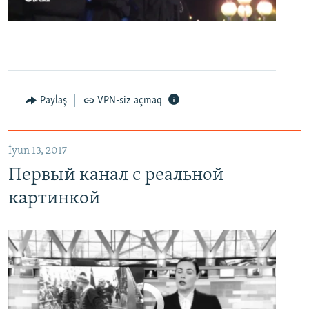
0:00
0:07:18
EMBED
PAYLAŞ
Первый канал с реальной картинкой
Paylaş
VPN-siz açmaq
EMBED
PAYLAŞ
İyun 13, 2017
Первый канал с реальной
картинкой
No media source currently available