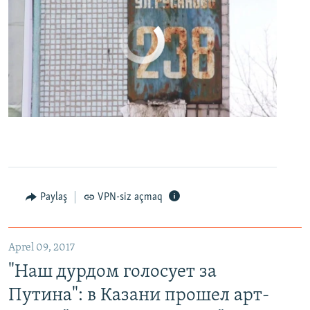
No media source currently available
0:00
0:24:27
EMBED
PAYLAŞ
Paylaş
VPN-siz açmaq
"Наш дурдом голосует за Путина": в Казани прошел арт-пикет "Открытой России"
EMBED
PAYLAŞ
Aprel 09, 2017
"Наш дурдом голосует за
Путина": в Казани прошел арт-