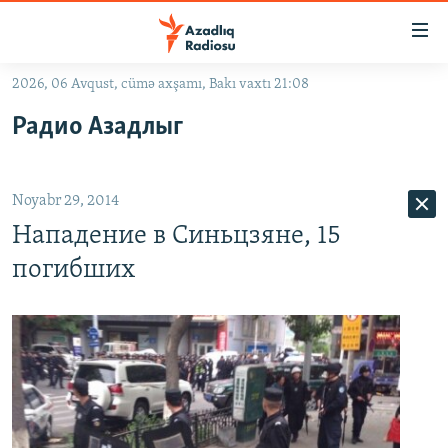
Keçid
linkləri
Əsas
2026, 06 Avqust, cümə axşamı, Bakı vaxtı 21:08
məzmuna
GÜNDƏM
Радио Азадлыг
qayıt
#İZAHLA
Əsas
KORRUPSIOMETR
naviqasiyaya
Noyabr 29, 2014
qayıt
#ƏSLINDƏ
Axtarışa
Нападение в Синьцзяне, 15
FƏRQƏ BAX
keç
погибших
QANUNI DOĞRU
ARAŞDIRMA
MULTIMEDIA
RADIO ARXIV
VIDEO
HAQQIMIZDA
FOTOQALEREYA
OXU ZALI