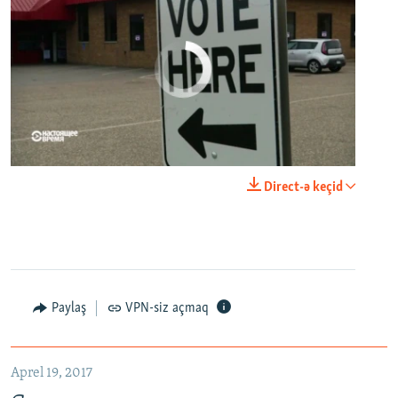
No media source currently available
0:00
0:21:34
Direct-ə keçid
EMBED
PAYLAŞ
Paylaş
VPN-siz açmaq
Aprel 19, 2017