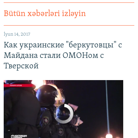
Bütün xəbərləri izləyin
Как украинские "беркутовцы" с Майдана стали ОМОНом с Тверской
EMBED
PAYLAŞ
İyun 14, 2017
Как украинские "беркутовцы" с
Майдана стали ОМОНом с
Тверской
No media source currently available