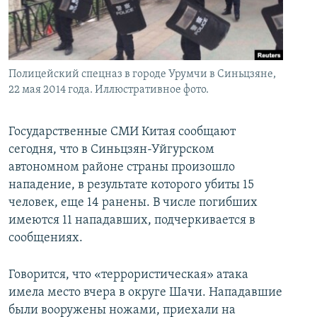
İNFOQRAFIKA
AZƏRBAYCAN ƏDƏBIYYATI KITABXANASI
MISSIYAMIZ
BIZI IZLƏ
KARIKATURA
İSLAM VƏ DEMOKRATIYA
PEŞƏ ETIKASI VƏ JURNALISTIKA STANDARTLARIMIZ
İZ - MƏDƏNIYYƏT PROQRAMI
MATERIALLARIMIZDAN ISTIFADƏ
Полицейский спецназ в городе Урумчи в Синьцзяне,
AZADLIQRADIOSU MOBIL TELEFONUNUZDA
22 мая 2014 года. Иллюстративное фото.
RFE/RL-in bütün saytları
BIZIMLƏ ƏLAQƏ
Государственные СМИ Китая сообщают
XƏBƏR BÜLLETENLƏRIMIZ
сегодня, что в Синьцзян-Уйгурском
автономном районе страны произошло
нападение, в результате которого убиты 15
человек, еще 14 ранены. В числе погибших
имеются 11 нападавших, подчеркивается в
сообщениях.
Говорится, что «террористическая» атака
имела место вчера в округе Шачи. Нападавшие
были вооружены ножами, приехали на