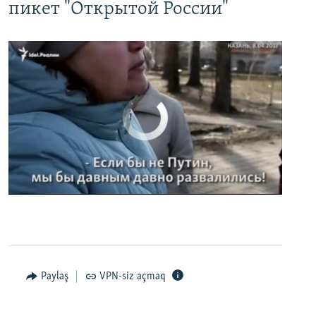
пикет "Открытой России"
No media source currently available
0:00
0:02:32
EMBED
PAYLAŞ
Paylaş
VPN-siz açmaq