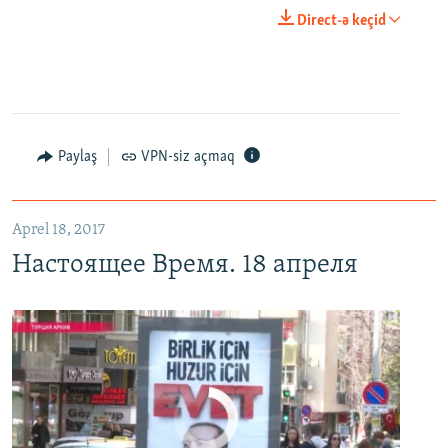
0:00
0:25:27
Direct-ə keçid
EMBED
PAYLAŞ
Настоящее Время. 18 апреля
EMBED
PAYLAŞ
Paylaş
VPN-siz açmaq
Aprel 18, 2017
Настоящее Время. 18 апреля
No media source currently available