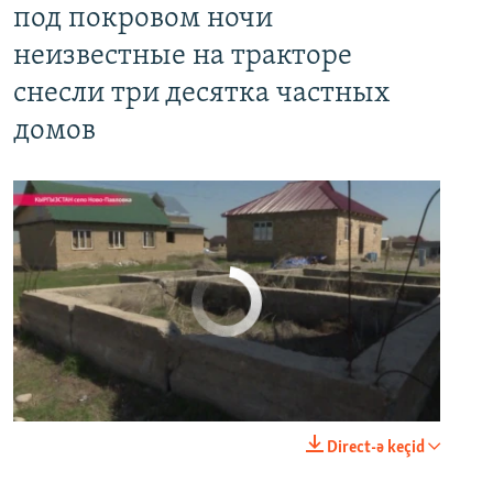
под покровом ночи
неизвестные на тракторе
снесли три десятка частных
домов
No media source currently available
0:00
0:03:43
Direct-ə keçid
EMBED
PAYLAŞ