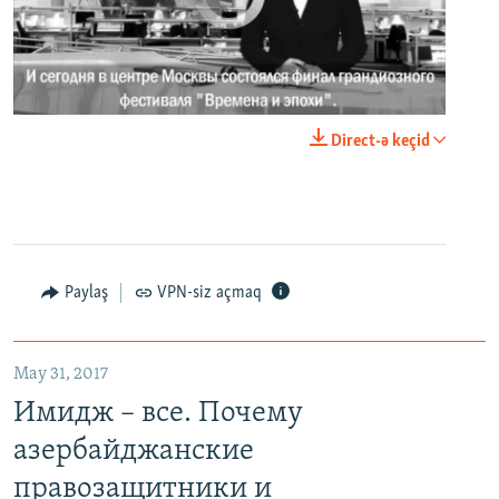
0:00
0:02:18
Direct-ə keçid
EMBED
PAYLAŞ
Paylaş
VPN-siz açmaq
May 31, 2017
Имидж – все. Почему азербайджанские правозащитники и независимые журналисты попадают в тюрьму
Имидж – все. Почему
EMBED
PAYLAŞ
азербайджанские
правозащитники и