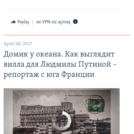
Paylaş
VPN-siz açmaq
Домик у океана. Как выглядит вилла для Людмилы Путиной – репортаж с юга Франции
EMBED
PAYLAŞ
Aprel 28, 2017
Домик у океана. Как выглядит
вилла для Людмилы Путиной –
репортаж с юга Франции
No media source currently available