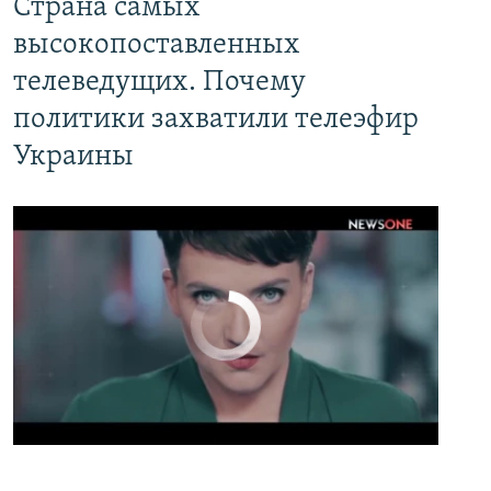
Страна самых высокопоставленных телеведущих. Почему политики захватили телеэфир Украины
Страна самых
EMBED
PAYLAŞ
высокопоставленных
телеведущих. Почему
политики захватили телеэфир
Украины
No media source currently available
0:00
0:02:13
EMBED
PAYLAŞ