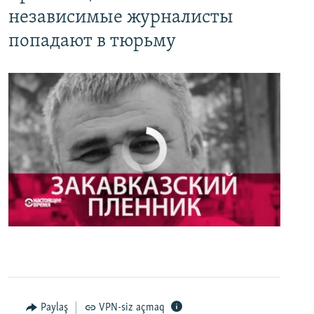
независимые журналисты
попадают в тюрьму
No media source currently available
0:00
0:27:35
EMBED
PAYLAŞ
Настоящее Время. 3 мая
EMBED
PAYLAŞ
Paylaş
VPN-siz açmaq