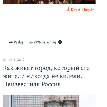
0:00
0:23:20
Direct-ə keçid
EMBED
PAYLAŞ
Paylaş
VPN-siz açmaq
Как живет город, который его жители никогда не видели. Неизвестная Россия
EMBED
PAYLAŞ
Aprel 11, 2017
Как живет город, который его
жители никогда не видели.
Неизвестная Россия