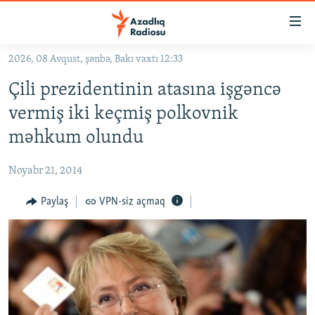
Keçid
linkləri
Əsas
2026, 08 Avqust, şənbə, Bakı vaxtı 12:33
məzmuna
GÜNDƏM
Çili prezidentinin atasına işgəncə
qayıt
#İZAHLA
Əsas
vermiş iki keçmiş polkovnik
KORRUPSIOMETR
naviqasiyaya
məhkum olundu
qayıt
#ƏSLINDƏ
Axtarışa
Noyabr 21, 2014
FƏRQƏ BAX
keç
QANUNI DOĞRU
Paylaş
VPN-siz açmaq
ARAŞDIRMA
MULTIMEDIA
RADIO ARXIV
VIDEO
HAQQIMIZDA
FOTOQALEREYA
OXU ZALI