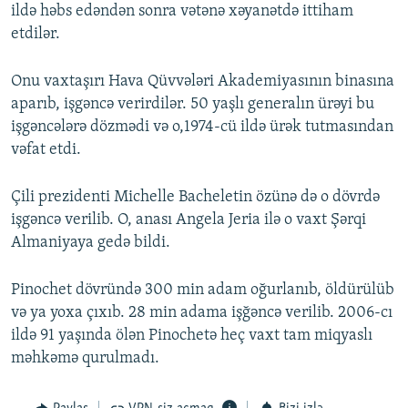
ildə həbs edəndən sonra vətənə xəyanətdə ittiham
etdilər.
Onu vaxtaşırı Hava Qüvvələri Akademiyasının binasına
aparıb, işgəncə verirdilər. 50 yaşlı generalın ürəyi bu
işgəncələrə dözmədi və o,1974-cü ildə ürək tutmasından
vəfat etdi.
Çili prezidenti Michelle Bacheletin özünə də o dövrdə
işgəncə verilib. O, anası Angela Jeria ilə o vaxt Şərqi
Almaniyaya gedə bildi.
Pinochet dövründə 300 min adam oğurlanıb, öldürülüb
və ya yoxa çıxıb. 28 min adama işğəncə verilib. 2006-cı
ildə 91 yaşında ölən Pinochetə heç vaxt tam miqyaslı
məhkəmə qurulmadı.