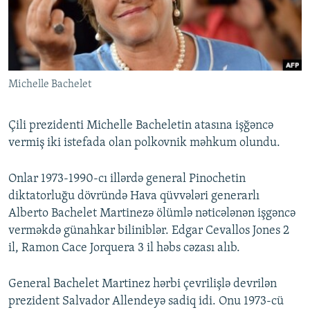
İNFOQRAFIKA
AZƏRBAYCAN ƏDƏBIYYATI KITABXANASI
MISSIYAMIZ
BIZI IZLƏ
KARIKATURA
İSLAM VƏ DEMOKRATIYA
PEŞƏ ETIKASI VƏ JURNALISTIKA STANDARTLARIMIZ
İZ - MƏDƏNIYYƏT PROQRAMI
MATERIALLARIMIZDAN ISTIFADƏ
Michelle Bachelet
AZADLIQRADIOSU MOBIL TELEFONUNUZDA
RFE/RL-in bütün saytları
BIZIMLƏ ƏLAQƏ
Çili prezidenti Michelle Bacheletin atasına işğəncə
XƏBƏR BÜLLETENLƏRIMIZ
vermiş iki istefada olan polkovnik məhkum olundu.
Onlar 1973-1990-cı illərdə general Pinochetin
diktatorluğu dövründə Hava qüvvələri generarlı
Alberto Bachelet Martinezə ölümlə nəticələnən işgəncə
verməkdə günahkar biliniblər. Edgar Cevallos Jones 2
il, Ramon Cace Jorquera 3 il həbs cəzası alıb.
General Bachelet Martinez hərbi çevrilişlə devrilən
prezident Salvador Allendeyə sadiq idi. Onu 1973-cü