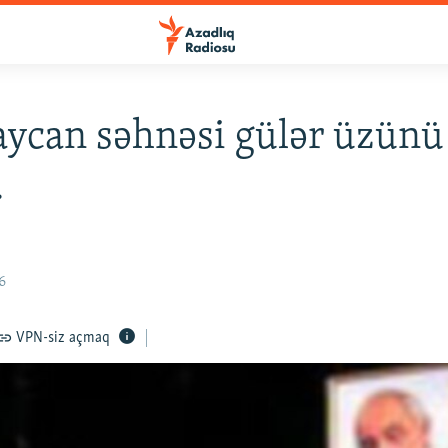
ycan səhnəsi gülər üzünü
.
6
VPN-siz açmaq