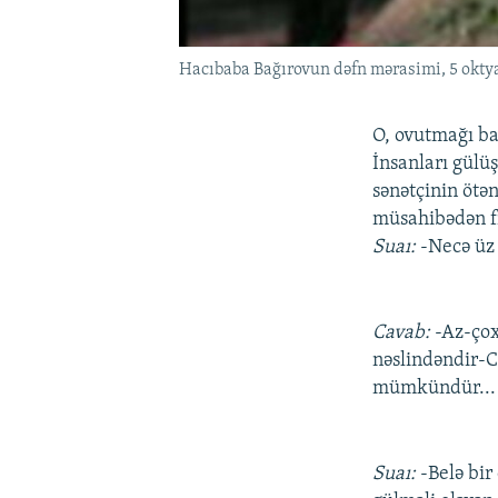
Hacıbaba Bağırovun dəfn mərasimi, 5 okty
O, ovutmağı ba
İnsanları gülü
sənətçinin ötə
müsahibədən f
Suaı:
-Necə üz
Cavab:
-Az-çox
nəslindəndir-C
mümkündür...
Suaı:
-Belə bir