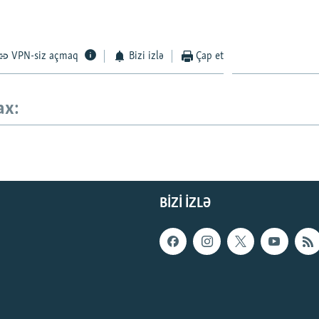
VPN-siz açmaq
Bizi izlə
Çap et
ax:
BIZI IZLƏ