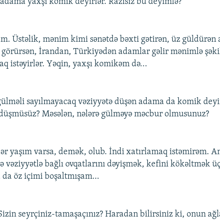
 adama yaxşı komik deyirlər. Razısız bu deyimlə?
m. Üstəlik, mənim kimi sənətdə bəxti gətirən, üz güldürə
də görürsən, İrandan, Türkiyədən adamlar gəlir mənimlə şəki
q istəyirlər. Yəqin, yaxşı komikəm də...
gülməli sayılmayacaq vəziyyətə düşən adama da komik dey
ə düşmüsüz? Məsələn, nələrə gülməyə məcbur olmusunuz?
ər yaşım varsa, demək, olub. İndi xatırlamaq istəmirəm. 
lə vəziyyətlə bağlı ovqatlarını dəyişmək, kefini kökəltmək ü
a da öz içimi boşaltmışam…
Sizin seyrçiniz-tamaşaçınız? Haradan bilirsiniz ki, onun a