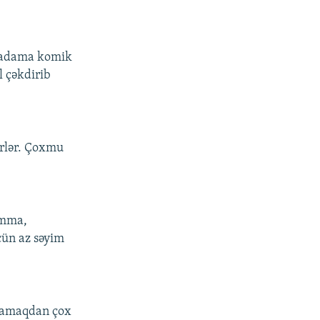
n adama komik
l çəkdirib
irlər. Çoxmu
Amma,
çün az səyim
ğlamaqdan çox