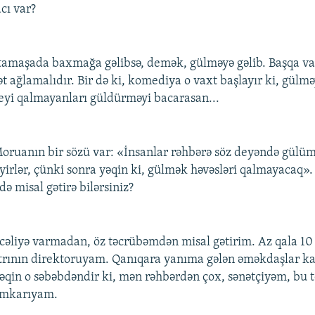
cı var?
amaşada baxmağa gəlibsə, demək, gülməyə gəlib. Başqa vax
t ağlamalıdır. Bir də ki, komediya o vaxt başlayır ki, gülmə
eyi qalmayanları güldürməyi bacarasan...
oruanın bir sözü var: «İnsanlar rəhbərə söz deyəndə gülüm
yirlər, çünki sonra yəqin ki, gülmək həvəsləri qalmayacaq».
ə misal gətirə bilərsiniz?
cəliyə varmadan, öz təcrübəmdən misal gətirim. Az qala 10 i
rının direktoruyam. Qanıqara yanıma gələn əməkdaşlar ka
 Yəqin o səbəbdəndir ki, mən rəhbərdən çox, sənətçiyəm, bu 
həmkarıyam.