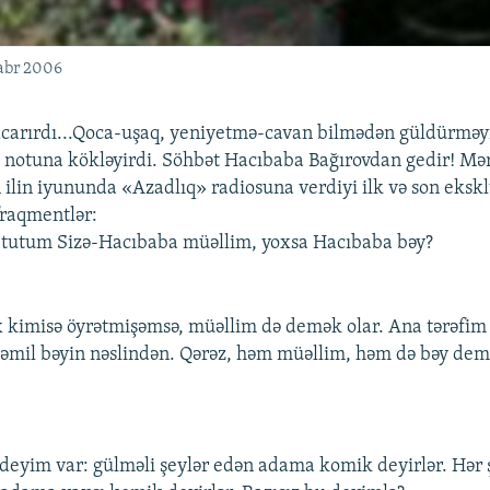
abr 2006
carırdı...Qoca-uşaq, yeniyetmə-cavan bilmədən güldürməyi
ş notuna kökləyirdi. Söhbət Hacıbaba Bağırovdan gedir! M
n ilin iyununda «Azadlıq» radiosuna verdiyi ilk və son eksk
raqmentlər:
 tutum Sizə-Hacıbaba müəllim, yoxsa Hacıbaba bəy?
 kimisə öyrətmişəmsə, müəllim də demək olar. Ana tərəfim
əmil bəyin nəslindən. Qərəz, həm müəllim, həm də bəy de
 deyim var: gülməli şeylər edən adama komik deyirlər. Hər 