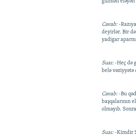
gülməli eləyən
Cavab:
-Razıya
deyirlər. Bir 
yadigar aparma
Suaı:
-Heç də 
belə vəziyyət
Cavab:
-Bu qəd
başqalarının e
olmayıb. Sonr
Suaı:
-Kimdir 