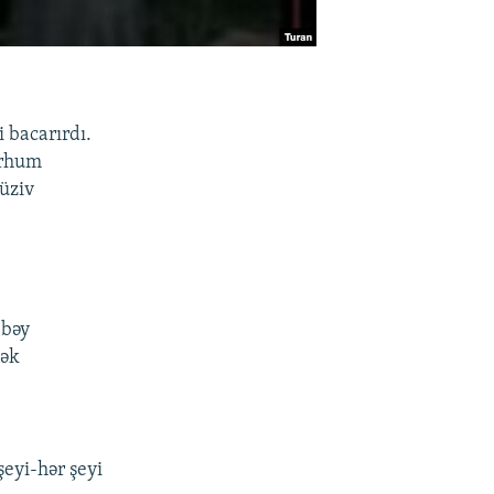
 bacarırdı.
ərhum
lüziv
 bəy
mək
şeyi-hər şeyi