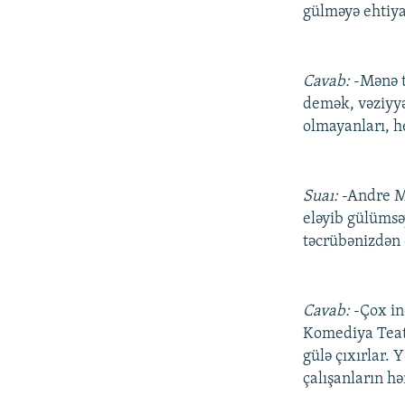
gülməyə ehtiya
Cavab:
-Mənə t
demək, vəziyyə
olmayanları, h
Suaı:
-Andre M
eləyib gülümsə
təcrübənizdən d
Cavab:
-Çox in
Komediya Teat
gülə çıxırlar.
çalışanların 