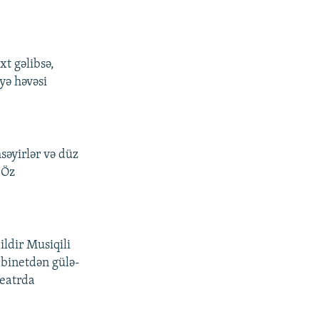
t gəlibsə,
yə həvəsi
səyirlər və düz
 Öz
ldir Musiqili
binetdən gülə-
teatrda