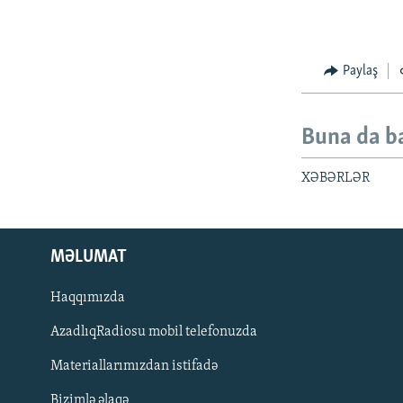
Paylaş
Buna da b
XƏBƏRLƏR
MƏLUMAT
Haqqımızda
AzadlıqRadiosu mobil telefonuzda
Materiallarımızdan istifadə
BIZI IZLƏ
Bizimlə əlaqə