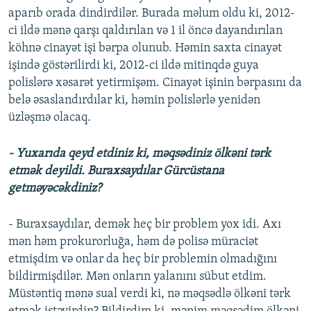
aparıb orada dindirdilər. Burada məlum oldu ki, 2012-
ci ildə mənə qarşı qaldırılan və 1 il öncə dayandırılan
köhnə cinayət işi bərpa olunub. Həmin saxta cinayət
işində göstərilirdi ki, 2012-ci ildə mitinqdə guya
polislərə xəsarət yetirmişəm. Cinayət işinin bərpasını da
belə əsaslandırdılar ki, həmin polislərlə yenidən
üzləşmə olacaq.
- Yuxarıda qeyd etdiniz ki, məqsədiniz ölkəni tərk
etmək deyildi. Buraxsaydılar Gürcüstana
getməyəcəkdiniz?
- Buraxsaydılar, demək heç bir problem yox idi. Axı
mən həm prokurorluğa, həm də polisə müraciət
etmişdim və onlar da heç bir problemin olmadığını
bildirmişdilər. Mən onların yalanını sübut etdim.
Müstəntiq mənə sual verdi ki, nə məqsədlə ölkəni tərk