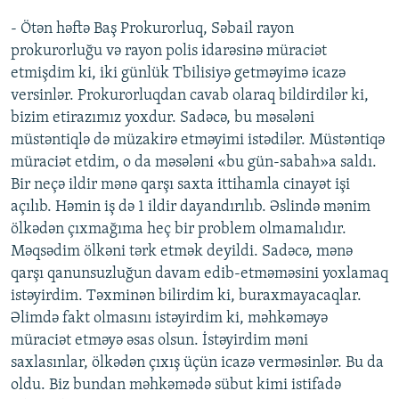
- Ötən həftə Baş Prokurorluq, Səbail rayon
prokurorluğu və rayon polis idarəsinə müraciət
etmişdim ki, iki günlük Tbilisiyə getməyimə icazə
versinlər. Prokurorluqdan cavab olaraq bildirdilər ki,
bizim etirazımız yoxdur. Sadəcə, bu məsələni
müstəntiqlə də müzakirə etməyimi istədilər. Müstəntiqə
müraciət etdim, o da məsələni «bu gün-sabah»a saldı.
Bir neçə ildir mənə qarşı saxta ittihamla cinayət işi
açılıb. Həmin iş də 1 ildir dayandırılıb. Əslində mənim
ölkədən çıxmağıma heç bir problem olmamalıdır.
Məqsədim ölkəni tərk etmək deyildi. Sadəcə, mənə
qarşı qanunsuzluğun davam edib-etməməsini yoxlamaq
istəyirdim. Təxminən bilirdim ki, buraxmayacaqlar.
Əlimdə fakt olmasını istəyirdim ki, məhkəməyə
müraciət etməyə əsas olsun. İstəyirdim məni
saxlasınlar, ölkədən çıxış üçün icazə verməsinlər. Bu da
oldu. Biz bundan məhkəmədə sübut kimi istifadə