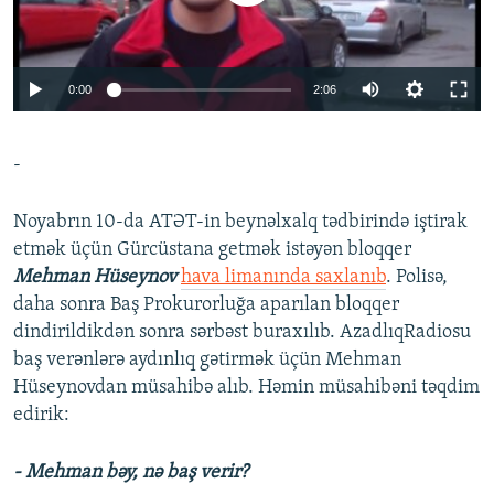
İNFOQRAFIKA
AZƏRBAYCAN ƏDƏBIYYATI KITABXANASI
MISSIYAMIZ
BIZI IZLƏ
KARIKATURA
İSLAM VƏ DEMOKRATIYA
PEŞƏ ETIKASI VƏ JURNALISTIKA STANDARTLARIMIZ
0:00
2:06
İZ - MƏDƏNIYYƏT PROQRAMI
MATERIALLARIMIZDAN ISTIFADƏ
AZADLIQRADIOSU MOBIL TELEFONUNUZDA
RFE/RL-in bütün saytları
-
BIZIMLƏ ƏLAQƏ
XƏBƏR BÜLLETENLƏRIMIZ
Noyabrın 10-da ATƏT-in beynəlxalq tədbirində iştirak
etmək üçün Gürcüstana getmək istəyən bloqqer
Mehman Hüseynov
hava limanında saxlanıb
. Polisə,
daha sonra Baş Prokurorluğa aparılan bloqqer
dindirildikdən sonra sərbəst buraxılıb. AzadlıqRadiosu
baş verənlərə aydınlıq gətirmək üçün Mehman
Hüseynovdan müsahibə alıb. Həmin müsahibəni təqdim
edirik:
- Mehman bəy, nə baş verir?