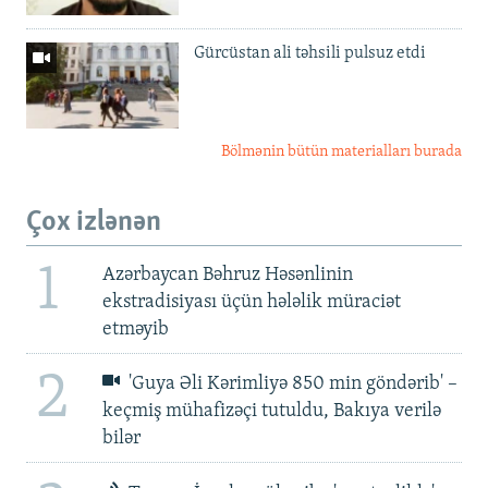
Gürcüstan ali təhsili pulsuz etdi
Bölmənin bütün materialları burada
Çox izlənən
1
Azərbaycan Bəhruz Həsənlinin
ekstradisiyası üçün hələlik müraciət
etməyib
2
'Guya Əli Kərimliyə 850 min göndərib' –
keçmiş mühafizəçi tutuldu, Bakıya verilə
bilər