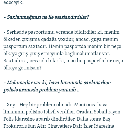
edəcəyik.
- Saxlanmağınızı nə ilə əsaslandırdılar?
- Sərhəddə pasportumu verəndə bildirdilər ki, mənim
ölkədən çıxışıma qadağa yoxdur, ancaq, guya mənim
pasportum saxtadır. Həmin pasportda mənim bir neçə
ölkəyə giriş-çıxış etməyimlə bağlıməlumatlar var.
Saxtadırsa, necə ola bilər ki, mən bu pasportla bir neçə
ölkəyə getmişəm?
- Məlumatlar var ki, hava limanında saxlanarkən
polislə aranızda problem yaranıb...
- Xeyr. Heç bir problem olmadı. Məni öncə hava
limanının polisinə təhvil verdilər. Oradan Səbail rayon
Polis İdarəsinə aparıb dindirdilər. Daha sonra Baş
Prokurorluğun Ağır Cinayətlərə Dair İşlər İdarəsinə