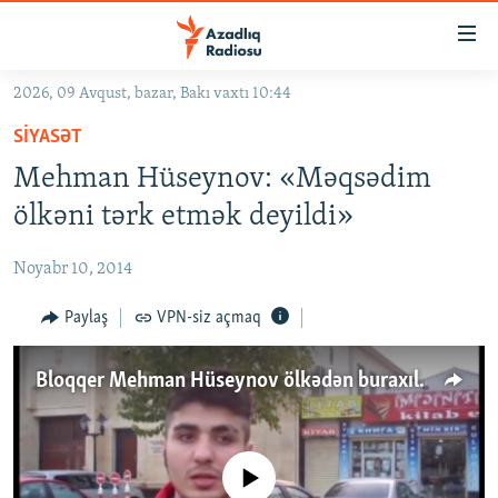
Keçid
linkləri
Əsas
2026, 09 Avqust, bazar, Bakı vaxtı 10:44
məzmuna
GÜNDƏM
SIYASƏT
qayıt
#İZAHLA
Əsas
Mehman Hüseynov: «Məqsədim
KORRUPSIOMETR
naviqasiyaya
ölkəni tərk etmək deyildi»
qayıt
#ƏSLINDƏ
Axtarışa
Noyabr 10, 2014
FƏRQƏ BAX
keç
QANUNI DOĞRU
Paylaş
VPN-siz açmaq
ARAŞDIRMA
Bloqqer Mehman Hüseynov ölkədən buraxılmadı
MULTIMEDIA
RADIO ARXIV
VIDEO
HAQQIMIZDA
No media source currently available
FOTOQALEREYA
OXU ZALI