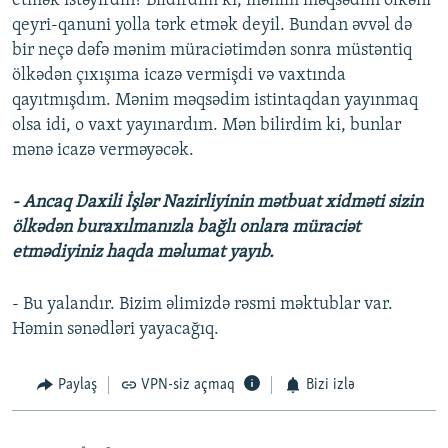
etmək istəyirdin? Bildirdim ki, mənim məqsədim ölkəni
qeyri-qanuni yolla tərk etmək deyil. Bundan əvvəl də
bir neçə dəfə mənim müraciətimdən sonra müstəntiq
ölkədən çıxışıma icazə vermişdi və vaxtında
qayıtmışdım. Mənim məqsədim istintaqdan yayınmaq
olsa idi, o vaxt yayınardım. Mən bilirdim ki, bunlar
mənə icazə verməyəcək.
- Ancaq Daxili İşlər Nazirliyinin mətbuat xidməti sizin
ölkədən buraxılmanızla bağlı onlara müraciət
etmədiyiniz haqda məlumat yayıb.
- Bu yalandır. Bizim əlimizdə rəsmi məktublar var.
Həmin sənədləri yayacağıq.
Paylaş
VPN-siz açmaq
Bizi izlə