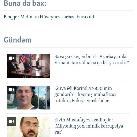
Buna da bax:
Bloqqer Mehman Hüseynov sərbəst buraxıldı
Gündəm
Savaşsız keçən bir il - Azərbaycanla
Ermənistan sülhə nə qədər yaxındır?
'Guya Əli Kərimliyə 850 min
göndərib' – keçmiş mühafizəçi
tutuldu, Bakıya verilə bilər
Elvin Mustafayev azadlıqda:
'Milyonluq yox, minlik korrupsiya
var'