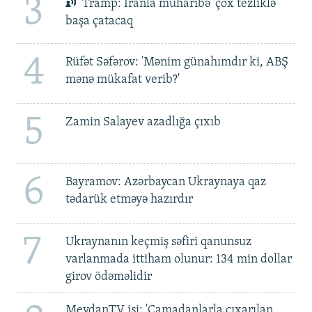
3
Tramp: İranla müharibə 'çox tezliklə'
başa çatacaq
4
Rüfət Səfərov: 'Mənim günahımdır ki, ABŞ
mənə mükafat verib?'
5
Zamin Salayev azadlığa çıxıb
6
Bayramov: Azərbaycan Ukraynaya qaz
tədarük etməyə hazırdır
7
Ukraynanın keçmiş səfiri qanunsuz
varlanmada ittiham olunur: 134 min dollar
girov ödəməlidir
MeydanTV işi: 'Çamadanlarla çıxarılan