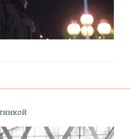
EMBED
PAYLAŞ
EMBED
PAYLAŞ
ртинкой