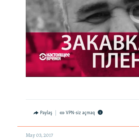
No media source 
Настоящее Время. 3 мая
0:00
0:27:35
Paylaş
VPN-siz açmaq
May 03, 2017