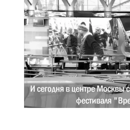
No media source 
0:00
0:02:18