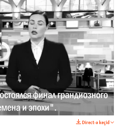
currently available
Имидж – все. Почему азербайджанские правозащитники и независимые журналисты попадают в тюрьму
EMBED
PAYLAŞ
Direct-ə keçid
EMBED
PAYLAŞ