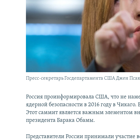
İNFOQRAFIKA
AZƏRBAYCAN ƏDƏBIYYATI KITABXANASI
MISSIYAMIZ
KARIKATURA
İSLAM VƏ DEMOKRATIYA
PEŞƏ ETIKASI VƏ JURNALISTIKA
STANDARTLARIMIZ
İZ - MƏDƏNIYYƏT PROQRAMI
MATERIALLARIMIZDAN ISTIFADƏ
AZADLIQRADIOSU MOBIL TELEFONUNUZDA
BIZIMLƏ ƏLAQƏ
XƏBƏR BÜLLETENLƏRIMIZ
Пресс-секретарь Госдепартамента США Джен Псак
Россия проинформировала США, что не наме
ядерной безопасности в 2016 году в Чикаго.
Этот саммит является важным элементом 
президента Барака Обамы.
Представители России принимали участие во