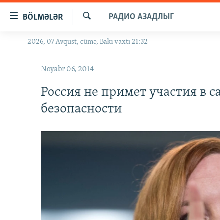
Keçid
РАДИО АЗАДЛЫГ
BÖLMƏLƏR
linkləri
Axtar
Əsas
2026, 07 Avqust, cümə, Bakı vaxtı 21:32
GÜNDƏM
məzmuna
#İZAHLA
qayıt
Noyabr 06, 2014
Əsas
KORRUPSIOMETR
naviqasiyaya
Россия не примет участия в 
#ƏSLINDƏ
qayıt
безопасности
Axtarışa
FƏRQƏ BAX
keç
QANUNI DOĞRU
ARAŞDIRMA
MULTIMEDIA
RADIO ARXIV
VIDEO
HAQQIMIZDA
FOTOQALEREYA
OXU ZALI