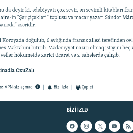
da deyir ki, ədəbiyyatı çox sevir, ən sevimli kitabları fran
aire-in “Şər çiçəkləri” toplusu və macar yazarı Sándor Már
anoda” əsəridir.
 Koreyada doğulub, 6 aylığında fransız ailəsi tərəfindən öv
nes Məktəbini bitirib. Mədəniyyət naziri olmaq istəyini heç 
vəllər hökumətdə xarici ticarət və s. sahələrdə çalışıb.
stinadla OxuZalı
VPN-siz açmaq
Bizi izlə
Çap et
BIZI IZLƏ