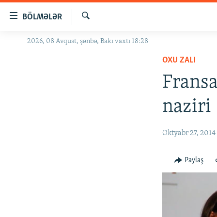
Keçid
BÖLMƏLƏR
linkləri
Axtar
Əsas
2026, 08 Avqust, şənbə, Bakı vaxtı 18:28
GÜNDƏM
məzmuna
OXU ZALI
#İZAHLA
qayıt
Əsas
Frans
KORRUPSIOMETR
naviqasiyaya
#ƏSLINDƏ
qayıt
naziri
Axtarışa
FƏRQƏ BAX
keç
QANUNI DOĞRU
Oktyabr 27, 2014
ARAŞDIRMA
Paylaş
MULTIMEDIA
RADIO ARXIV
VIDEO
HAQQIMIZDA
FOTOQALEREYA
OXU ZALI