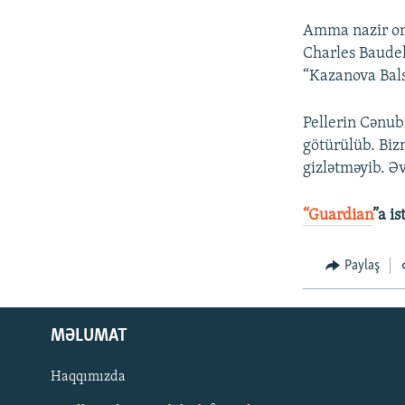
Amma nazir onu 
Charles Baudel
“Kazanova Bals
Pellerin Cənubi
götürülüb. Biz
gizlətməyib. Əv
“Guardian
”a i
Paylaş
MƏLUMAT
Haqqımızda