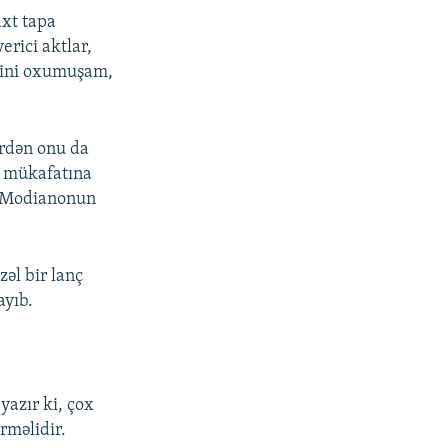
axt tapa
rici aktlar,
ərini oxumuşam,
rdən onu da
l mükafatına
ck Modianonun
özəl bir lanç
ayıb.
yazır ki, çox
rməlidir.