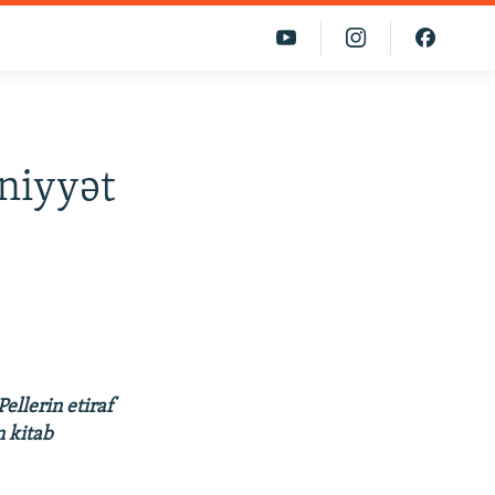
niyyət
ellerin etiraf
n kitab