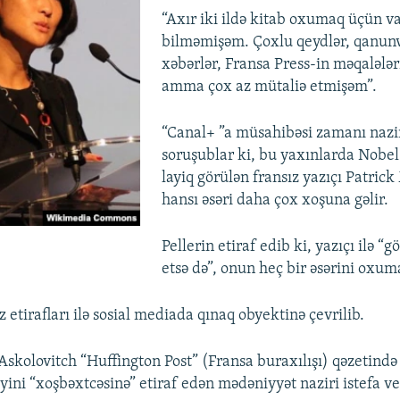
“Axır iki ildə kitab oxumaq üçün v
bilməmişəm. Çoxlu qeydlər, qanunve
xəbərlər, Fransa Press-in məqaləl
amma çox az mütaliə etmişəm”.
“Canal+ ”a müsahibəsi zamanı nazi
soruşublar ki, bu yaxınlarda Nobe
layiq görülən fransız yazıçı Patri
hansı əsəri daha çox xoşuna gəlir.
Pellerin etiraf edib ki, yazıçı ilə “g
etsə də”, onun heç bir əsərini oxum
öz etirafları ilə sosial mediada qınaq obyektinə çevrilib.
Askolovitch “Huffington Post” (Fransa buraxılışı) qəzetində 
yini “xoşbəxtcəsinə” etiraf edən mədəniyyət naziri istefa ve