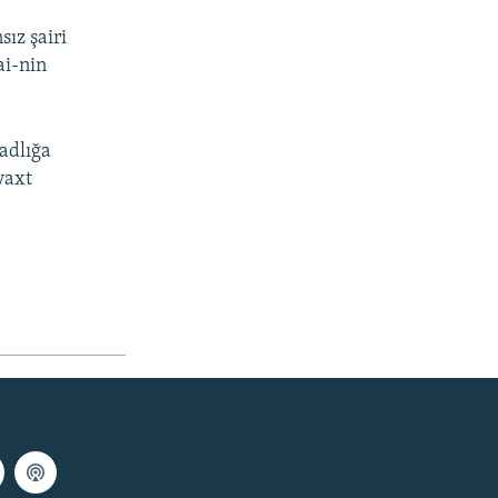
sız şairi
ai-nin
ladlığa
vaxt