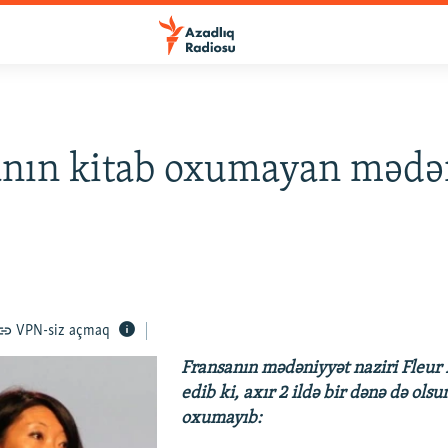
anın kitab oxumayan mədə
VPN-siz açmaq
Fransanın mədəniyyət naziri Fleur P
edib ki, axır 2 ildə bir dənə də olsu
oxumayıb: