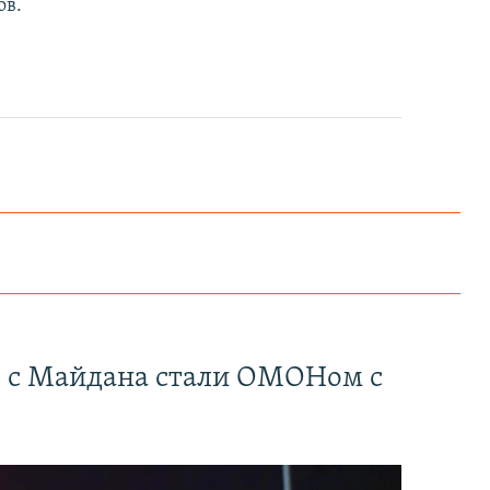
ов.
Как украинские "беркутовцы" с Майдана стали ОМОНом с Тверской
EMBED
PAYLAŞ
" с Майдана стали ОМОНом с