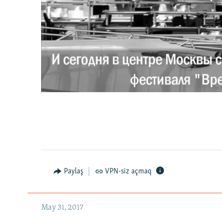
0:00
0:02:18
Paylaş
VPN-siz açmaq
May 31, 2017