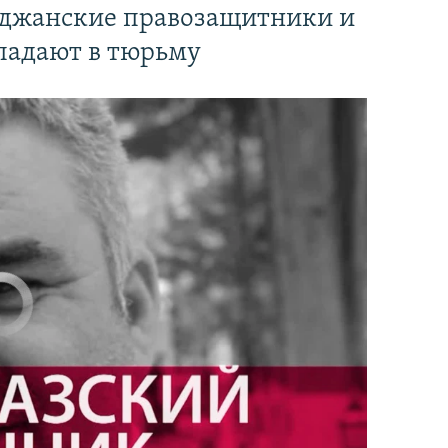
йджанские правозащитники и
падают в тюрьму
currently available
EMBED
PAYLAŞ