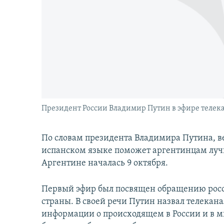
İNFOQRAFIKA
AZƏRBAYCAN ƏDƏBIYYATI KITABXANASI
MISSIYAMIZ
KARIKATURA
İSLAM VƏ DEMOKRATIYA
PEŞƏ ETIKASI VƏ JURNALISTIKA
STANDARTLARIMIZ
İZ - MƏDƏNIYYƏT PROQRAMI
MATERIALLARIMIZDAN ISTIFADƏ
AZADLIQRADIOSU MOBIL TELEFONUNUZDA
BIZIMLƏ ƏLAQƏ
XƏBƏR BÜLLETENLƏRIMIZ
Президент России Владимир Путин в эфире телекан
По словам президента Владимира Путина, ве
испанском языке поможет аргентинцам лучш
Аргентине началась 9 октября.
Первый эфир был посвящен обращению росс
страны. В своей речи Путин назвал телека
информации о происходящем в России и в ми