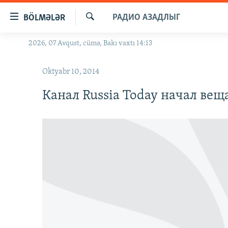
Keçid
РАДИО АЗАДЛЫГ
BÖLMƏLƏR
linkləri
Axtar
Əsas
2026, 07 Avqust, cümə, Bakı vaxtı 14:13
GÜNDƏM
məzmuna
#İZAHLA
qayıt
Oktyabr 10, 2014
Əsas
KORRUPSIOMETR
naviqasiyaya
Канал Russia Today начал вещ
#ƏSLINDƏ
qayıt
Axtarışa
FƏRQƏ BAX
keç
QANUNI DOĞRU
ARAŞDIRMA
MULTIMEDIA
RADIO ARXIV
VIDEO
HAQQIMIZDA
FOTOQALEREYA
OXU ZALI