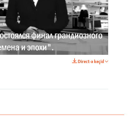
Имидж – все. Почему азербайджанские правозащитники и независимые журналисты попадают в тюрьму
EMBED
PAYLAŞ
Direct-ə keçid
EMBED
PAYLAŞ