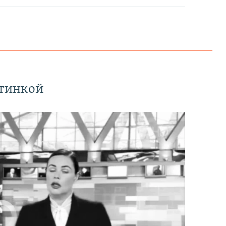
ртинкой
currently available