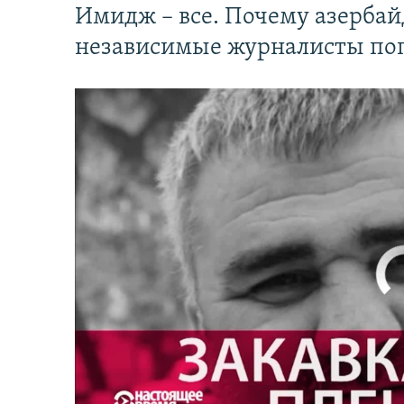
Имидж – все. Почему азерба
независимые журналисты по
No media source 
Настоящее Время. 3 мая