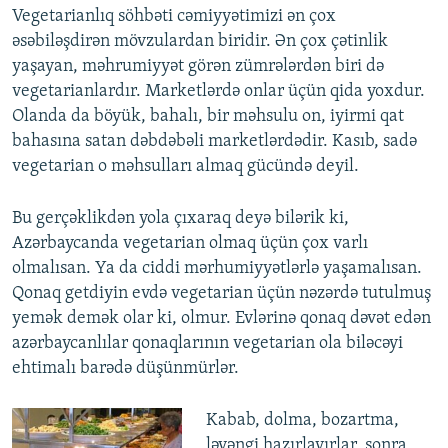
Vegetarianlıq söhbəti cəmiyyətimizi ən çox
əsəbiləşdirən mövzulardan biridir. Ən çox çətinlik
yaşayan, məhrumiyyət görən zümrələrdən biri də
vegetarianlardır. Marketlərdə onlar üçün qida yoxdur.
Olanda da böyük, bahalı, bir məhsulu on, iyirmi qat
bahasına satan dəbdəbəli marketlərdədir. Kasıb, sadə
vegetarian o məhsulları almaq gücündə deyil.
Bu gerçəklikdən yola çıxaraq deyə bilərik ki,
Azərbaycanda vegetarian olmaq üçün çox varlı
olmalısan. Ya da ciddi mərhumiyyətlərlə yaşamalısan.
Qonaq getdiyin evdə vegetarian üçün nəzərdə tutulmuş
yemək demək olar ki, olmur. Evlərinə qonaq dəvət edən
azərbaycanlılar qonaqlarının vegetarian ola biləcəyi
ehtimalı barədə düşünmürlər.
Kabab, dolma, bozartma,
ləvəngi hazırlayırlar, sonra