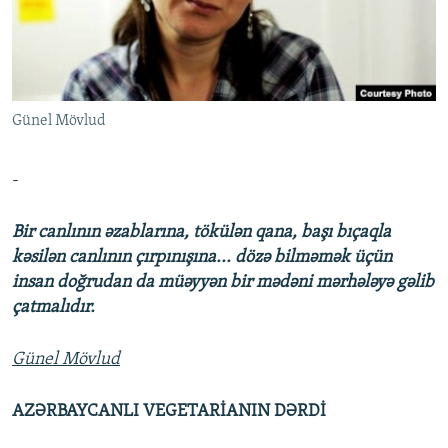
İNFOQRAFIKA
AZƏRBAYCAN ƏDƏBIYYATI KITABXANASI
MISSIYAMIZ
BIZI IZLƏ
KARIKATURA
İSLAM VƏ DEMOKRATIYA
PEŞƏ ETIKASI VƏ JURNALISTIKA STANDARTLARIMIZ
İZ - MƏDƏNIYYƏT PROQRAMI
MATERIALLARIMIZDAN ISTIFADƏ
Günel Mövlud
AZADLIQRADIOSU MOBIL TELEFONUNUZDA
RFE/RL-in bütün saytları
BIZIMLƏ ƏLAQƏ
-
XƏBƏR BÜLLETENLƏRIMIZ
Bir canlının əzablarına, tökülən qana, başı bıçaqla
kəsilən canlının çırpınışına... dözə bilməmək üçün
insan doğrudan da müəyyən bir mədəni mərhələyə gəlib
çatmalıdır.
Günel Mövlud
AZƏRBAYCANLI VEGETARİANIN DƏRDİ