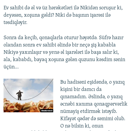
Ev sahibi də əl və üz hərəkətləri ilə Nikidən soruşur ki,
deyəsən, xoşuna gəldi? Niki də başının işarəsi ilə
təsdiqləyir.
Sonra da keçib, qonaqlarla oturur həyətdə. Süfrə hazır
olandan sonra ev sahibi əlində bir neçə şiş kababla
Nikiyə yaxınlaşır və yenə əl işarələri ilə başa salır ki,
ala, kababdı, bayaq xoşuna gələn quzunu kəsdim sənin
üçün…
Bu hadisəni eşidəndə, o yazıq
kişini bir damcı da
qınamadım. Əslində, o yazıq
əcnəbi xanıma qonaqpərvərlik
nümayiş etdirmək istəyib.
Kifayət qədər də səmimi olub.
O nə bilsin ki, onun