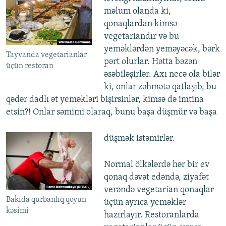
məlum olanda ki,
qonaqlardan kimsə
vegetariandır və bu
yeməklərdən yeməyəcək, bərk
Tayvanda vegetarianlar
pərt olurlar. Hətta bəzən
üçün restoran
əsəbiləşirlər. Axı necə ola bilər
ki, onlar zəhmətə qatlaşıb, bu
qədər dadlı ət yeməkləri bişirsinlər, kimsə də imtina
etsin?! Onlar səmimi olaraq, bunu başa düşmür və başa
düşmək istəmirlər.
Normal ölkələrdə hər bir ev
qonaq dəvət edəndə, ziyafət
verəndə vegetarian qonaqlar
Bakıda qurbanlıq qoyun
üçün ayrıca yeməklər
kəsimi
hazırlayır. Restoranlarda