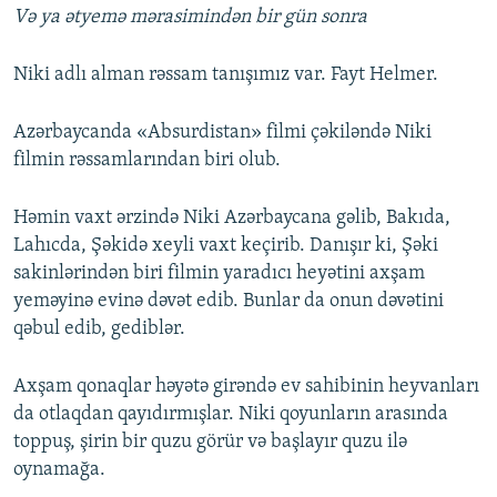
Və ya ətyemə mərasimindən bir gün sonra
Niki adlı alman rəssam tanışımız var. Fayt Helmer.
Azərbaycanda «Absurdistan» filmi çəkiləndə Niki
filmin rəssamlarından biri olub.
Həmin vaxt ərzində Niki Azərbaycana gəlib, Bakıda,
Lahıcda, Şəkidə xeyli vaxt keçirib. Danışır ki, Şəki
sakinlərindən biri filmin yaradıcı heyətini axşam
yeməyinə evinə dəvət edib. Bunlar da onun dəvətini
qəbul edib, gediblər.
Axşam qonaqlar həyətə girəndə ev sahibinin heyvanları
da otlaqdan qayıdırmışlar. Niki qoyunların arasında
toppuş, şirin bir quzu görür və başlayır quzu ilə
oynamağa.