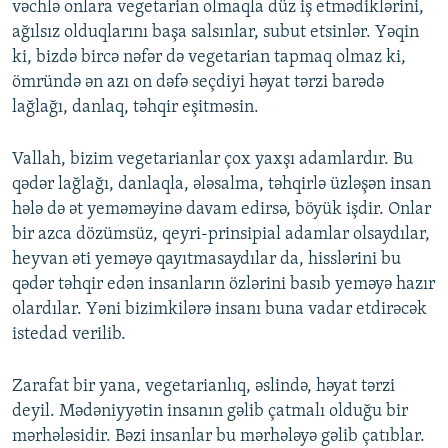
vəchlə onlara vegetarian olmaqla düz iş etmədiklərini,
ağılsız olduqlarını başa salsınlar, subut etsinlər. Yəqin
ki, bizdə bircə nəfər də vegetarian tapmaq olmaz ki,
ömründə ən azı on dəfə seçdiyi həyat tərzi barədə
lağlağı, danlaq, təhqir eşitməsin.
Vallah, bizim vegetarianlar çox yaxşı adamlardır. Bu
qədər lağlağı, danlaqla, ələsalma, təhqirlə üzləşən insan
hələ də ət yeməməyinə davam edirsə, böyük işdir. Onlar
bir azca dözümsüz, qeyri-prinsipial adamlar olsaydılar,
heyvan əti yeməyə qayıtmasaydılar da, hisslərini bu
qədər təhqir edən insanların özlərini basıb yeməyə hazır
olardılar. Yəni bizimkilərə insanı buna vadar etdirəcək
istedad verilib.
Zarafat bir yana, vegetarianlıq, əslində, həyat tərzi
deyil. Mədəniyyətin insanın gəlib çatmalı olduğu bir
mərhələsidir. Bəzi insanlar bu mərhələyə gəlib çatıblar.