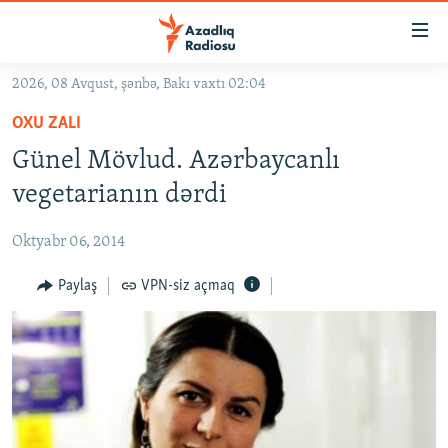
Keçid
linkləri
Əsas
2026, 08 Avqust, şənbə, Bakı vaxtı 02:04
məzmuna
GÜNDƏM
OXU ZALI
qayıt
#İZAHLA
Əsas
Günel Mövlud. Azərbaycanlı
KORRUPSIOMETR
naviqasiyaya
vegetarianın dərdi
qayıt
#ƏSLINDƏ
Axtarışa
Oktyabr 06, 2014
FƏRQƏ BAX
keç
QANUNI DOĞRU
Paylaş
VPN-siz açmaq
ARAŞDIRMA
MULTIMEDIA
RADIO ARXIV
VIDEO
HAQQIMIZDA
FOTOQALEREYA
OXU ZALI