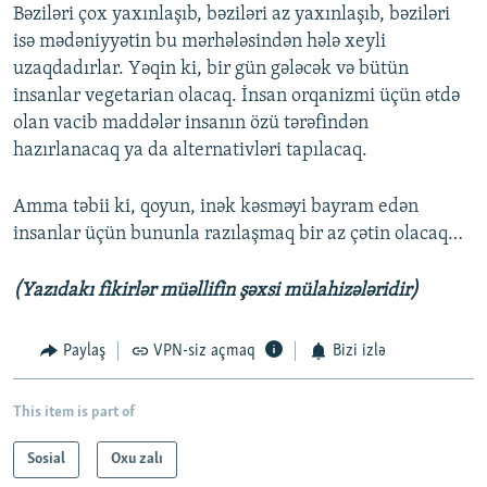
Bəziləri çox yaxınlaşıb, bəziləri az yaxınlaşıb, bəziləri
isə mədəniyyətin bu mərhələsindən hələ xeyli
uzaqdadırlar. Yəqin ki, bir gün gələcək və bütün
insanlar vegetarian olacaq. İnsan orqanizmi üçün ətdə
olan vacib maddələr insanın özü tərəfindən
hazırlanacaq ya da alternativləri tapılacaq.
Amma təbii ki, qoyun, inək kəsməyi bayram edən
insanlar üçün bununla razılaşmaq bir az çətin olacaq…
(Yazıdakı fikirlər müəllifin şəxsi mülahizələridir)
Paylaş
VPN-siz açmaq
Bizi izlə
This item is part of
Sosial
Oxu zalı