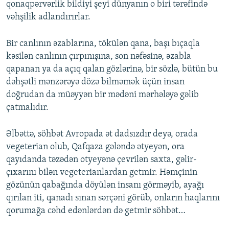
qonaqpərvərlik bildiyi şeyi dünyanın o biri tərəfində
vəhşilik adlandırırlar.
Bir canlının əzablarına, tökülən qana, başı bıçaqla
kəsilən canlının çırpınışına, son nəfəsinə, əzabla
qapanan ya da açıq qalan gözlərinə, bir sözlə, bütün bu
dəhşətli mənzərəyə dözə bilməmək üçün insan
doğrudan da müəyyən bir mədəni mərhələyə gəlib
çatmalıdır.
Əlbəttə, söhbət Avropada ət dadsızdır deyə, orada
vegeterian olub, Qafqaza gələndə ətyeyən, ora
qayıdanda təzədən otyeyənə çevrilən saxta, gəlir-
çıxarını bilən vegeterianlardan getmir. Həmçinin
gözünün qabağında döyülən insanı görməyib, ayağı
qırılan iti, qanadı sınan sərçəni görüb, onların haqlarını
qorumağa cəhd edənlərdən də getmir söhbət…