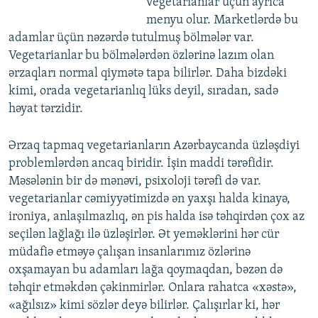
vegetarianlar üçün ayrıca
menyu olur. Marketlərdə bu
adamlar üçün nəzərdə tutulmuş bölmələr var.
Vegetarianlar bu bölmələrdən özlərinə lazım olan
ərzaqları normal qiymətə tapa bilirlər. Daha bizdəki
kimi, orada vegetarianlıq lüks deyil, sıradan, sadə
həyat tərzidir.
Ərzaq tapmaq vegetarianların Azərbaycanda üzləşdiyi
problemlərdən ancaq biridir. İşin maddi tərəfidir.
Məsələnin bir də mənəvi, psixoloji tərəfi də var.
vegetarianlar cəmiyyətimizdə ən yaxşı halda kinayə,
ironiya, anlaşılmazlıq, ən pis halda isə təhqirdən çox az
seçilən lağlağı ilə üzləşirlər. Ət yeməklərini hər cür
müdafiə etməyə çalışan insanlarımız özlərinə
oxşamayan bu adamları lağa qoymaqdan, bəzən də
təhqir etməkdən çəkinmirlər. Onlara rahatca «xəstə»,
«ağılsız» kimi sözlər deyə bilirlər. Çalışırlar ki, hər