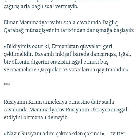
çağırışlarla bağlı sual verməyib.
Elmar Məmmədyarov bu suala cavabında Dağlıq
Qarabağ münaqişəsinin tarixindən danışmağa başlayıb:
«Bildiyimiz odur ki, Ermənistan qüvvələri geri
çəkilməlidir. Davamlı inkişaf barədə danışırıqsa, işğal,
bir ölkənin digərini ərazisini işğal etməsi baş
verməməlidir. Qaçqınlar öz vətənlərinə qayıtmalıdır».
***
Rusiyanın Krımı anneksiya etməsinə dair suala
cavabında Məmmədyarov Rusiyanın Ukraynanı işğal
etdiyini birmənalı deməyib.
«Nazir Rusiyanı adını çəkməkdən çəkindi», - tvitter