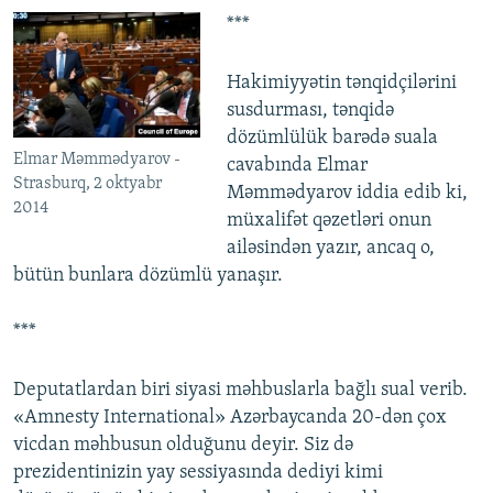
***
Hakimiyyətin tənqidçilərini
susdurması, tənqidə
dözümlülük barədə suala
Elmar Məmmədyarov -
cavabında Elmar
Strasburq, 2 oktyabr
Məmmədyarov iddia edib ki,
2014
müxalifət qəzetləri onun
ailəsindən yazır, ancaq o,
bütün bunlara dözümlü yanaşır.
***
Deputatlardan biri siyasi məhbuslarla bağlı sual verib.
«Amnesty International» Azərbaycanda 20-dən çox
vicdan məhbusun olduğunu deyir. Siz də
prezidentinizin yay sessiyasında dediyi kimi