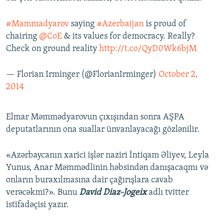
#Mammadyarov
saying
#Azerbaijan
is proud of
chairing
@CoE
& its values for democracy. Really?
Check on ground reality
http://t.co/QyD0Wk6bjM
— Florian Irminger (@FlorianIrminger)
October 2,
2014
Elmar Məmmədyarovun çıxışından sonra AŞPA
deputatlarının ona suallar ünvanlayacağı gözlənilir.
«Azərbaycanın xarici işlər naziri İntiqam Əliyev, Leyla
Yunus, Anar Məmmədlinin həbsindən danışacaqmı və
onların buraxılmasına dair çağırışlara cavab
verəcəkmi?». Bunu
David Diaz-Jogeix
adlı tvitter
istifadəçisi yazır.