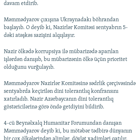
davam etdirib.
Məmmədyarov çıxışına Ukraynadakı böhrandan
başlayıb. O deyib ki, Nazirlər Komitəsi sentyabrın 5-
dəki atəşkəs sazişini alqışlayır.
Nazir ölkədə korrupsiya ilə mübarizədə aparılan
işlərdən danışıb, bu mübarizənin ölkə üçün prioritet
olduğunu vurğulayıb.
Məmmədyarov Nazirlər Komitəsinə sədrlik çərçivəsində
sentyabrda keçirilən dini tolerantlıq konfransını
xatırladıb. Nazir Azərbaycanın dini tolerantlıq
göstəricilərinə görə öndə getdiyini bildirib.
4-cü Beynəlxalq Humanitar Forumundan danışan
Məmmədyarov deyib ki, bu mötəbər tədbirə dünyanın
bir çox ölkələrindən alimlər, dövlət xadimləri qatılır.