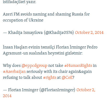
istifadəçiləri yazır.
Azeri FM avoids naming and shaming Russia for
occupation of Ukraine
— Khadija Ismayilova (@Khadija0576)
October 2, 2014
İnsan Haqları evinin təmsilçi Florian İrminger Pedro
Agramunt-un sualından heyrətini gizlətmir:
Why does
@eppcdgroup
not take
#HumanRights
in
#Azerbaijan
seriously with its chair again&again
refusing to talk about
#rights
at
@CoE
?
— Florian Irminger (@FlorianIrminger)
October 2,
2014