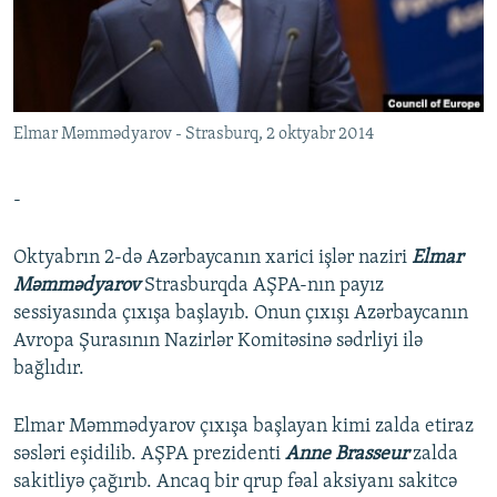
İNFOQRAFIKA
AZƏRBAYCAN ƏDƏBIYYATI KITABXANASI
MISSIYAMIZ
BIZI IZLƏ
KARIKATURA
İSLAM VƏ DEMOKRATIYA
PEŞƏ ETIKASI VƏ JURNALISTIKA STANDARTLARIMIZ
İZ - MƏDƏNIYYƏT PROQRAMI
MATERIALLARIMIZDAN ISTIFADƏ
Elmar Məmmədyarov - Strasburq, 2 oktyabr 2014
AZADLIQRADIOSU MOBIL TELEFONUNUZDA
RFE/RL-in bütün saytları
BIZIMLƏ ƏLAQƏ
-
XƏBƏR BÜLLETENLƏRIMIZ
Oktyabrın 2-də Azərbaycanın xarici işlər naziri
Elmar
Məmmədyarov
Strasburqda AŞPA-nın payız
sessiyasında çıxışa başlayıb. Onun çıxışı Azərbaycanın
Avropa Şurasının Nazirlər Komitəsinə sədrliyi ilə
bağlıdır.
Elmar Məmmədyarov çıxışa başlayan kimi zalda etiraz
səsləri eşidilib. AŞPA prezidenti
Anne Brasseur
zalda
sakitliyə çağırıb. Ancaq bir qrup fəal aksiyanı sakitcə