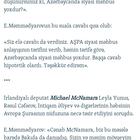
düşünürsünüz ki, Azərbaycanda siyasi məhbus
yoxdur?».
E.Məmmədyarovun bu suala cavabı qısa olub:
«Siz elə cavabı da verdiniz. AŞPA siyasi məhbus
anlayışının tərifini verib, həmin tərifə görə,
Azərbaycanda siyasi məhbus yoxdur. Başqa cavab
hipotetik olardı. Təşəkkür edirəm».
***
İrlandiyalı deputat
Michael McNamara
Leyla Yunus,
Rəsul Cəfərov, İntiqam Əliyev və digərlərinin həbsinin
Avropa Şurasının nüfuzuna necə təsir etdiyini soruşdu.
E.Məmmədyarov: «Cənab McNamara, biz bu məsələ
barədə Bakıda da danışdıq. Sizin və mənim mövqeyim