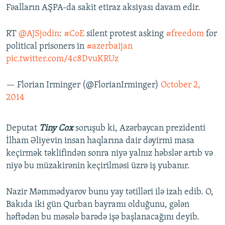
Fəalların AŞPA-da sakit etiraz aksiyası davam edir.
RT
@AJSjodin
:
#CoE
silent protest asking
#freedom
for
political prisoners in
#azerbaijan
pic.twitter.com/4c8DvuKRUz
— Florian Irminger (@FlorianIrminger)
October 2,
2014
Deputat
Tiny Cox
soruşub ki, Azərbaycan prezidenti
İlham Əliyevin insan haqlarına dair dəyirmi masa
keçirmək təklifindən sonra niyə yalnız həbslər artıb və
niyə bu müzakirənin keçirilməsi üzrə iş yubanır.
Nazir Məmmədyarov bunu yay tətilləri ilə izah edib. O,
Bakıda iki gün Qurban bayramı olduğunu, gələn
həftədən bu məsələ barədə işə başlanacağını deyib.