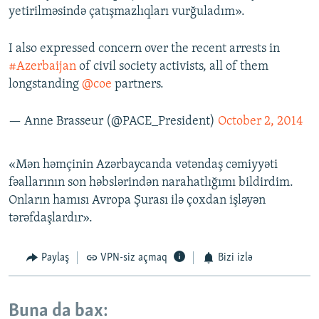
yetirilməsində çatışmazlıqları vurğuladım».
I also expressed concern over the recent arrests in
#Azerbaijan
of civil society activists, all of them
longstanding
@coe
partners.
— Anne Brasseur (@PACE_President)
October 2, 2014
«Mən həmçinin Azərbaycanda vətəndaş cəmiyyəti
fəallarının son həbslərindən narahatlığımı bildirdim.
Onların hamısı Avropa Şurası ilə çoxdan işləyən
tərəfdaşlardır».
Paylaş
VPN-siz açmaq
Bizi izlə
Buna da bax: