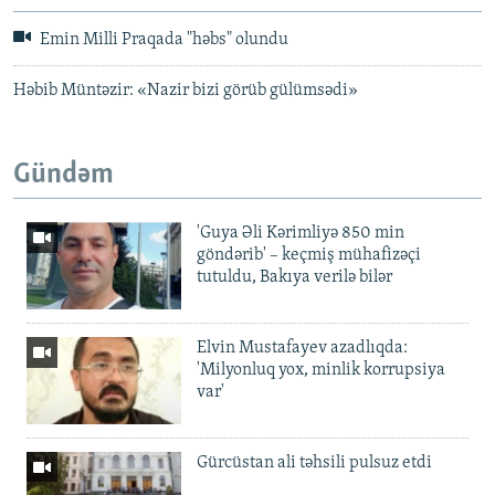
Emin Milli Praqada "həbs" olundu
Həbib Müntəzir: «Nazir bizi görüb gülümsədi»
Gündəm
'Guya Əli Kərimliyə 850 min
göndərib' – keçmiş mühafizəçi
tutuldu, Bakıya verilə bilər
Elvin Mustafayev azadlıqda:
'Milyonluq yox, minlik korrupsiya
var'
Gürcüstan ali təhsili pulsuz etdi