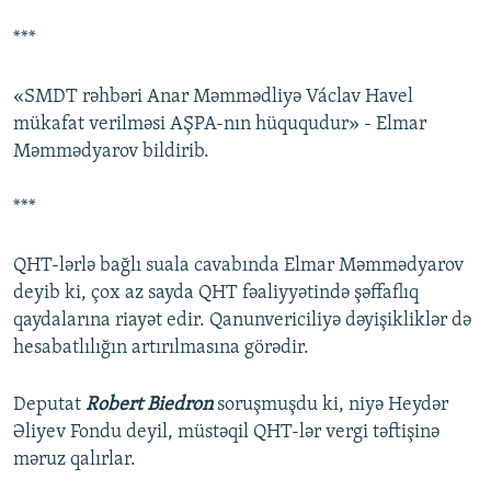
***
«SMDT rəhbəri Anar Məmmədliyə Václav Havel
mükafat verilməsi AŞPA-nın hüququdur» - Elmar
Məmmədyarov bildirib.
***
QHT-lərlə bağlı suala cavabında Elmar Məmmədyarov
deyib ki, çox az sayda QHT fəaliyyətində şəffaflıq
qaydalarına riayət edir. Qanunvericiliyə dəyişikliklər də
hesabatlılığın artırılmasına görədir.
Deputat
Robert Biedron
soruşmuşdu ki, niyə Heydər
Əliyev Fondu deyil, müstəqil QHT-lər vergi təftişinə
məruz qalırlar.