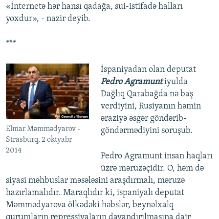
«İnternetə hər hansı qadağa, sui-istifadə halları
yoxdur», - nazir deyib.
***
İspaniyadan olan deputat
Pedro Agramunt
iyulda
Dağlıq Qarabağda nə baş
verdiyini, Rusiyanın həmin
əraziyə əsgər göndərib-
Elmar Məmmədyarov -
göndərmədiyini soruşub.
Strasburq, 2 oktyabr
2014
Pedro Agramunt insan haqları
üzrə məruzəçidir. O, həm də
siyasi məhbuslar məsələsini araşdırmalı, məruzə
hazırlamalıdır. Maraqlıdır ki, ispaniyalı deputat
Məmmədyarova ölkədəki həbslər, beynəlxalq
qurumların repressiyaların dayandırılmasına dair