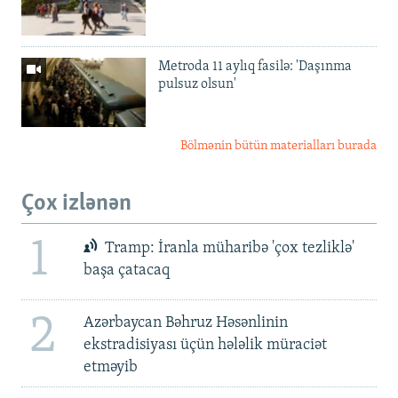
Metroda 11 aylıq fasilə: 'Daşınma
pulsuz olsun'
Bölmənin bütün materialları burada
Çox izlənən
1
Tramp: İranla müharibə 'çox tezliklə'
başa çatacaq
2
Azərbaycan Bəhruz Həsənlinin
ekstradisiyası üçün hələlik müraciət
etməyib