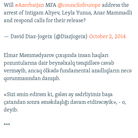
Will
#Azerbaijan
MFA
@councilofeurope
address the
arrest of Intigam Aliyev, Leyla Yunus, Anar Mammadli
and respond calls for their release?
— David Diaz-Jogeix (@DiazJogeix)
October 2, 2014
Elmar Məmmədyarov çıxışında insan haqları
pozuntularına dair beynəlxalq tənqidlərə cavab
verməyib, ancaq ölkədə fundamental azadlıqların necə
qorunmasından danışıb.
«Sizi əmin edirəm ki, gələn ay sədrliyimiz başa
çatandan sonra əməkdaşlığı davam etdirəcəyik», - o,
deyib.
***