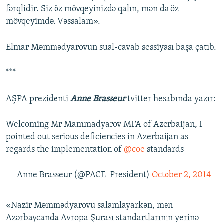
fərqlidir. Siz öz mövqeyinizdə qalın, mən də öz
mövqeyimdə. Vəssalam».
Elmar Məmmədyarovun sual-cavab sessiyası başa çatıb.
***
AŞPA prezidenti
Anne Brasseur
tvitter hesabında yazır:
Welcoming Mr Mammadyarov MFA of Azerbaijan, I
pointed out serious deficiencies in Azerbaijan as
regards the implementation of
@coe
standards
— Anne Brasseur (@PACE_President)
October 2, 2014
«Nazir Məmmədyarovu salamlayarkən, mən
Azərbaycanda Avropa Şurası standartlarının yerinə