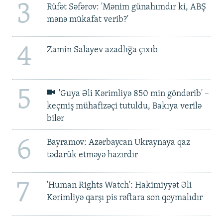
3
Rüfət Səfərov: 'Mənim günahımdır ki, ABŞ
mənə mükafat verib?'
4
Zamin Salayev azadlığa çıxıb
5
'Guya Əli Kərimliyə 850 min göndərib' –
keçmiş mühafizəçi tutuldu, Bakıya verilə
bilər
6
Bayramov: Azərbaycan Ukraynaya qaz
tədarük etməyə hazırdır
7
'Human Rights Watch': Hakimiyyət Əli
Kərimliyə qarşı pis rəftara son qoymalıdır