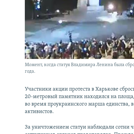
İNFOQRAFIKA
AZƏRBAYCAN ƏDƏBIYYATI KITABXANASI
MISSIYAMIZ
KARIKATURA
İSLAM VƏ DEMOKRATIYA
PEŞƏ ETIKASI VƏ JURNALISTIKA
STANDARTLARIMIZ
İZ - MƏDƏNIYYƏT PROQRAMI
MATERIALLARIMIZDAN ISTIFADƏ
AZADLIQRADIOSU MOBIL TELEFONUNUZDA
BIZIMLƏ ƏLAQƏ
XƏBƏR BÜLLETENLƏRIMIZ
Момент, когда статуя Владимира Ленина была сбро
года.
Участники акции протеста в Харькове сброс
20-метровый памятник находился на площад
во время проукраинского марша единства, 
активистов.
За уничтожением статуи наблюдали сотни ч