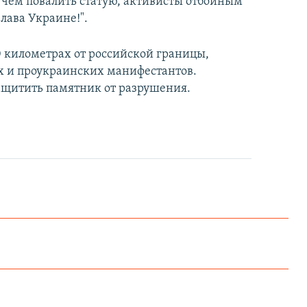
 чем повалить статую, активисты отбойным
лава Украине!".
0 километрах от российской границы,
х и проукраинских манифестантов.
защитить памятник от разрушения.
Как украинские "беркутовцы" с Майдана стали ОМОНом с Тверской
EMBED
PAYLAŞ