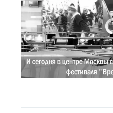
No media source 
0:00
0:02:18