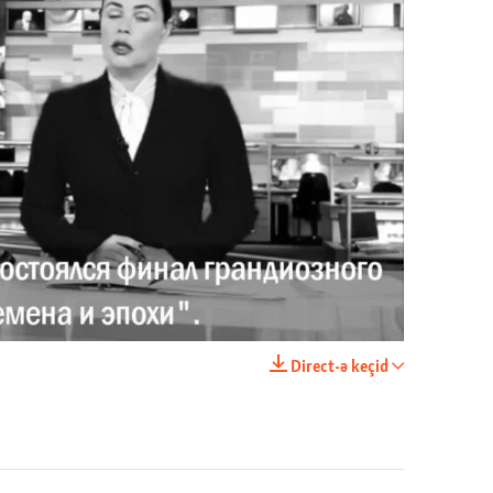
currently available
Имидж – все. Почему азербайджанские правозащитники и независимые журналисты попадают в тюрьму
EMBED
PAYLAŞ
Direct-ə keçid
EMBED
PAYLAŞ