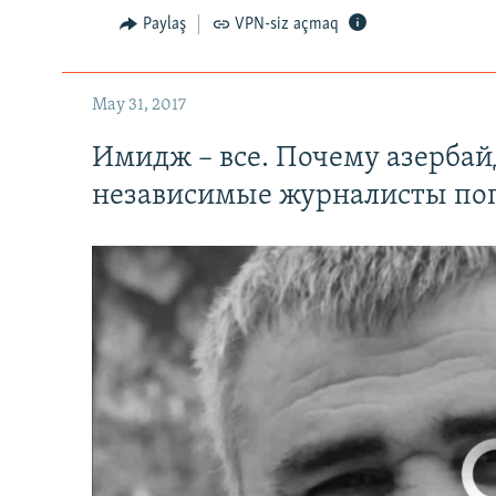
Paylaş
VPN-siz açmaq
May 31, 2017
Имидж – все. Почему азерба
независимые журналисты по
No media source 