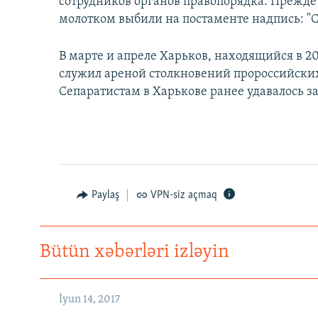
сотрудников органов правопорядка. Прежде
молотком выбили на постаменте надпись: "С
В марте и апреле Харьков, находящийся в 2
служил ареной столкновений пророссийски
Сепаратистам в Харькове ранее удавалось 
Paylaş
VPN-siz açmaq
Bütün xəbərləri izləyin
İyun 14, 2017