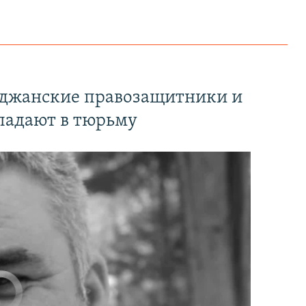
йджанские правозащитники и
падают в тюрьму
currently available