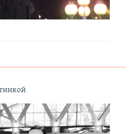
EMBED
PAYLAŞ
ртинкой