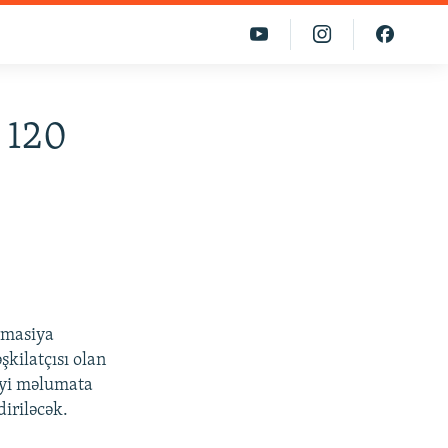
 120
rmasiya
şkilatçısı olan
iyi məlumata
diriləcək.