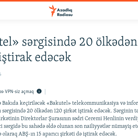
el» sərgisində 20 ölkədən
 iştirak edəcək
6
VPN-siz açmaq
ə Bakıda keçiriləcək «Bakutel» telekommunikasiya və info
 sərgisində 20 ölkədən 120 şirkət iştirak edəcək. Sərginin tə
rkətinin Direktorlar Şurasının sədri Ceremi Henlinin verd
ci sərgidə bu sahədə əldə olunan son nailiyyətlər nümayiş et
ə olaraq ABŞ-ın 15 aparıcı şirkəti də iştirak edəcək.