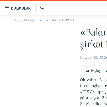
Keçid
BÖLMƏLƏR
linkləri
Axtar
Əsas
2026, 08 Avqust, şənbə, Bakı vaxtı 09:30
GÜNDƏM
məzmuna
#İZAHLA
«Bakut
qayıt
Əsas
KORRUPSIOMETR
şirkət
naviqasiyaya
#ƏSLINDƏ
qayıt
Axtarışa
FƏRQƏ BAX
Oktyabr 03, 200
keç
QANUNI DOĞRU
Paylaş
ARAŞDIRMA
Oktyabrın 3-d
MULTIMEDIA
texnologiyaları
RADIO ARXIV
VIDEO
«ITE Group» şi
görə, sayca 12-
HAQQIMIZDA
FOTOQALEREYA
OXU ZALI
Sərgidə ilk dəf