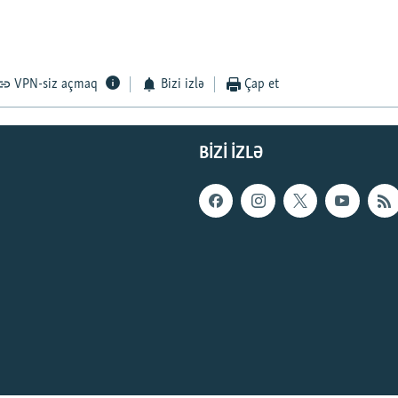
VPN-siz açmaq
Bizi izlə
Çap et
BIZI IZLƏ