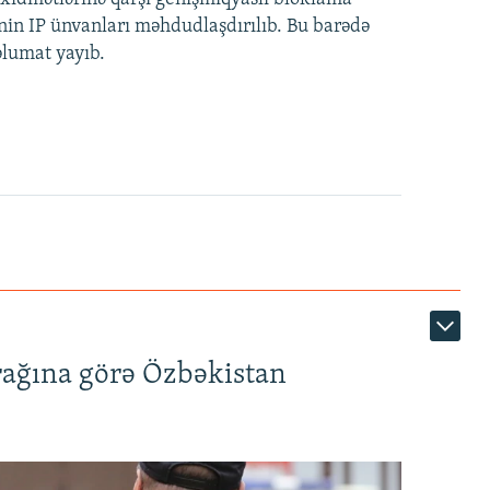
nin IP ünvanları məhdudlaşdırılıb. Bu barədə
əlumat yayıb.
rağına görə Özbəkistan