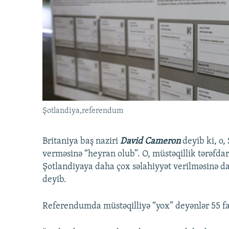
İNFOQRAFIKA
AZƏRBAYCAN ƏDƏBIYYATI KITABXANASI
MISSIYAMIZ
KARIKATURA
İSLAM VƏ DEMOKRATIYA
PEŞƏ ETIKASI VƏ JURNALISTIKA
STANDARTLARIMIZ
İZ - MƏDƏNIYYƏT PROQRAMI
MATERIALLARIMIZDAN ISTIFADƏ
AZADLIQRADIOSU MOBIL TELEFONUNUZDA
BIZIMLƏ ƏLAQƏ
XƏBƏR BÜLLETENLƏRIMIZ
Şotlandiya,referendum
Britaniya baş naziri
David Cameron
deyib ki, o,
verməsinə “heyran olub”. O, müstəqillik tərəfdarı 
Şotlandiyaya daha çox səlahiyyət verilməsinə da
deyib.
Referendumda müstəqilliyə “yox” deyənlər 55 fa