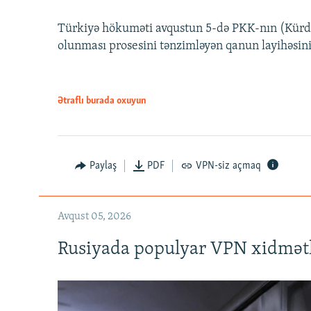
Türkiyə hökuməti avqustun 5-də PKK-nın (Kürdüs
olunması prosesini tənzimləyən qanun layihəsin
Ətraflı burada oxuyun
Auto
240p
720p
Paylaş
PDF
VPN-siz açmaq
Avqust 05, 2026
Rusiyada populyar VPN xidmətl