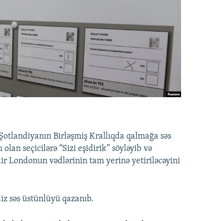
 Şotlandiyanın Birləşmiş Krallıqda qalmağa səs
olan seçicilərə “Sizi eşidirik” söyləyib və
ir Londonun vədlərinin tam yerinə yetiriləcəyini
iz səs üstünlüyü qazanıb.