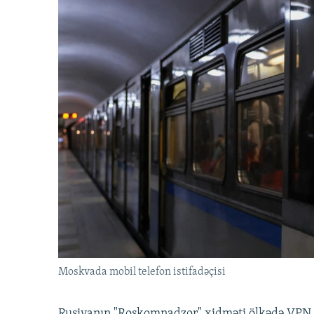
Moskvada mobil telefon istifadəçisi
Rusiyanın "Roskomnadzor" xidməti ölkədə VPN x