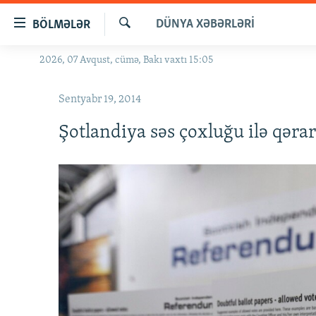
Keçid
DÜNYA XƏBƏRLƏRI
BÖLMƏLƏR
linkləri
Axtar
Əsas
2026, 07 Avqust, cümə, Bakı vaxtı 15:05
GÜNDƏM
məzmuna
#İZAHLA
qayıt
Sentyabr 19, 2014
Əsas
KORRUPSIOMETR
naviqasiyaya
Şotlandiya səs çoxluğu ilə qərar
#ƏSLINDƏ
qayıt
Axtarışa
FƏRQƏ BAX
keç
QANUNI DOĞRU
ARAŞDIRMA
MULTIMEDIA
RADIO ARXIV
VIDEO
HAQQIMIZDA
FOTOQALEREYA
OXU ZALI