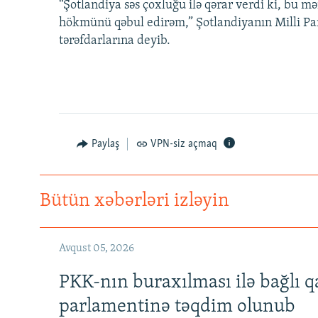
“Şotlandiya səs çoxluğu ilə qərar verdi ki, bu 
hökmünü qəbul edirəm,” Şotlandiyanın Milli Part
tərəfdarlarına deyib.
Paylaş
VPN-siz açmaq
Bütün xəbərləri izləyin
Avqust 05, 2026
PKK-nın buraxılması ilə bağlı q
parlamentinə təqdim olunub