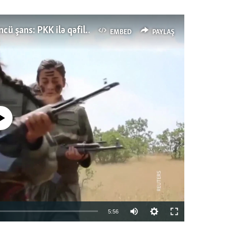
Türkiyənin dönüş nöqtəsi, ya Ərdoğana üçüncü şans: PKK ilə qəfil barışıq nə deməkdir?
EMBED
PAYLAŞ
currently available
Auto
5:56