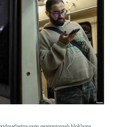
idmətlərinə qarşı genişmiqyaslı bloklama