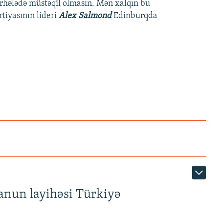
mərhələdə müstəqil olmasın. Mən xalqın bu
iyasının lideri
Alex Salmond
Edinburqda
anun layihəsi Türkiyə