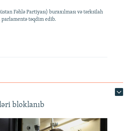
240p
EMBED
PAYLAŞ
tan Fəhlə Partiyası) buraxılması və tərksilah
360p
i parlamentə təqdim edib.
480p
720p
1080p
360p
480p
1080p
əri bloklanıb